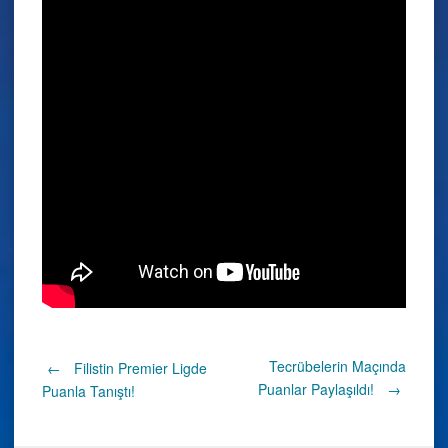
Post
Tecrübelerin Maçında
←
Filistin Premier Ligde
Puanlar Paylaşıldı!
→
Puanla Tanıştı!
navigation