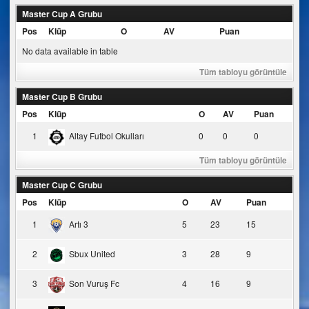
Master Cup A Grubu
Pos
Klüp
O
AV
Puan
No data available in table
Tüm tabloyu görüntüle
Master Cup B Grubu
Pos
Klüp
O
AV
Puan
1
Altay Futbol Okulları
0
0
0
Tüm tabloyu görüntüle
Master Cup C Grubu
Pos
Klüp
O
AV
Puan
1
Artı 3
5
23
15
2
Sbux United
3
28
9
3
Son Vuruş Fc
4
16
9