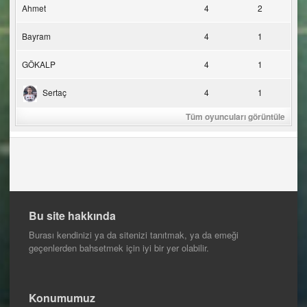
Ahmet
4
2
Bayram
4
1
GÖKALP
4
1
Sertaç
4
1
Tüm oyuncuları görüntüle
Bu site hakkında
Burası kendinizi ya da sitenizi tanıtmak, ya da emeği
geçenlerden bahsetmek için iyi bir yer olabilir.
Konumumuz