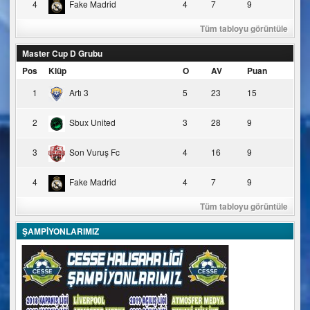
4
Fake Madrid
4
7
9
Tüm tabloyu görüntüle
Master Cup D Grubu
Pos
Klüp
O
AV
Puan
1
Artı 3
5
23
15
2
Sbux United
3
28
9
3
Son Vuruş Fc
4
16
9
4
Fake Madrid
4
7
9
Tüm tabloyu görüntüle
ŞAMPİYONLARIMIZ