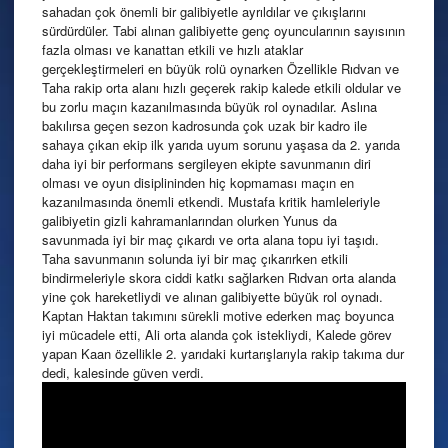
sahadan çok önemli bir galibiyetle ayrıldılar ve çıkışlarını
sürdürdüler. Tabi alınan galibiyette genç oyuncularının sayısının
fazla olması ve kanattan etkili ve hızlı ataklar
gerçekleştirmeleri en büyük rolü oynarken Özellikle Rıdvan ve
Taha rakip orta alanı hızlı geçerek rakip kalede etkili oldular ve
bu zorlu maçın kazanılmasında büyük rol oynadılar. Aslına
bakılırsa geçen sezon kadrosunda çok uzak bir kadro ile
sahaya çıkan ekip ilk yarıda uyum sorunu yaşasa da 2. yarıda
daha iyi bir performans sergileyen ekipte savunmanın diri
olması ve oyun disiplininden hiç kopmaması maçın en
kazanılmasında önemli etkendi. Mustafa kritik hamleleriyle
galibiyetin gizli kahramanlarından olurken Yunus da
savunmada iyi bir maç çıkardı ve orta alana topu iyi taşıdı.
Taha savunmanın solunda iyi bir maç çıkarırken etkili
bindirmeleriyle skora ciddi katkı sağlarken Rıdvan orta alanda
yine çok hareketliydi ve alınan galibiyette büyük rol oynadı.
Kaptan Haktan takımını sürekli motive ederken maç boyunca
iyi mücadele etti, Ali orta alanda çok istekliydi, Kalede görev
yapan Kaan özellikle 2. yarıdaki kurtarışlarıyla rakip takıma dur
dedi, kalesinde güven verdi.