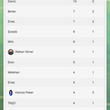
Deniz
10
2
Berke
7
2
Enes
7
2
Şuayip
6
1
İdris
6
1
Atakan Sünel
5
1
Eren
5
1
Metehan
4
1
Enes
4
1
Hamza Peker
4
2
TAŞO
4
1