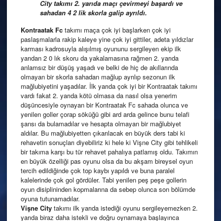
City takımı 2. yarıda maçı çevirmeyi başardı ve
sahadan 4 2 lik skorla galip ayrıldı.
Kontraatak Fc
takımı maça çok iyi başlarken çok iyi
paslaşmalarla rakip kaleye yine çok iyi gittiler, adeta yıldızlar
karması kadrosuyla alışılmış oyununu sergileyen ekip ilk
yarıdan 2 0 lık skoru da yakalamasına rağmen 2. yarıda
anlamsız bir düşüş yaşadı ve belki de hiç de akıllarında
olmayan bir skorla sahadan mağlup ayrılıp sezonun ilk
mağlubiyetini yaşadılar. İlk yarıda çok iyi bir Kontraatak takımı
vardı fakat 2. yarıda kötü olmasa da nasıl olsa yenerim
düşüncesiyle oynayan bir Kontraatak Fc sahada olunca ve
yenilen goller çorap söküğü gibi ard arda gelince bunu telafi
şansı da bulamadılar ve hesapta olmayan bir mağlubiyet
aldılar. Bu mağlubiyetten çıkarılacak en büyük ders tabi ki
rehavetin sonuçları diyebiliriz ki hele ki Vişne City gibi tehlikeli
bir takıma karşı bu tür rehavet pahalıya patlamış oldu. Takımın
en büyük özelliği pas oyunu olsa da bu akşam bireysel oyun
tercih edildiğinde çok top kaybı yapıldı ve buna paralel
kalelerinde çok gol gördüler. Tabi yenilen peş peşe gollerin
oyun disiplininden kopmalarına da sebep olunca son bölümde
oyuna tutunamadılar.
Vişne City
takımı ilk yarıda istediği oyunu sergileyemezken 2.
yarıda biraz daha istekli ve doğru oynamaya başlayınca