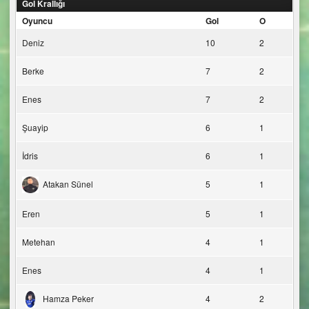
Gol Krallığı
Oyuncu
Gol
O
Deniz
10
2
Berke
7
2
Enes
7
2
Şuayip
6
1
İdris
6
1
Atakan Sünel
5
1
Eren
5
1
Metehan
4
1
Enes
4
1
Hamza Peker
4
2