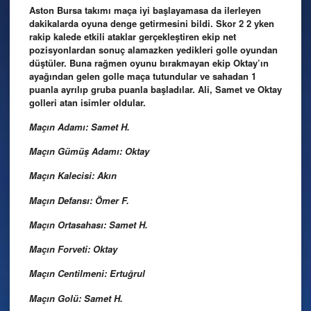
Aston Bursa takımı maça iyi başlayamasa da ilerleyen
dakikalarda oyuna denge getirmesini bildi. Skor 2 2 yken
rakip kalede etkili ataklar gerçekleştiren ekip net
pozisyonlardan sonuç alamazken yedikleri golle oyundan
düştüler. Buna rağmen oyunu bırakmayan ekip Oktay’ın
ayağından gelen golle maça tutundular ve sahadan 1
puanla ayrılıp gruba puanla başladılar. Ali, Samet ve Oktay
golleri atan isimler oldular.
Maçın Adamı: Samet H.
Maçın Gümüş Adamı: Oktay
Maçın Kalecisi: Akın
Maçın Defansı: Ömer F.
Maçın Ortasahası: Samet H.
Maçın Forveti: Oktay
Maçın Centilmeni: Ertuğrul
Maçın Golü: Samet H.