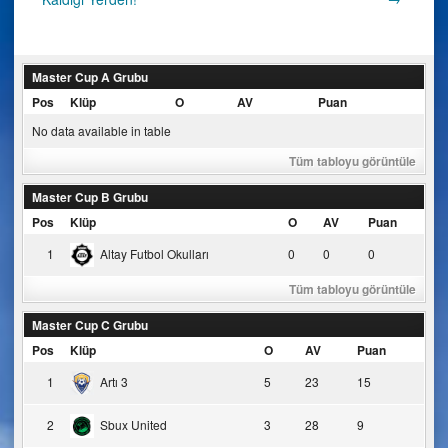
navigation
Master Cup A Grubu
Pos
Klüp
O
AV
Puan
No data available in table
Tüm tabloyu görüntüle
Master Cup B Grubu
Pos
Klüp
O
AV
Puan
1
Altay Futbol Okulları
0
0
0
Tüm tabloyu görüntüle
Master Cup C Grubu
Pos
Klüp
O
AV
Puan
1
Artı 3
5
23
15
2
Sbux United
3
28
9