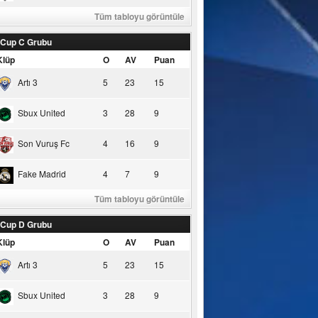
Tüm tabloyu görüntüle
 Cup C Grubu
Klüp
O
AV
Puan
Artı 3
5
23
15
Sbux United
3
28
9
Son Vuruş Fc
4
16
9
Fake Madrid
4
7
9
Tüm tabloyu görüntüle
 Cup D Grubu
Klüp
O
AV
Puan
Artı 3
5
23
15
Sbux United
3
28
9