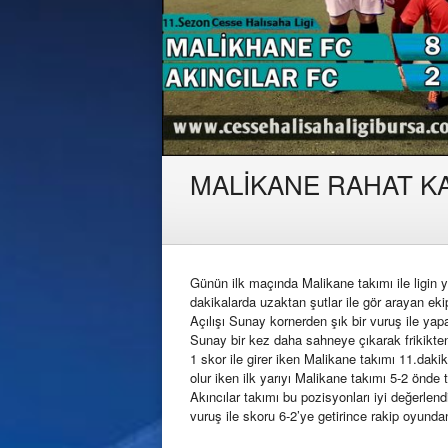
MALİKANE RAHAT K
Günün ilk maçında Malikane takımı ile ligin ye
dakikalarda uzaktan şutlar ile gör arayan ek
Açılışı Sunay kornerden şık bir vuruş ile ya
Sunay bir kez daha sahneye çıkarak frikikten 
1 skor ile girer iken Malikane takımı 11.dakika
olur iken ilk yarıyı Malikane takımı 5-2 önde
Akıncılar takımı bu pozisyonları iyi değerlen
vuruş ile skoru 6-2’ye getirince rakip oyund