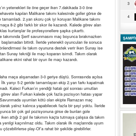
3
y’ın yetenekleri ile öne geçer iken 7.dakikada 3-0 öne
ehavete kapılan Malikane takımı kalesinde goller görse de
4
de tamamladı. 2.yarı skoru çok iyi koruyan Malikane takımı
n maça 8-2 gibi farklı bir skor ile kazandı. Kalede görev alan
las kurtarışlar ile profesyonellere şapka çıkarttı.
ne takımında Şerif savunmasını maç boyunca bırakmazken
ŞAMPİ
nı başlamadan bitirdi. İleride yetenekli oyuncuları ile sonuca
önlendirmesi ile takım oyununa destek verir iken Sunay ise
sırtan Sunay tekniği ile maçı koparan isimdi. Takım olarak
likane ekini rahat bir oyun ile maçı kazandı.
 daha maça alışamadan 3-0 geriye düştü. Sonrasında açılsa
i. İlk yarıyı 5-2 geride tamamlayan ekip 2.yarı farkı kapatmak
amadı. Kaleci Furkan’ın yendiği hatalı gol sonrası umutları
e görev alan Furkan kalede çok fazla pozisyon hatası yapar
i. Savunmada uyumları kötü olan ekipte Ramazan maç
rak yalnız kalınca yapabilecek fazla bir şeyi yoktu. İleride
unca bir çok gol pozisyonuna girse de bunları gole
r iken attığı 2 gol ile takımını kaçta tutmaya çalışsa da takım
a yenilgi kaçınılmaz oldu. Takım olarak ilk maçlarında uyum
zebilirlerse play-Of’a rahat bir şekilde girebilirler.