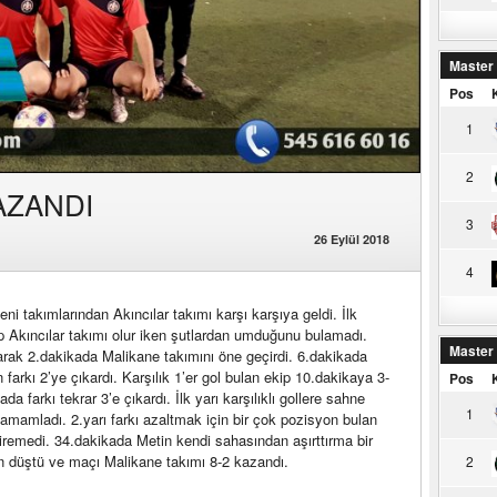
Master
Pos
1
2
AZANDI
3
26 Eylül 2018
4
ni takımlarından Akıncılar takımı karşı karşıya geldi. İlk
ip Akıncılar takımı olur iken şutlardan umduğunu bulamadı.
Master
parak 2.dakikada Malikane takımını öne geçirdi. 6.dakikada
farkı 2’ye çıkardı. Karşılık 1’er gol bulan ekip 10.dakikaya 3-
Pos
da farkı tekrar 3’e çıkardı. İlk yarı karşılıklı gollere sahne
1
 tamamladı. 2.yarı farkı azaltmak için bir çok pozisyon bulan
diremedi. 34.dakikada Metin kendi sahasından aşırttırma bir
an düştü ve maçı Malikane takımı 8-2 kazandı.
2