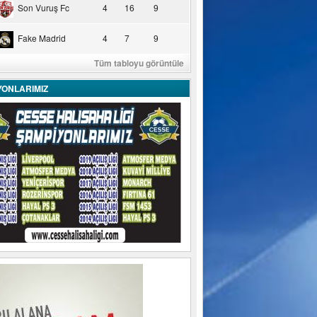
Son Vuruş Fc
4
16
9
Fake Madrid
4
7
9
Tüm tabloyu görüntüle
YONLARIMIZ