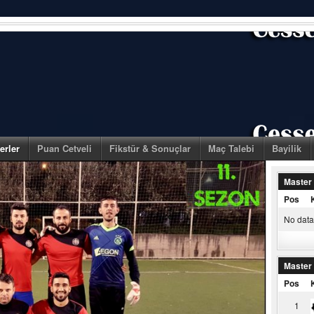
erler
Puan Cetveli
Fikstür & Sonuçlar
Maç Talebi
Bayilik
Master
Pos
No data 
Master
Pos
1