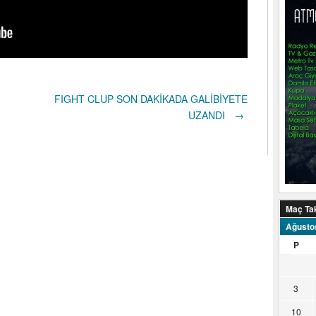
FIGHT CLUP SON DAKİKADA GALİBİYETE
UZANDI
→
Maç Ta
Ağusto
P
3
10