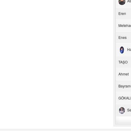
At
Eren
Meteha
Enes
H
TAŞO
Ahmet
Bayram
GÖKAL
Se