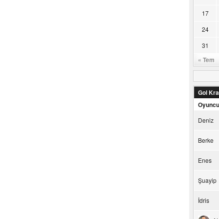
17
24
31
« Tem
Gol Kral
Oyunc
Deniz
Berke
Enes
Şuayip
İdris