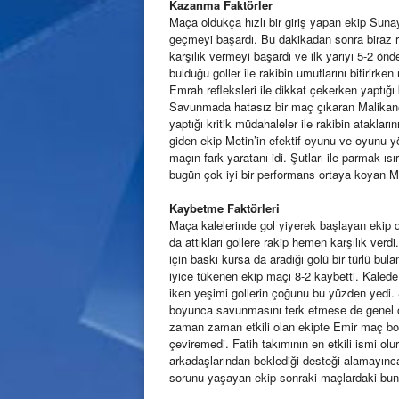
Kazanma Faktörler
Maça oldukça hızlı bir giriş yapan ekip Suna
geçmeyi başardı. Bu dakikadan sonra biraz r
karşılık vermeyi başardı ve ilk yarıyı 5-2 ön
bulduğu goller ile rakibin umutlarını bitirirke
Emrah refleksleri ile dikkat çekerken yaptığı k
Savunmada hatasız bir maç çıkaran Malika
yaptığı kritik müdahaleler ile rakibin atakları
giden ekip Metin’in efektif oyunu ve oyunu y
maçın fark yaratanı idi. Şutları ile parmak ı
bugün çok iyi bir performans ortaya koyan Ma
Kaybetme Faktörleri
Maça kalelerinde gol yiyerek başlayan ekip
da attıkları gollere rakip hemen karşılık verd
için baskı kursa da aradığı golü bir türlü bul
iyice tükenen ekip maçı 8-2 kaybetti. Kaled
iken yeşimi gollerin çoğunu bu yüzden yed
boyunca savunmasını terk etmese de genel ola
zaman zaman etkili olan ekipte Emir maç boy
çeviremedi. Fatih takımının en etkili ismi olu
arkadaşlarından beklediği desteği alamayınc
sorunu yaşayan ekip sonraki maçlardaki bunu çö