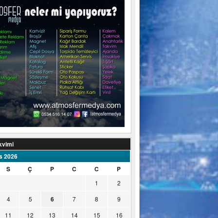
kvimi
s 2026
S
Ç
P
C
C
P
1
2
4
5
6
7
8
9
11
12
13
14
15
16