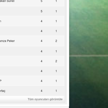
akan Sünel
5
1
5
1
n
4
1
4
1
amza Peker
4
2
4
1
4
2
4
1
P
4
1
rtaç
4
1
Tüm oyuncuları görüntüle