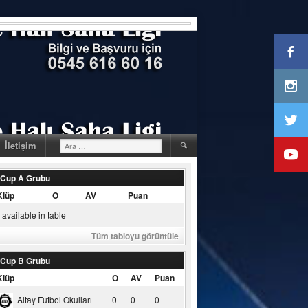
Arama:
İletişim
 Cup A Grubu
Klüp
O
AV
Puan
available in table
Tüm tabloyu görüntüle
 Cup B Grubu
Klüp
O
AV
Puan
Altay Futbol Okulları
0
0
0