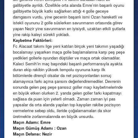
galibiyetle ayrıldı. Özellikle orta alanda Emre’nin başarılı oyunu
galibiyette büyük katkı sağlarken attığı 4 golle geceye
damgasını vurdu, yine gecenin başarılı ismi Ozan hareketli ve
istekli oyununu 2 golle süslerken savunmanın ortasında görev
yapan Nezir yine savunmanın en iyisiydi, uzaktan etkili şutlarla
yine rakip kaleyi sürekli yokladı.
Kaybetme Faktörleri:
Fc Alacaat takımı lige yeni katılan birçok yeni takımın yaşadığı
bocalamayı yaşarken maça golle başlamalarına karşı peş peşe
yedikleri gollerle oyundan düştüler ve maça ortak olamadılar.
Kaleci Semih’in maç başındaki başarılı performansıyla ayakta
duran ekip rakibin yüksek tempolu oyununa karşı ilk
bölümlerde dirençli olsalar da net pozisyonlardan sonuç
alamayınca farkı açma şansını değerlendiremediler. Devrenin
sonunda gelen peş peşe şanssız goller maçı kaybetmelerinde
en büyük etken olurken 2. yarıda gelen goller farkı kapatmayı
sağlasa da puan için yeterli olmadı. Zaman zaman iyi pas
yapsalar da orta alanda yapılan top kayıpları rakibe pozisyon
vermelerine sebep oldu, ileride çoğalamamaları da skor
üretmekte zorlanmalarında en büyük unsurdu.
Maçın Adamı: Emre
Maçın Gümüş Adamı : Ozan
Maçın Defansı: Nezir