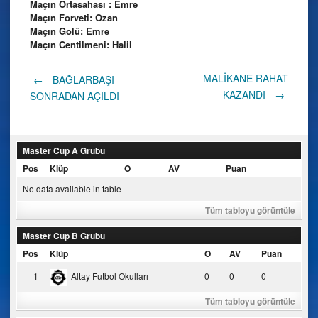
Maçın Ortasahası : Emre
Maçın Forveti: Ozan
Maçın Golü: Emre
Maçın Centilmeni: Halil
Post
MALİKANE RAHAT
←
BAĞLARBAŞI
KAZANDI
→
SONRADAN AÇILDI
navigation
Master Cup A Grubu
Pos
Klüp
O
AV
Puan
No data available in table
Tüm tabloyu görüntüle
Master Cup B Grubu
Pos
Klüp
O
AV
Puan
1
Altay Futbol Okulları
0
0
0
Tüm tabloyu görüntüle