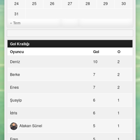
24
25
26
27
28
29
30
31
« Tem
Gol Krallığı
Oyuncu
Gol
O
Deniz
10
2
Berke
7
2
Enes
7
2
Şuayip
6
1
İdris
6
1
Atakan Sünel
5
1
Eren
5
1