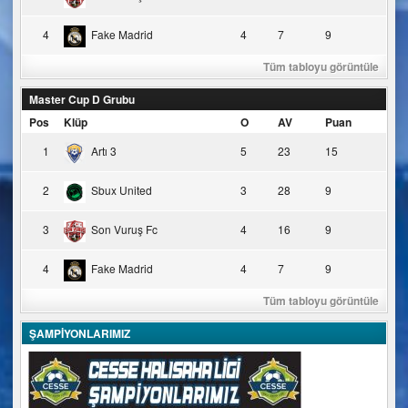
4
Fake Madrid
4
7
9
Tüm tabloyu görüntüle
Master Cup D Grubu
Pos
Klüp
O
AV
Puan
1
Artı 3
5
23
15
2
Sbux United
3
28
9
3
Son Vuruş Fc
4
16
9
4
Fake Madrid
4
7
9
Tüm tabloyu görüntüle
ŞAMPİYONLARIMIZ