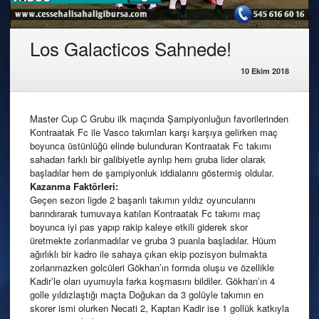
Los Galacticos Sahnede!
10 Ekim 2018
Master Cup C Grubu ilk maçında Şampiyonluğun favorilerinden
Kontraatak Fc ile Vasco takımları karşı karşıya gelirken maç
boyunca üstünlüğü elinde bulunduran Kontraatak Fc takımı
sahadan farklı bir galibiyetle ayrılıp hem gruba lider olarak
başladılar hem de şampiyonluk iddialarını göstermiş oldular.
Kazanma Faktörleri:
Geçen sezon ligde 2 başarılı takımın yıldız oyuncularını
barındırarak turnuvaya katılan Kontraatak Fc takımı maç
boyunca iyi pas yapıp rakip kaleye etkili giderek skor
üretmekte zorlanmadılar ve gruba 3 puanla başladılar. Hüum
ağırlıklı bir kadro ile sahaya çıkan ekip pozisyon bulmakta
zorlanmazken golcüleri Gökhan’ın formda oluşu ve özellikle
Kadir’le olan uyumuyla farka koşmasını bildiler. Gökhan’ın 4
golle yıldızlaştığı maçta Doğukan da 3 golüyle takımın en
skorer ismi olurken Necati 2, Kaptan Kadir ise 1 gollük katkıyla