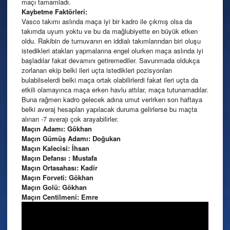
maçı tamamladı.
Kaybetme Faktörleri:
Vasco takımı aslında maça iyi bir kadro ile çıkmış olsa da
takımda uyum yoktu ve bu da mağlubiyette en büyük etken
oldu. Rakibin de turnuvanın en iddialı takımlarından biri oluşu
istedikleri atakları yapmalarına engel olurken maça aslında iyi
başladılar fakat devamını getiremediler. Savunmada oldukça
zorlanan ekip belki ileri uçta istedikleri pozisyonları
bulabilselerdi belki maça ortak olabilirlerdi fakat ileri uçta da
etkili olamayınca maça erken havlu attılar, maça tutunamadılar.
Buna rağmen kadro gelecek adına umut verirken son haftaya
belki averaj hesapları yapılacak duruma gelirlerse bu maçta
alınan -7 averajı çok arayabilirler.
Maçın Adamı: Gökhan
Maçın Gümüş Adamı: Doğukan
Maçın Kalecisi: İhsan
Maçın Defansı : Mustafa
Maçın Ortasahası: Kadir
Maçın Forveti: Gökhan
Maçın Golü: Gökhan
Maçın Centilmeni: Emre