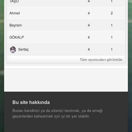
TAŞO
4
1
Ahmet
4
2
Bayram
4
1
GÖKALP
4
1
Sertaç
4
1
Tüm oyuncuları görüntüle
Bu site hakkında
Burası kendinizi ya da sitenizi tanıtmak, ya da emeği
geçenlerden bahsetmek için iyi bir yer olabilir.