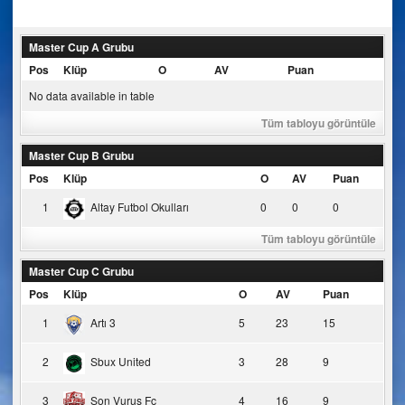
Master Cup A Grubu
Pos
Klüp
O
AV
Puan
No data available in table
Tüm tabloyu görüntüle
Master Cup B Grubu
Pos
Klüp
O
AV
Puan
1
Altay Futbol Okulları
0
0
0
Tüm tabloyu görüntüle
Master Cup C Grubu
Pos
Klüp
O
AV
Puan
1
Artı 3
5
23
15
2
Sbux United
3
28
9
3
Son Vuruş Fc
4
16
9