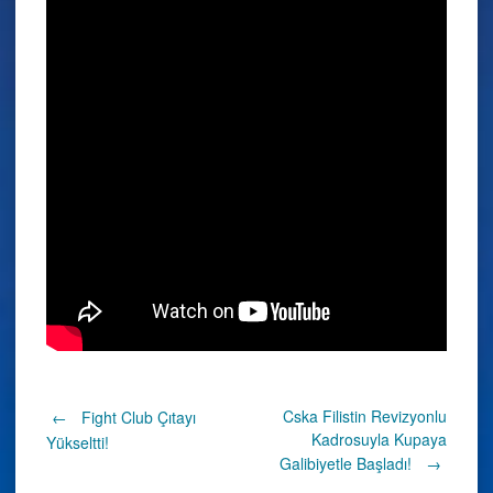
Post
Cska Filistin Revizyonlu
←
Fight Club Çıtayı
Kadrosuyla Kupaya
Yükseltti!
Galibiyetle Başladı!
→
navigation