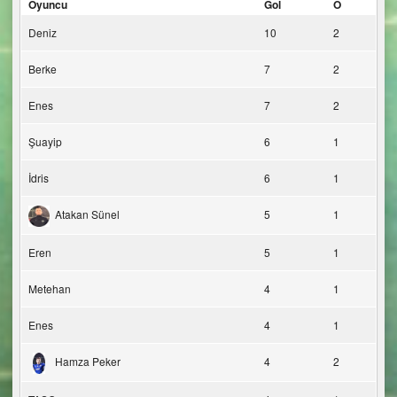
Oyuncu
Gol
O
Deniz
10
2
Berke
7
2
Enes
7
2
Şuayip
6
1
İdris
6
1
Atakan Sünel
5
1
Eren
5
1
Metehan
4
1
Enes
4
1
Hamza Peker
4
2