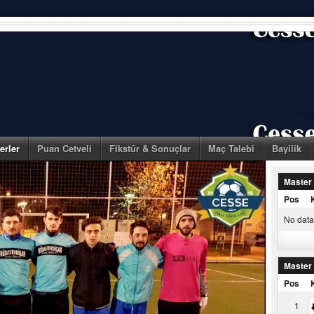
erler
Puan Cetveli
Fikstür & Sonuçlar
Maç Talebi
Bayilik
Master
Pos
No data 
Master
Pos
1