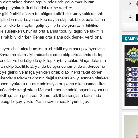
uç alamazken dönen topun kalesinde gol olması bütün
3
lup ayrılarak final biletini rakibe verdiler.
i 2 etkili silahla bu bölgede etkili olurken yaptıkları katı
4
siplinden maç boyunca kopmayan ekip rakibi cezaalanlarına
 bir skorla maçtan galip ayrılıp finale çıkmasını bildiler.
lle süslerken Onur da orta alanda topu iyi taşıdı ve takımın
la rakibi yıldırırken Kenan orta alana çok destek verdi orta
ŞAMPİ
yen dakikalarda açıldı fakat etkili oyunlarını pozisyonlarla
Savunma olarak iyi mücadele eden ekip orta alanda da top
landılar ve bu bölgede çok top kaybı yaptılar. Maça defansta
an ekip özellikle 2. yarıda bu oyuncunun al da at dercesine
 2 ye gelirdi ve maça yeniden ortak olabilirlerdi fakat dönen
skender sadece takımının değil sahanın en iyilerinden olurken
unca ayakta tuttu mücadelesiyle ön plana çıkan isimdi. İlter
ücadele sergilerken Mehmet savunmadaki başarılı oyununu
ili şutlarla gol aradı. Samet etkili kurtarışlarla kalesinde
ileceği birşey yoktu, Yasin savunmadaki yerini çok