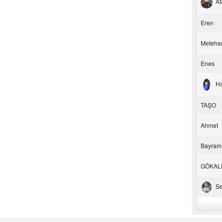
At
Eren
Meteha
Enes
H
TAŞO
Ahmet
Bayram
GÖKAL
Se