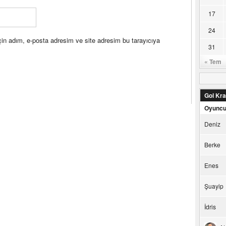
17
24
in adım, e-posta adresim ve site adresim bu tarayıcıya
31
« Tem
Gol Kral
Oyunc
Deniz
Berke
Enes
Şuayip
İdris