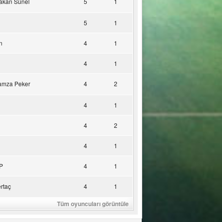
akan Sünel
5
1
5
1
n
4
1
4
1
amza Peker
4
2
4
1
4
2
4
1
P
4
1
rtaç
4
1
Tüm oyuncuları görüntüle