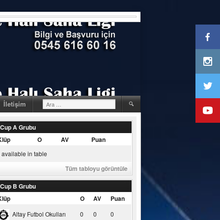
Arama:
İletişim
 Cup A Grubu
Klüp
O
AV
Puan
available in table
Tüm tabloyu görüntüle
 Cup B Grubu
Klüp
O
AV
Puan
Altay Futbol Okulları
0
0
0