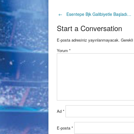
Post
←
Esentepe Bjk Galibiyetle Başladı…
Start a Conversation
navigation
E-posta adresiniz yayınlanmayacak.
Gerekli
Yorum
*
Ad
*
E-posta
*