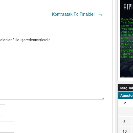
Kontraatak Fc Finalde!
→
 alanlar
*
ile işaretlenmişlerdir
Maç Ta
Ağusto
P
3
10