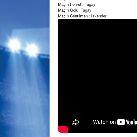
Maçın Forveti: Tugay
Maçın Golü: Tugay
Maçın Centilmeni: İskender