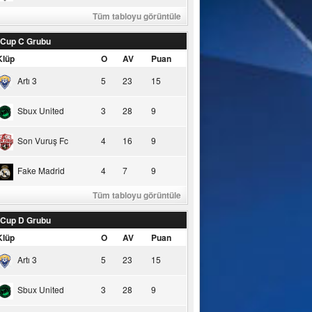
Tüm tabloyu görüntüle
 Cup C Grubu
Klüp
O
AV
Puan
Artı 3
5
23
15
Sbux United
3
28
9
Son Vuruş Fc
4
16
9
Fake Madrid
4
7
9
Tüm tabloyu görüntüle
 Cup D Grubu
Klüp
O
AV
Puan
Artı 3
5
23
15
Sbux United
3
28
9