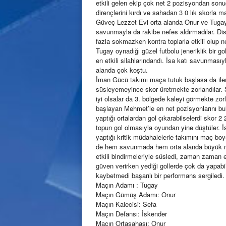
etkili gelen ekip çok net 2 pozisyondan son
dirençlerini kırdı ve sahadan 3 0 lık skorla mağ
Güveç Lezzet Evi orta alanda Onur ve Tugay gib
savunmayla da rakibe nefes aldırmadılar. Di
fazla sokmazken kontra toplarla etkili olup net
Tugay oynadığı güzel futbolu jeneriklik bir go
en etkili silahlarındandı. İsa katı savunmasıy
alanda çok koştu.
İman Gücü takımı maça tutuk başlasa da ilerle
süsleyemeyince skor üretmekte zorlandılar. 
iyi olsalar da 3. bölgede kaleyi görmekte zor
başlayan Mehmet’le en net pozisyonlarını bul
yaptığı ortalardan gol çıkarabilselerdi skor 2
topun gol olmasıyla oyundan yine düştüler. İ
yaptığı kritik müdahalelerle takımını maç boy
de hem savunmada hem orta alanda büyük m
etkili bindirmeleriyle süsledi, zaman zaman etk
güven verirken yediği gollerde çok da yapab
kaybetmedi başarılı bir performans sergiledi.
Maçın Adamı : Tugay
Maçın Gümüş Adamı: Onur
Maçın Kalecisi: Sefa
Maçın Defansı: İskender
Maçın Ortasahası: Onur