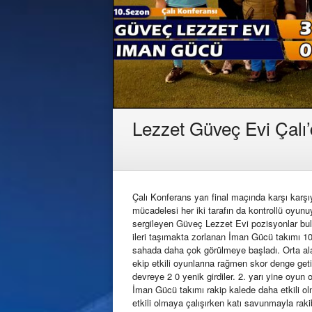
Lezzet Güveç Evi Çalı’
Çalı Konferans yarı final maçında karşı kar
mücadelesi her iki tarafın da kontrollü oyun
sergileyen Güveç Lezzet Evi pozisyonlar bulm
ileri taşımakta zorlanan İman Gücü takımı 10
sahada daha çok görülmeye başladı. Orta alan
ekip etkili oyunlarına rağmen skor denge geti
devreye 2 0 yenik girdiler. 2. yarı yine oyun
İman Gücü takımı rakip kalede daha etkili ol
etkili olmaya çalışırken katı savunmayla rak