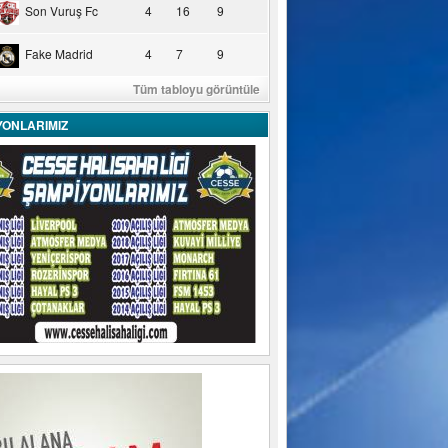
Son Vuruş Fc
4
16
9
Fake Madrid
4
7
9
Tüm tabloyu görüntüle
YONLARIMIZ