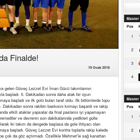
Master
Pos
1
2
da Finalde!
3
19 Ocak 2018
4
şıya gelen Güveç Lezzet Evi İman Gücü takımlarının
uyla başladı. 5. Dakikadan sonra daha atak bir oyun
Master
aya başladı ve ilk golü bulan taraf oldu. Ilk bölümlerde topu
. Dakikadan sonra rakibin baskısını kırmayı başardı ve rakip
Pos
da etkili ataklar yapsalar da final paslarını iyi yapamayan
1
remediler ve devrenin son dakikalarında yedikleri golle
 olarak iki takım da dengede başlasa da gole ihtiyacı olan
maya başladı. Güveç Lezzet Evi kontra toplarla rakip kalede
2
ibe çok da göz açtırmadı. Özellikle Mehmet’le sağ kanattan