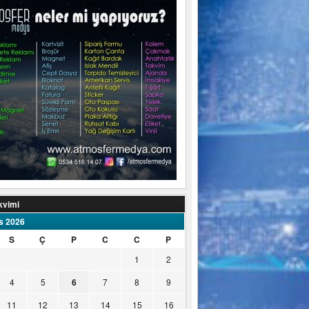
kvimi
s 2026
S
Ç
P
C
C
P
1
2
4
5
6
7
8
9
11
12
13
14
15
16