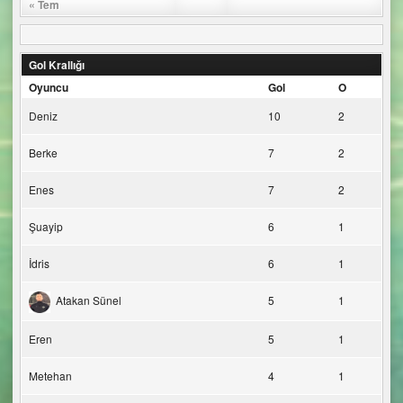
« Tem
Gol Krallığı
Oyuncu
Gol
O
Deniz
10
2
Berke
7
2
Enes
7
2
Şuayip
6
1
İdris
6
1
Atakan Sünel
5
1
Eren
5
1
Metehan
4
1