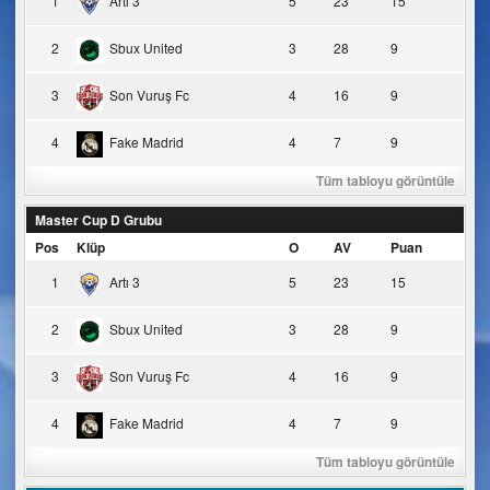
1
Artı 3
5
23
15
2
Sbux United
3
28
9
3
Son Vuruş Fc
4
16
9
4
Fake Madrid
4
7
9
Tüm tabloyu görüntüle
Master Cup D Grubu
Pos
Klüp
O
AV
Puan
1
Artı 3
5
23
15
2
Sbux United
3
28
9
3
Son Vuruş Fc
4
16
9
4
Fake Madrid
4
7
9
Tüm tabloyu görüntüle