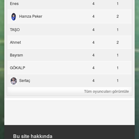
Enes
4
1
Hamza Peker
4
2
TAŞO
4
1
Ahmet
4
2
Bayram
4
1
GÖKALP
4
1
Sertaç
4
1
Tüm oyuncuları görüntüle
Bu site hakkında