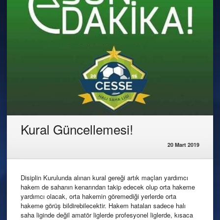
Kural Güncellemesi!
20 Mart 2019
Disiplin Kurulunda alınan kural gereği artık maçları yardımcı
hakem de sahanın kenarından takip edecek olup orta hakeme
yardımcı olacak, orta hakemin göremediği yerlerde orta
hakeme görüş bildirebilecektir. Hakem hataları sadece halı
saha liginde değil amatör liglerde profesyonel liglerde, kısaca