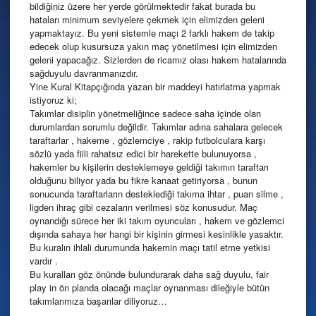
bildiğiniz üzere her yerde görülmektedir fakat burada bu
hataları minimum seviyelere çekmek için elimizden geleni
yapmaktayız. Bu yeni sistemle maçı 2 farklı hakem de takip
edecek ol
up kusursuza yakın maç yönetilmesi için elimizden
geleni yapacağız. Sizlerden de ricamız olası hakem hatalarında
sağduyulu davranmanızdır.
Yine Kural Kitapçığında yazan bir maddeyi hatırlatma yapmak
istiyoruz ki;
Takımlar disiplin yönetmeliğince sadece saha içinde olan
durumlardan sorumlu değildir. Takımlar adına sahalara gelecek
taraftarlar , hakeme , gözlemciye , rakip futbolculara karşı
sözlü yada fiili rahatsız edici bir harekette bulunuyorsa ,
hakemler bu kişilerin desteklemeye geldiği takımın taraftarı
olduğunu biliyor yada bu fikre kanaat getiriyorsa , bunun
sonucunda taraftarların desteklediği takıma ihtar , puan silme ,
ligden ihraç gibi cezaların verilmesi söz konusudur. Maç
oynandığı sürece her iki takım oyuncuları , hakem ve gözlemci
dışında sahaya her hangi bir kişinin girmesi kesinlikle yasaktır.
Bu kuralın ihlali durumunda hakemin maçı tatil etme yetkisi
vardır .
Bu kuralları göz önünde bulundurarak daha sağ duyulu, fair
play in ön planda olacağı maçlar oynanması dileğiyle bütün
takımlarımıza başarılar diliyoruz…