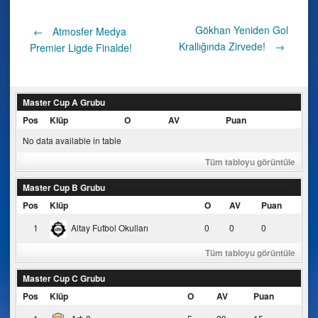
Post
Gökhan Yeniden Gol
←
Atmosfer Medya
Krallığında Zirvede!
→
Premier Ligde Finalde!
navigation
Master Cup A Grubu
Pos
Klüp
O
AV
Puan
No data available in table
Tüm tabloyu görüntüle
Master Cup B Grubu
Pos
Klüp
O
AV
Puan
1
Altay Futbol Okulları
0
0
0
Tüm tabloyu görüntüle
Master Cup C Grubu
Pos
Klüp
O
AV
Puan