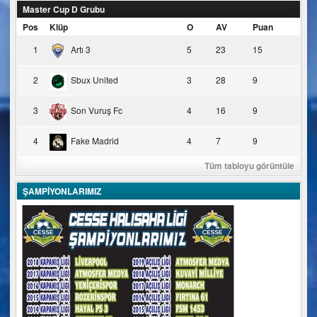
Master Cup D Grubu
Pos
Klüp
O
AV
Puan
1
Artı 3
5
23
15
2
Sbux United
3
28
9
3
Son Vuruş Fc
4
16
9
4
Fake Madrid
4
7
9
Tüm tabloyu görüntüle
ŞAMPİYONLARIMIZ