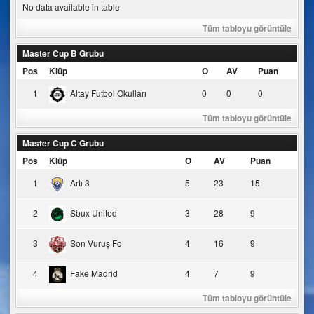
No data available in table
Tüm tabloyu görüntüle
Master Cup B Grubu
Pos
Klüp
O
AV
Puan
1
Altay Futbol Okulları
0
0
0
Tüm tabloyu görüntüle
Master Cup C Grubu
Pos
Klüp
O
AV
Puan
1
Artı 3
5
23
15
2
Sbux United
3
28
9
3
Son Vuruş Fc
4
16
9
4
Fake Madrid
4
7
9
Tüm tabloyu görüntüle