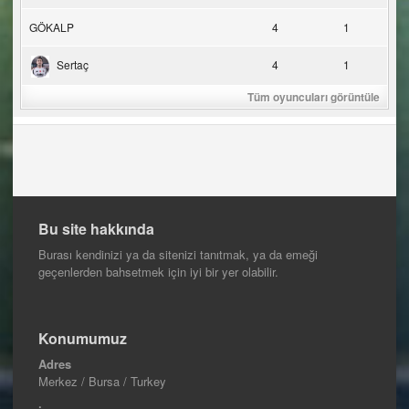
GÖKALP
4
1
Sertaç
4
1
Tüm oyuncuları görüntüle
Bu site hakkında
Burası kendinizi ya da sitenizi tanıtmak, ya da emeği
geçenlerden bahsetmek için iyi bir yer olabilir.
Konumumuz
Adres
Merkez / Bursa / Turkey