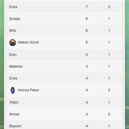
Enes
7
2
Şuayip
6
1
İdris
6
1
Atakan Sünel
5
1
Eren
5
1
Metehan
4
1
Enes
4
1
Hamza Peker
4
2
TAŞO
4
1
Ahmet
4
2
Bayram
4
1