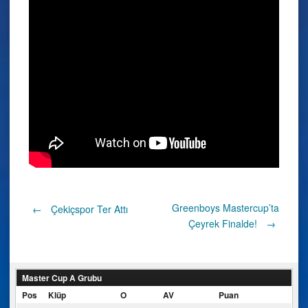
Post
Greenboys Mastercup’ta
←
Çekiçspor Ter Attı
Çeyrek Finalde!
→
navigation
Master Cup A Grubu
Pos
Klüp
O
AV
Puan