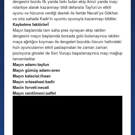
dengesini bozdu İlk yarıda farkı bulan ekip ikinci yarıda maçı
rolantiye alarak kazanmayı bildi defansta Tayfun’un etkili
oyunu ve hücuma verdiği destek ile ileride Necati’ye Gökhan
ve orta sahada Kadir’in uyumlu oyunuyla kazanmayı bildiler.
Kaybetme faktörlerİ
Maçın başlarında tam saha pres oynayan ekip rakibin
dengesini maçın başlarında borsada golü bulamayınca rakibin
maça ağırlığını koyması ile dengeleri bozuldu hücum hattındaki
hızlı oyuncularının etkili paslaşmaları ile zaman zaman
pozisyona girseler de Son Vuruşu başaramayınca maçı mağlup
tamamladılar.
Maçın adamı:tayfun
Maçın gümüş adamı:eren
Maçın kalecisi:ihsan
Maçın ortasahasi:kadir
Macin forveti:necati
Maçın centilmeni:saffet