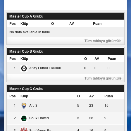
navigation
Master Cup A Grubu
Pos
Klüp
O
AV
Puan
No data available in table
Tüm tabloyu görüntüle
Master Cup B Grubu
Pos
Klüp
O
AV
Puan
1
Altay Futbol Okulları
0
0
0
Tüm tabloyu görüntüle
Master Cup C Grubu
Pos
Klüp
O
AV
Puan
1
Artı 3
5
23
15
2
Sbux United
3
28
9
3
Son Vuruş Fc
4
16
9