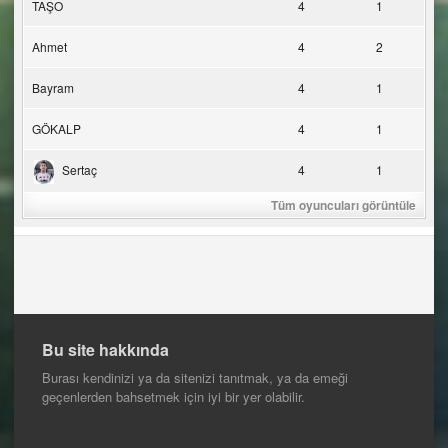
TAŞO
4
1
Ahmet
4
2
Bayram
4
1
GÖKALP
4
1
Sertaç
4
1
Tüm oyuncuları görüntüle
Bu site hakkında
Burası kendinizi ya da sitenizi tanıtmak, ya da emeği
geçenlerden bahsetmek için iyi bir yer olabilir.