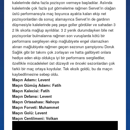
kalelerinde daha fazla pozisyon vermeye başladılar. Aslında
kalelerinde çok fazla şut görmelerine rağmen Servet’in olağan
üstü performansıyla maç boyunca ayakta kalan ekip net
pozisyonlardan da sonuç alamayınca Servet’in de gardının
düşmesiyle kalelerinde peş peşe goller gördüler ve sahadan 3
2 lik skorla mağlup ayrıldılar. 3 2 yenik durumdayken bile net
pozisyonlar bulmalarına rağmen son vuruşlarda kötü bir
performans sergileyen ekip mağlubiyete engel olamazken
alınan mağlubiyete rağmen geçen sezonun şampiyonu Doruk
Sağlık gibi bir takımı çok zorlayan ve hatta galibiyeti onlara
hediye eden ekip oldukça iyi bir performans sergilediler,
özellikle mücadeleleri üst düzeydi ve önceki sezonlardan çok
farklı bir maç ortaya koydular. Tek eksik goldü, bu da maçın
kaybedilmesine sebep oldu.
Maçın Adamı: Levent
Maçın Gümüş Adamı: Fatih
Maçın Kalecisi: Fatih
Maçın Defansı: Levent
Maçın Ortasahası: Nahoyo
Maçın Forveti: Muhammet
Maçın Golü: Levent
Maçın Centilmeni: Volkan