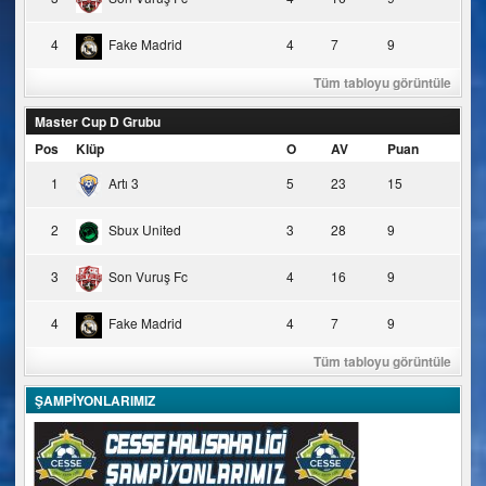
4
Fake Madrid
4
7
9
Tüm tabloyu görüntüle
Master Cup D Grubu
Pos
Klüp
O
AV
Puan
1
Artı 3
5
23
15
2
Sbux United
3
28
9
3
Son Vuruş Fc
4
16
9
4
Fake Madrid
4
7
9
Tüm tabloyu görüntüle
ŞAMPİYONLARIMIZ