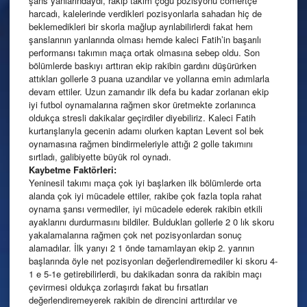
şans yanlarındaydı, rakip takım çoğu pozisyonu cömertçe
harcadı, kalelerinde verdikleri pozisyonlarla sahadan hiç de
beklemedikleri bir skorla mağlup ayrılabilirlerdi fakat hem
şanslarının yanlarında olması hemde kaleci Fatih’in başarılı
performansı takımın maça ortak olmasına sebep oldu. Son
bölümlerde baskıyı arttıran ekip rakibin gardını düşürürken
attıkları gollerle 3 puana uzandılar ve yollarına emin adımlarla
devam ettiler. Uzun zamandır ilk defa bu kadar zorlanan ekip
iyi futbol oynamalarına rağmen skor üretmekte zorlanınca
oldukça stresli dakikalar geçirdiler diyebiliriz. Kaleci Fatih
kurtarışlarıyla gecenin adamı olurken kaptan Levent sol bek
oynamasına rağmen bindirmeleriyle attığı 2 golle takımını
sırtladı, galibiyette büyük rol oynadı.
Kaybetme Faktörleri:
Yeninesil takımı maça çok iyi başlarken ilk bölümlerde orta
alanda çok iyi mücadele ettiler, rakibe çok fazla topla rahat
oynama şansı vermediler, iyi mücadele ederek rakibin etkili
ayaklarını durdurmasını bildiler. Buldukları gollerle 2 0 lık skoru
yakalamalarına rağmen çok net pozisyonlardan sonuç
alamadılar. İlk yarıyı 2 1 önde tamamlayan ekip 2. yarının
başlarında öyle net pozisyonları değerlendiremediler ki skoru 4-
1 e 5-1e getirebilirlerdi, bu dakikadan sonra da rakibin maçı
çevirmesi oldukça zorlaşırdı fakat bu fırsatları
değerlendiremeyerek rakibin de direncini arttırdılar ve