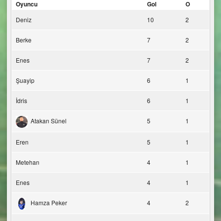
Oyuncu
Gol
O
Deniz
10
2
Berke
7
2
Enes
7
2
Şuayip
6
1
İdris
6
1
Atakan Sünel
5
1
Eren
5
1
Metehan
4
1
Enes
4
1
Hamza Peker
4
2