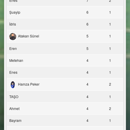
Enes
7
2
Şuayip
6
1
İdris
6
1
Atakan Sünel
5
1
Eren
5
1
Metehan
4
1
Enes
4
1
Hamza Peker
4
2
TAŞO
4
1
Ahmet
4
2
Bayram
4
1