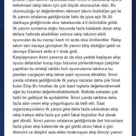
terketmesi rakip takım için çok büyük olumsuzluk oldu. Bu
olumsuzluğu iyi değerlendiren element takımı buldukları gol ile
ilk yarının ortalarına geldiğimizde farkı da iyice açtı İlk 20
dakikaya girdiğimizde skor tabelasında 4-0 üstünlükle girildi.
İlk yarının sonlarına doğru hücumda fazla kalabalık duran ekip
defans hattında eksiklikler verince rakip takımın etkili
oyuncuları da bu cezayı kesti mi azda olsa ümitlendiler. Rakip
takım tam havaya girmişken İlk yarının bitiş düdüğün geldi ve
devreye Element ekibi 4-1 önde girdi.
Karşılaşmanın ikinci yarısına az da olsa yedide başlayan ekip
oyunu defanstan kurup topu hücuma yönlendirmeye çalıştılar
yaptıkları bu strateji rakibin hızlı oyuncularına takılınca bu
plandan vazgeçen ekip tekrar paslı oyununa döndüler. İkinci
yarıda ortalara geldiğimizde ilk yarıya nazaran daha çok fırsat
bulan Ekip Bu fırsatları da çok basit toplarla değerlendiremedi
eğer bu fırsatları değerlendirebilselerdi. Belkide sahadan çok
farklı bir galibiyet ile ayrılabilirler. İkinci yarıda rakibine daha
fazla alan veren ekip yorgunlugunu da belli etti. Saat
organizasyonlarını ilk yarıya göre daha fazla sıklandıran ekip
rakip kaleye daha fazla şut çekti fakat boşluklar Aut olarak
geri döndü. İkinci yarının ortalarına geldiğimizde ileri hücumlara
fazla çıkan ekip kalesinde de gol gördü skoru fakat o gün
direncini ve disiplini asla elden bırakmayan ekip ikinciyi yarının