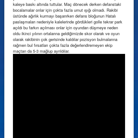
kaleye baskı altında tuttular. Maç dönecek derken defanstaki
bocalamalar onlar için çokta fazla umut ışığı olmadı. Rakibi
üstünde ağırlık kurmayı başarırken defans bloğunun Hatalı
paslaşmaları nedeniyle kalelerinde gördükleri golle tekrar park
açıldı bu farkın açılması onlar için oyundan düşmeye neden
oldu ikinci yılının ortalarına geldiğimizde skor olarak ve oyun
olarak rakibinin çok gerisinde kaldılar pozisyon bulmalarına
rağmen bul fırsatları çokta fazla değerlendiremeyen ekip
maçtan da 5-3 mağlup ayrıldılar.