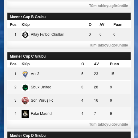
Tüm tabloyu görüntüle
Master Cup B Grubu
Pos
Klüp
O
AV
Puan
1
Altay Futbol Okulları
0
0
0
Tüm tabloyu görüntüle
Master Cup C Grubu
Pos
Klüp
O
AV
Puan
1
Artı 3
5
23
15
2
Sbux United
3
28
9
3
Son Vuruş Fc
4
16
9
4
Fake Madrid
4
7
9
Tüm tabloyu görüntüle
Master Cup D Grubu