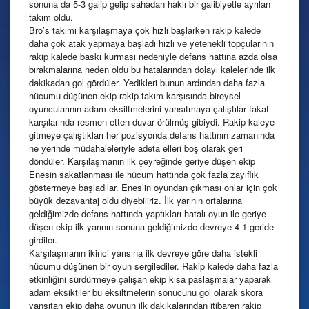
sonuna da 5-3 galip gelip sahadan haklı bir galibiyetle ayrılan
takım oldu.
Bro’s takımı karşılaşmaya çok hızlı başlarken rakip kalede
daha çok atak yapmaya başladı hızlı ve yetenekli topçularının
rakip kalede baskı kurması nedeniyle defans hattına azda olsa
bırakmalarına neden oldu bu hatalarından dolayı kalelerinde ilk
dakikadan gol gördüler. Yedikleri bunun ardından daha fazla
hücumu düşünen ekip rakip takım karşısında bireysel
oyuncularının adam eksiltmelerini yansıtmaya çalıştılar fakat
karşılarında resmen etten duvar örülmüş gibiydi. Rakip kaleye
gitmeye çalıştıkları her pozisyonda defans hattının zamanında
ne yerinde müdahaleleriyle adeta elleri boş olarak geri
döndüler. Karşılaşmanın ilk çeyreğinde geriye düşen ekip
Enesin sakatlanması ile hücum hattında çok fazla zayıflık
göstermeye başladılar. Enes’in oyundan çıkması onlar için çok
büyük dezavantaj oldu diyebiliriz. İlk yarının ortalarına
geldiğimizde defans hattında yaptıkları hatalı oyun ile geriye
düşen ekip ilk yarının sonuna geldiğimizde devreye 4-1 geride
girdiler.
Karşılaşmanın ikinci yarısına ilk devreye göre daha istekli
hücumu düşünen bir oyun sergilediler. Rakip kalede daha fazla
etkinliğini sürdürmeye çalışan ekip kısa paslaşmalar yaparak
adam eksiktiler bu eksiltmelerin sonucunu gol olarak skora
yansıtan ekip daha oyunun ilk dakikalarından itibaren rakip