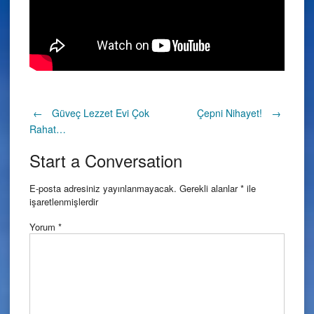
Post
←
Güveç Lezzet Evi Çok
Çepni Nihayet!
→
Rahat…
navigation
Start a Conversation
E-posta adresiniz yayınlanmayacak.
Gerekli alanlar
*
ile
işaretlenmişlerdir
Yorum
*