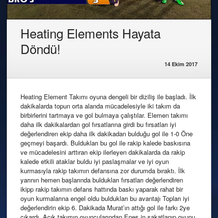
Heating Elements Hayata
Döndü!
14 Ekim 2017
Heating Element Takımı oyuna dengeli bir diziliş ile başladı. İlk
dakikalarda topun orta alanda mücadelesiyle iki takım da
birbirlerini tartmaya ve gol bulmaya çalıştılar. Elemen takımı
daha ilk dakikalardan gol fırsatlarına girdi bu fırsatları iyi
değerlendiren ekip daha ilk dakikadan bulduğu gol ile 1-0 Öne
geçmeyi başardı. Buldukları bu gol ile rakip kalede baskısına
ve mücadelesini arttıran ekip ilerleyen dakikalarda da rakip
kalede etkili ataklar buldu iyi paslaşmalar ve iyi oyun
kurmasıyla rakip takımın defansına zor durumda bıraktı. İlk
yarının hemen başlarında buldukları fırsatları değerlendiren
ikipp rakip takımın defans hattında baskı yaparak rahat bir
oyun kurmalarına engel oldu buldukları bu avantajı Topları iyi
değerlendirin ekip 6. Dakikada Murat’ın attığı gol ile farkı 2ye
çıkardı. Açık takımın oyuncularından Enes in sakatlanıp oyunu