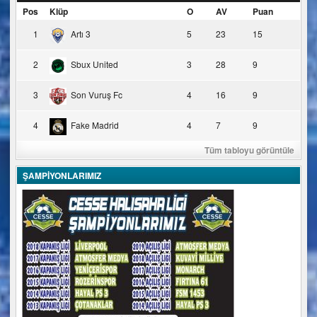
Pos
Klüp
O
AV
Puan
1
Artı 3
5
23
15
2
Sbux United
3
28
9
3
Son Vuruş Fc
4
16
9
4
Fake Madrid
4
7
9
Tüm tabloyu görüntüle
ŞAMPİYONLARIMIZ