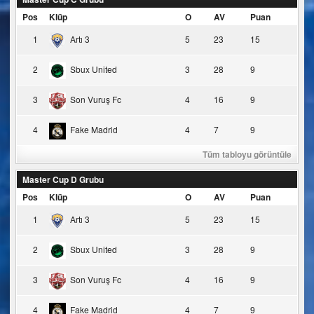
Pos
Klüp
O
AV
Puan
1
Artı 3
5
23
15
2
Sbux United
3
28
9
3
Son Vuruş Fc
4
16
9
4
Fake Madrid
4
7
9
Tüm tabloyu görüntüle
Master Cup D Grubu
Pos
Klüp
O
AV
Puan
1
Artı 3
5
23
15
2
Sbux United
3
28
9
3
Son Vuruş Fc
4
16
9
4
Fake Madrid
4
7
9