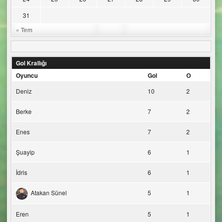
31
« Tem
Gol Krallığı
Oyuncu
Gol
O
Deniz
10
2
Berke
7
2
Enes
7
2
Şuayip
6
1
İdris
6
1
Atakan Sünel
5
1
Eren
5
1