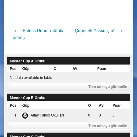
Post
←
Enfess Döner müthiş
Çepni Sk Yükselişte!
→
dönüş
navigation
Master Cup A Grubu
Pos
Klüp
O
AV
Puan
No data available in table
Tüm tabloyu görüntüle
Master Cup B Grubu
Pos
Klüp
O
AV
Puan
1
Altay Futbol Okulları
0
0
0
Tüm tabloyu görüntüle
Master Cup C Grubu