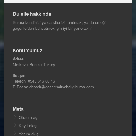
Bu site hakkında
Burası kendinizi ya da sitenizi tanıtmak, ya da emeği
geçenlerden bahsetmek için iyi bir yer olabilir.
Konumumuz
Adres
Merkez / Bursa / Turkey
İletişim
Telefon:
0545 616 60 16
E-Posta: destek@cessehalisahaligibursa.com
Meta
Oturum aç
Kayıt akışı
Yorum akışı