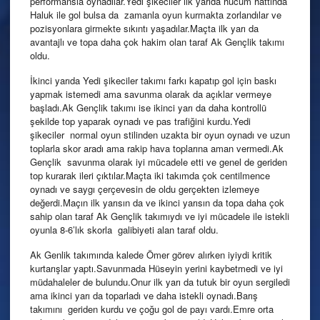
performansla oynadılar.Yedi şikeciler ilk yarıda hücum hattında
Haluk ile gol bulsa da zamanla oyun kurmakta zorlandılar ve
pozisyonlara girmekte sıkıntı yaşadılar.Maçta ilk yarı da
avantajlı ve topa daha çok hakim olan taraf Ak Gençlik takımı
oldu.
İkinci yarıda Yedi şikeciler takımı farkı kapatıp gol için baskı
yapmak istemedi ama savunma olarak da açıklar vermeye
başladı.Ak Gençlik takımı ise ikinci yarı da daha kontrollü
şekilde top yaparak oynadı ve pas trafiğini kurdu.Yedi
şikeciler normal oyun stilinden uzakta bir oyun oynadı ve uzun
toplarla skor aradı ama rakip hava toplarına aman vermedi.Ak
Gençlik savunma olarak iyi mücadele etti ve genel de geriden
top kurarak ileri çıktılar.Maçta iki takımda çok centilmence
oynadı ve saygı çerçevesin de oldu gerçekten izlemeye
değerdi.Maçın ilk yarısın da ve ikinci yarısın da topa daha çok
sahip olan taraf Ak Gençlik takımıydı ve iyi mücadele ile istekli
oyunla 8-6’lık skorla galibiyeti alan taraf oldu.
Ak Genlik takımında kalede Ömer görev alırken iyiydi kritik
kurtarışlar yaptı.Savunmada Hüseyin yerini kaybetmedi ve iyi
müdahaleler de bulundu.Onur ilk yarı da tutuk bir oyun sergiledi
ama ikinci yarı da toparladı ve daha istekli oynadı.Barış
takımını geriden kurdu ve çoğu gol de payı vardı.Emre orta