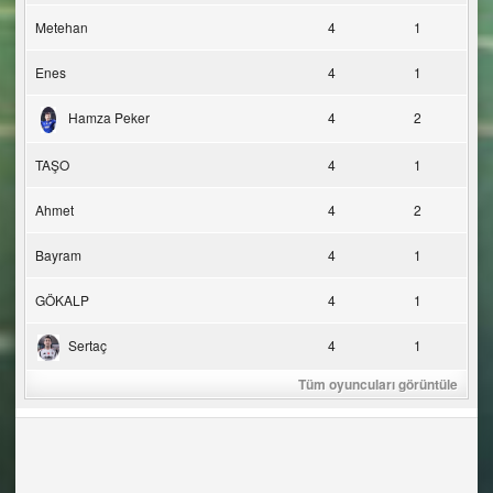
Metehan
4
1
Enes
4
1
Hamza Peker
4
2
TAŞO
4
1
Ahmet
4
2
Bayram
4
1
GÖKALP
4
1
Sertaç
4
1
Tüm oyuncuları görüntüle