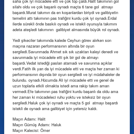
saha çok iyi mücadele etti ve çok top çaldı.Halit takımının gol
silahı oldu ve çok başarılı oynadı maçta 6 tane gol atmayı
başardı.Murat takımın da en koşanlardan biriydi ve galibiyetin
temelini attı takımının pas trafiğini kurdu çok iyi oynadı.Erdal
ilerde sürekli önde baskılı oynadı ve istekli oyunuyla takımını
adeta ateşledi takımının galibiyet almasında büyük rol oynadı.
Yedi şikeciler takımında kalede Ceyhun görev alırken son
maçına nazaran performansının altında bir oyun
sergiledi.Savunmada Ahmet sık sık uzaktan kaleyi denedi ve
savunmada iyi mücadele etti şık bir gol de atmayı
başardı.Vedat istediği pasları atamadı ve savunma açıklar
verdi.Fatih ilk yarı da iyi mücadele etti ve maçta her zaman ki
performansının dışında bir oyun sergiledi ve iyi müdahaleler de
bulundu. oynadı.Hücumda Ali iyi mücadele etti ve genel de
uzun toplarla etkili olmakta istedi ama rakip takım aman
vermedi.Efe takımının pas trafiğini kurdu başarılı da oldu ama
her zaman ki mücadeleci ruhu yoktu ve isteksiz bir oyun
sergiledi.Haluk çok iyi oynadı ve maçta 5 gol atmayı başardı
istekli de oynadı ama galibiyet için yetersiz kaldı.
Maçın Adamı: Halit
Maçın Gümüş Adamı: Haluk
Maçın Kalecisi: Ömer