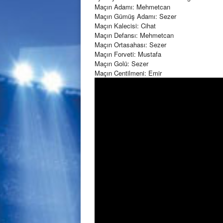
Maçın Adamı: Mehmetcan
Maçın Gümüş Adamı: Sezer
Maçın Kalecisi: Cihat
Maçın Defansı: Mehmetcan
Maçın Ortasahası: Sezer
Maçın Forveti: Mustafa
Maçın Golü: Sezer
Maçın Centilmeni: Emir