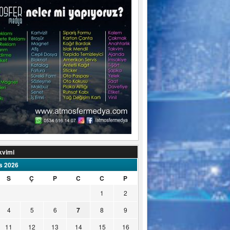
kvimi
s 2026
S
Ç
P
C
C
P
1
2
4
5
6
7
8
9
11
12
13
14
15
16