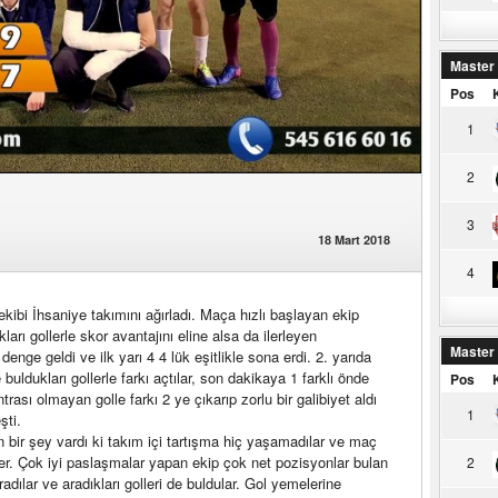
Master
Pos
1
2
3
18 Mart 2018
4
kibi İhsaniye takımını ağırladı. Maça hızlı başlayan ekip
arı gollerle skor avantajını eline alsa da ilerleyen
Master
enge geldi ve ilk yarı 4 4 lük eşitlikle sona erdi. 2. yarıda
dukları gollerle farkı açtılar, son dakikaya 1 farklı önde
Pos
ntrası olmayan golle farkı 2 ye çıkarıp zorlu bir galibiyet aldı
1
şti.
bir şey vardı ki takım içi tartışma hiç yaşamadılar ve maç
iler. Çok iyi paslaşmalar yapan ekip çok net pozisyonlar bulan
2
aradılar ve aradıkları golleri de buldular. Gol yemelerine