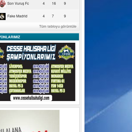
Son Vuruş Fc
4
16
9
Fake Madrid
4
7
9
Tüm tabloyu görüntüle
YONLARIMIZ