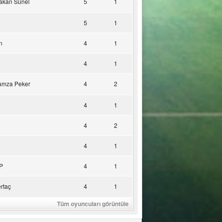
akan Sünel
5
1
5
1
n
4
1
4
1
amza Peker
4
2
4
1
4
2
4
1
P
4
1
rtaç
4
1
Tüm oyuncuları görüntüle