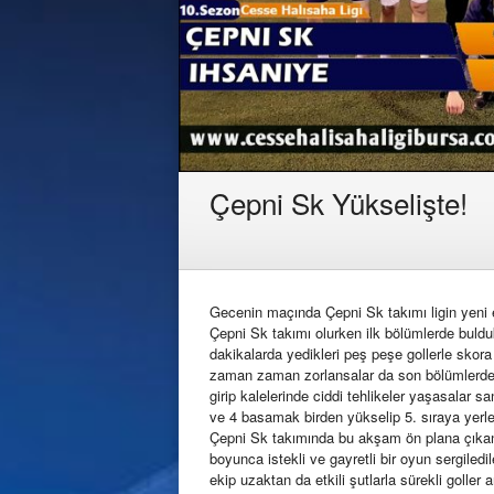
Çepni Sk Yükselişte!
Gecenin maçında Çepni Sk takımı ligin yeni e
Çepni Sk takımı olurken ilk bölümlerde buldukl
dakikalarda yedikleri peş peşe gollerle skora d
zaman zaman zorlansalar da son bölümlerde bul
girip kalelerinde ciddi tehlikeler yaşasalar sa
ve 4 basamak birden yükselip 5. sıraya yerle
Çepni Sk takımında bu akşam ön plana çıkan 
boyunca istekli ve gayretli bir oyun sergiled
ekip uzaktan da etkili şutlarla sürekli goller 