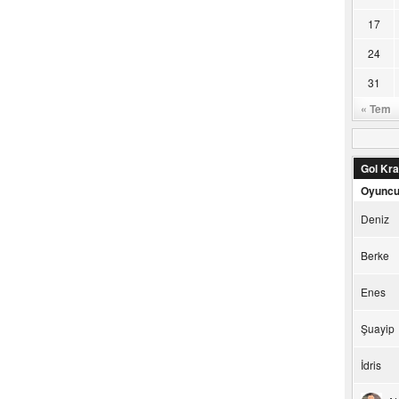
17
24
31
« Tem
Gol Kral
Oyunc
Deniz
Berke
Enes
Şuayip
İdris