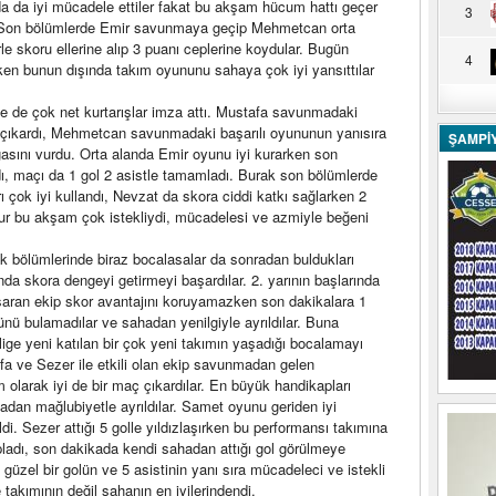
da iyi mücadele ettiler fakat bu akşam hücum hattı geçer
3
ar. Son bölümlerde Emir savunmaya geçip Mehmetcan orta
rle skoru ellerine alıp 3 puanı ceplerine koydular. Bugün
4
rken bunun dışında takım oyununu sahaya çok iyi yansıttılar
ine de çok net kurtarışlar imza attı. Mustafa savunmadaki
ç çıkardı, Mehmetcan savunmadaki başarılı oyununun yanısıra
ŞAMPİ
asını vurdu. Orta alanda Emir oyunu iyi kurarken son
, maçı da 1 gol 2 asistle tamamladı. Burak son bölümlerde
rı çok iyi kullandı, Nevzat da skora ciddi katkı sağlarken 2
 Onur bu akşam çok istekliydi, mücadelesi ve azmiyle beğeni
 ilk bölümlerinde biraz bocalasalar da sonradan buldukları
da skora dengeyi getirmeyi başardılar. 2. yarının başlarında
şaran ekip skor avantajını koruyamazken son dakikalara 1
lünü bulamadılar ve sahadan yenilgiyle ayrıldılar. Buna
ige yeni katılan bir çok yeni takımın yaşadığı bocalamayı
afa ve Sezer ile etkili olan ekip savunmadan gelen
m olarak iyi de bir maç çıkardılar. En büyük handikapları
dan mağlubiyetle ayrıldılar. Samet oyunu geriden iyi
di. Sezer attığı 5 golle yıldızlaşırken bu performansı takımına
pladı, son dakikada kendi sahadan attığı gol görülmeye
 güzel bir golün ve 5 asistinin yanı sıra mücadeleci ve istekli
takımının değil sahanın en iyilerindendi.