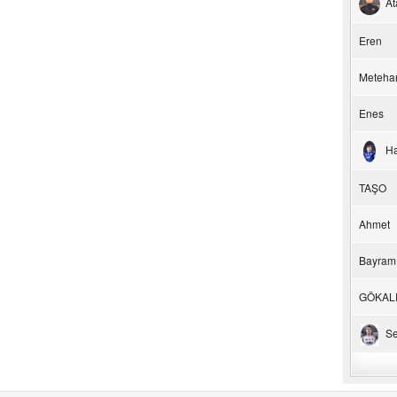
At
Eren
Meteha
Enes
H
TAŞO
Ahmet
Bayram
GÖKAL
Se