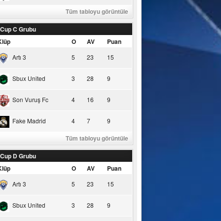
Tüm tabloyu görüntüle
 Cup C Grubu
Klüp
O
AV
Puan
Artı 3
5
23
15
Sbux United
3
28
9
Son Vuruş Fc
4
16
9
Fake Madrid
4
7
9
Tüm tabloyu görüntüle
 Cup D Grubu
Klüp
O
AV
Puan
Artı 3
5
23
15
Sbux United
3
28
9