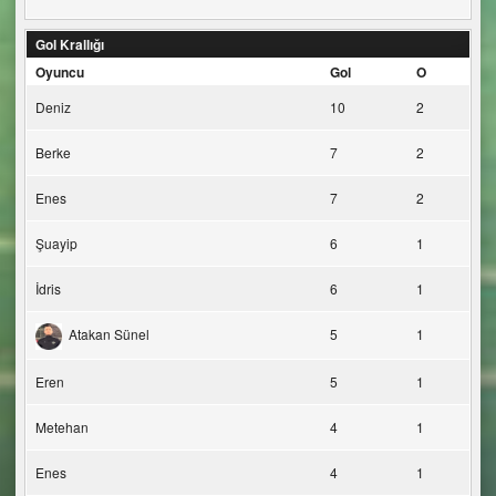
Gol Krallığı
Oyuncu
Gol
O
Deniz
10
2
Berke
7
2
Enes
7
2
Şuayip
6
1
İdris
6
1
Atakan Sünel
5
1
Eren
5
1
Metehan
4
1
Enes
4
1