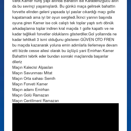
vardı.Kamer nuriş yapı altında Bahattin ise Karadenizgücü altın
da bu sevinçi yaşamışlardı. Bu günkü maça gelirsek bahattin
forvette elinden geleni yapsada iyi paslar cıkardığı maçı golle
kapatamadı ama iyi bir oyun sergiledi.İkinci yarının başında
oyuna giren Kamer ise cok calıştı tek toplar yaptı sırtı dönük
arkadaşlarına toplar indiren kral maçıda 1 golle kapattı ve ne
kadar teğlikeli forvetler olduklarını gösterdiler.Gol yollarında ne
kadar tehlikeli 3 ismi olduğunu gösteren GÜVEN OTO FREN
bu maçıda kazanarak yoluna emin adımlarla ilerlemeye devam
etti bizde cesse ailesi olarak bu üçlüyü yani Emirhan Kamer
Bahattini tebrik eder bundan sonraki maçlarında başarılar
dileriz
Maçın Kalecisi Alpaslan
Maçın Savunması Mitat
Maçın Orta sahası Semih
Maçın Forveti Kamer
Maçın adamı Emirhan
Maçın Golü Ramazan
Maçın Centilmeni Ramazan