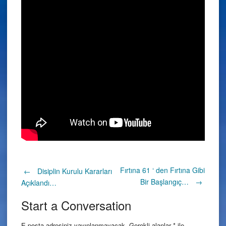
Post
Fırtına 61 ‘ den Fırtına Gibi
←
Disiplin Kurulu Kararları
Bir Başlangıç…
→
Açıklandı…
navigation
Start a Conversation
E-posta adresiniz yayınlanmayacak.
Gerekli alanlar
*
ile