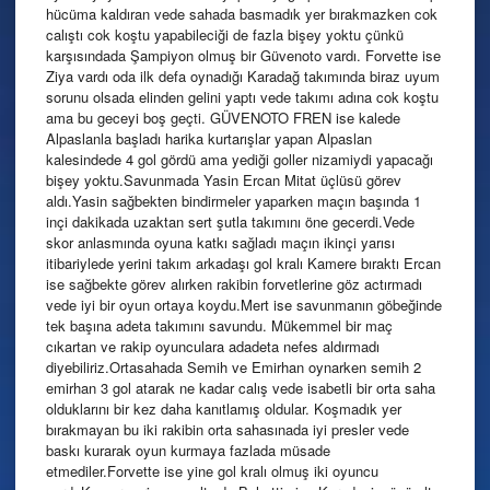
hücüma kaldıran vede sahada basmadık yer bırakmazken cok
calıştı cok koştu yapabileciği de fazla bişey yoktu çünkü
karşısındada Şampiyon olmuş bir Güvenoto vardı. Forvette ise
Ziya vardı oda ilk defa oynadığı Karadağ takımında biraz uyum
sorunu olsada elinden gelini yaptı vede takımı adına cok koştu
ama bu geceyi boş geçti. GÜVENOTO FREN ise kalede
Alpaslanla başladı harika kurtarışlar yapan Alpaslan
kalesindede 4 gol gördü ama yediği goller nizamiydi yapacağı
bişey yoktu.Savunmada Yasin Ercan Mitat üçlüsü görev
aldı.Yasin sağbekten bindirmeler yaparken maçın başında 1
inçi dakikada uzaktan sert şutla takımını öne gecerdi.Vede
skor anlasmında oyuna katkı sağladı maçın ikinçi yarısı
itibariylede yerini takım arkadaşı gol kralı Kamere bıraktı Ercan
ise sağbekte görev alırken rakibin forvetlerine göz actırmadı
vede iyi bir oyun ortaya koydu.Mert ise savunmanın göbeğinde
tek başına adeta takımını savundu. Mükemmel bir maç
cıkartan ve rakip oyunculara adadeta nefes aldırmadı
diyebiliriz.Ortasahada Semih ve Emirhan oynarken semih 2
emirhan 3 gol atarak ne kadar calış vede isabetli bir orta saha
olduklarını bir kez daha kanıtlamış oldular. Koşmadık yer
bırakmayan bu iki rakibin orta sahasınada iyi presler vede
baskı kurarak oyun kurmaya fazlada müsade
etmediler.Forvette ise yine gol kralı olmuş iki oyuncu