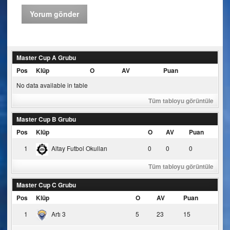
Master Cup A Grubu
Pos
Klüp
O
AV
Puan
No data available in table
Tüm tabloyu görüntüle
Master Cup B Grubu
Pos
Klüp
O
AV
Puan
1
Altay Futbol Okulları
0
0
0
Tüm tabloyu görüntüle
Master Cup C Grubu
Pos
Klüp
O
AV
Puan
1
Artı 3
5
23
15