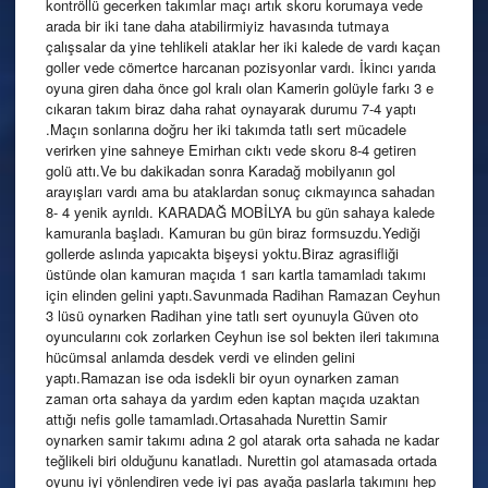
kontröllü gecerken takımlar maçı artık skoru korumaya vede
arada bir iki tane daha atabilirmiyiz havasında tutmaya
çalışsalar da yine tehlikeli ataklar her iki kalede de vardı kaçan
goller vede cömertce harcanan pozisyonlar vardı. İkincı yarıda
oyuna giren daha önce gol kralı olan Kamerin golüyle farkı 3 e
cıkaran takım biraz daha rahat oynayarak durumu 7-4 yaptı
.Maçın sonlarına doğru her iki takımda tatlı sert mücadele
verirken yine sahneye Emirhan cıktı vede skoru 8-4 getiren
golü attı.Ve bu dakikadan sonra Karadağ mobilyanın gol
arayışları vardı ama bu ataklardan sonuç cıkmayınca sahadan
8- 4 yenik ayrıldı. KARADAĞ MOBİLYA bu gün sahaya kalede
kamuranla başladı. Kamuran bu gün biraz formsuzdu.Yediği
gollerde aslında yapıcakta bişeysi yoktu.Biraz agrasifliği
üstünde olan kamuran maçıda 1 sarı kartla tamamladı takımı
için elinden gelini yaptı.Savunmada Radihan Ramazan Ceyhun
3 lüsü oynarken Radihan yine tatlı sert oyunuyla Güven oto
oyuncularını cok zorlarken Ceyhun ise sol bekten ileri takımına
hücümsal anlamda desdek verdi ve elinden gelini
yaptı.Ramazan ise oda isdekli bir oyun oynarken zaman
zaman orta sahaya da yardım eden kaptan maçıda uzaktan
attığı nefis golle tamamladı.Ortasahada Nurettin Samir
oynarken samir takımı adına 2 gol atarak orta sahada ne kadar
teğlikeli biri olduğunu kanatladı. Nurettin gol atamasada ortada
oyunu iyi yönlendiren vede iyi pas ayağa paslarla takımını hep