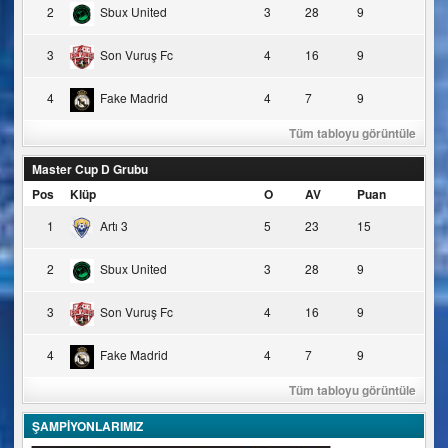
2
Sbux United
3
28
9
3
Son Vuruş Fc
4
16
9
4
Fake Madrid
4
7
9
Tüm tabloyu görüntüle
Master Cup D Grubu
Pos
Klüp
O
AV
Puan
1
Artı 3
5
23
15
2
Sbux United
3
28
9
3
Son Vuruş Fc
4
16
9
4
Fake Madrid
4
7
9
Tüm tabloyu görüntüle
ŞAMPİYONLARIMIZ