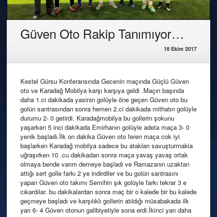
Güven Oto Rakip Tanımıyor…
18 Ekim 2017
Kestel Gürsu Konferansında Gecenin maçında Güçlü Güven
oto ve Karadağ Mobilya karşı karşıya geldi .Maçın başında
daha 1.ci dakikada yasinin golüyle öne geçen Güven oto bu
golün santrasından sonra hemen 2.ci dakikada mithatın golüyle
durumu 2- 0 getirdi. Karadağmobilya bu gollerin şokunu
yaşarken 5 inci dakikada Emirhanın golüyle adeta maça 3- 0
yenik başladı.İlk on dakika Güven oto feren maça cok iyi
başlarken Karadağ mobilya sadece bu atakları savuşturmakla
uğraşırken 10 .cu dakikadan sonra maça yavaş yavaş ortak
olmaya bende varım demeye başladı ve Ramazanın uzaktan
attığı sert golle farkı 2 ye indirdiler ve bu golün santrasını
yapan Güven oto takımı Semihin şık golüyle farkı tekrar 3 e
cıkardılar. bu dakikalardan sonra maç bir o kalede bir bu kalede
geçmeye başladı ve karşılıklı gollerin atıldığı müsabakada ilk
yarı 6- 4 Güven otonun galibiyetiyle sona erdi.İkinci yarı daha