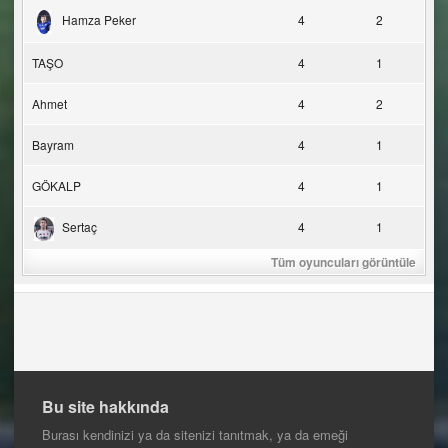
Hamza Peker
4
2
TAŞO
4
1
Ahmet
4
2
Bayram
4
1
GÖKALP
4
1
Sertaç
4
1
Tüm oyuncuları görüntüle
Bu site hakkında
Burası kendinizi ya da sitenizi tanıtmak, ya da emeği