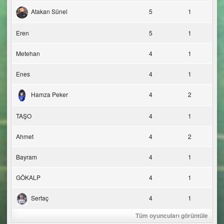
Atakan Sünel
5
1
Eren
5
1
Metehan
4
1
Enes
4
1
Hamza Peker
4
2
TAŞO
4
1
Ahmet
4
2
Bayram
4
1
GÖKALP
4
1
Sertaç
4
1
Tüm oyuncuları görüntüle