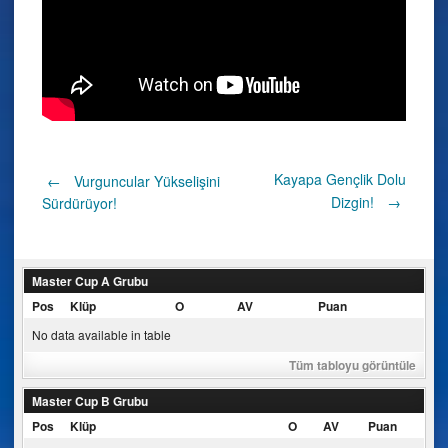
Post
Kayapa Gençlik Dolu
←
Vurguncular Yükselişini
Dizgin!
→
Sürdürüyor!
navigation
Master Cup A Grubu
Pos
Klüp
O
AV
Puan
No data available in table
Tüm tabloyu görüntüle
Master Cup B Grubu
Pos
Klüp
O
AV
Puan