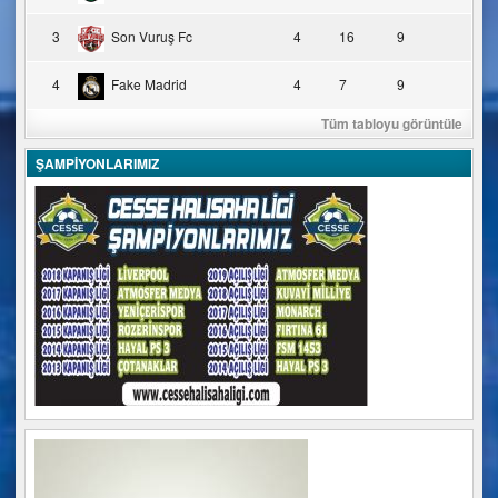
3
Son Vuruş Fc
4
16
9
4
Fake Madrid
4
7
9
Tüm tabloyu görüntüle
ŞAMPİYONLARIMIZ