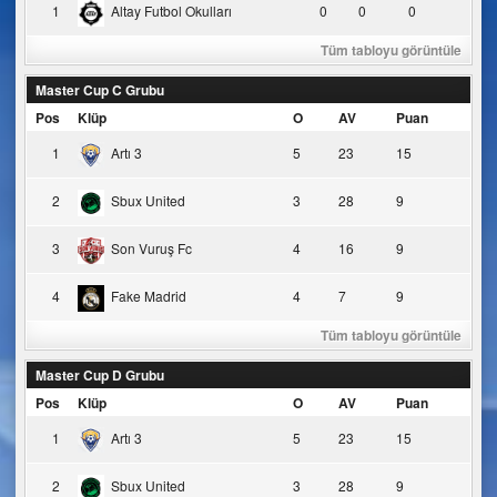
1
Altay Futbol Okulları
0
0
0
Tüm tabloyu görüntüle
Master Cup C Grubu
Pos
Klüp
O
AV
Puan
1
Artı 3
5
23
15
2
Sbux United
3
28
9
3
Son Vuruş Fc
4
16
9
4
Fake Madrid
4
7
9
Tüm tabloyu görüntüle
Master Cup D Grubu
Pos
Klüp
O
AV
Puan
1
Artı 3
5
23
15
2
Sbux United
3
28
9