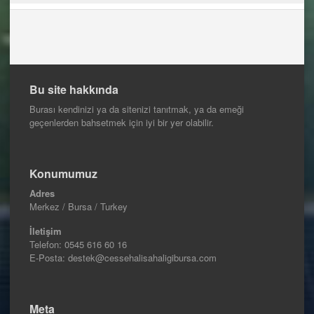
Bu site hakkında
Burası kendinizi ya da sitenizi tanıtmak, ya da emeği
geçenlerden bahsetmek için iyi bir yer olabilir.
Konumumuz
Adres
Merkez / Bursa / Turkey
İletişim
Telefon:
0545 616 60 16
E-Posta: destek@cessehalisahaligibursa.com
Meta