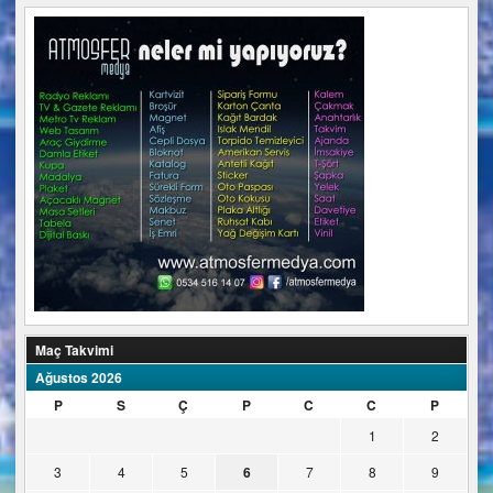
Maç Takvimi
Ağustos 2026
P
S
Ç
P
C
C
P
1
2
3
4
5
6
7
8
9