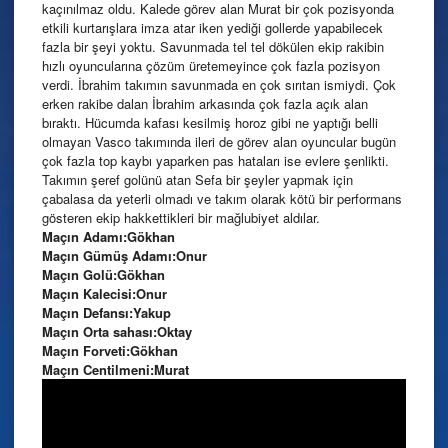
kaçınılmaz oldu. Kalede görev alan Murat bir çok pozisyonda
etkili kurtarışlara imza atar iken yediği gollerde yapabilecek
fazla bir şeyi yoktu. Savunmada tel tel dökülen ekip rakibin
hızlı oyuncularına çözüm üretemeyince çok fazla pozisyon
verdi. İbrahim takımın savunmada en çok sırıtan ismiydi. Çok
erken rakibe dalan İbrahim arkasında çok fazla açık alan
bıraktı. Hücumda kafası kesilmiş horoz gibi ne yaptığı belli
olmayan Vasco takımında ileri de görev alan oyuncular bugün
çok fazla top kaybı yaparken pas hataları ise evlere şenlikti.
Takımın şeref golünü atan Sefa bir şeyler yapmak için
çabalasa da yeterli olmadı ve takım olarak kötü bir performans
gösteren ekip hakkettikleri bir mağlubiyet aldılar.
Maçın Adamı:Gökhan
Maçın Gümüş Adamı:Onur
Maçın Golü:Gökhan
Maçın Kalecisi:Onur
Maçın Defansı:Yakup
Maçın Orta sahası:Oktay
Maçın Forveti:Gökhan
Maçın Centilmeni:Murat