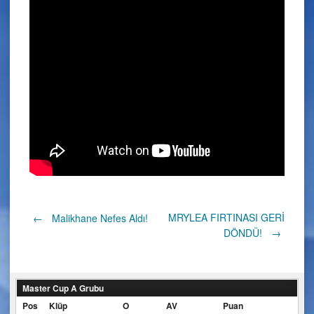
Post
MRYLEA FIRTINASI GERİ
←
Malikhane Nefes Aldı!
DÖNDÜ!
→
navigation
Master Cup A Grubu
Pos
Klüp
O
AV
Puan