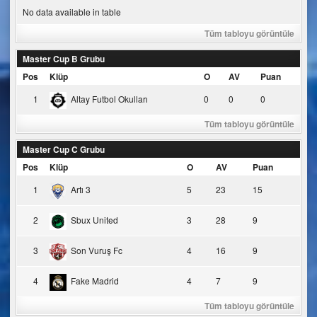
No data available in table
Tüm tabloyu görüntüle
Master Cup B Grubu
Pos
Klüp
O
AV
Puan
1
Altay Futbol Okulları
0
0
0
Tüm tabloyu görüntüle
Master Cup C Grubu
Pos
Klüp
O
AV
Puan
1
Artı 3
5
23
15
2
Sbux United
3
28
9
3
Son Vuruş Fc
4
16
9
4
Fake Madrid
4
7
9
Tüm tabloyu görüntüle