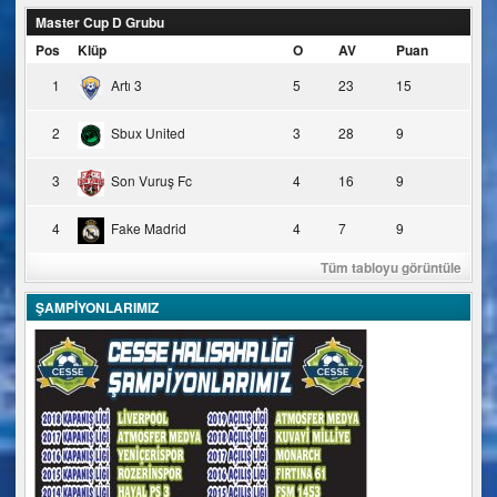
Master Cup D Grubu
Pos
Klüp
O
AV
Puan
1
Artı 3
5
23
15
2
Sbux United
3
28
9
3
Son Vuruş Fc
4
16
9
4
Fake Madrid
4
7
9
Tüm tabloyu görüntüle
ŞAMPİYONLARIMIZ