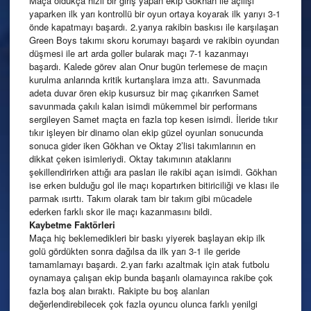
Maça oldukça hızlı bir giriş yapan ekip Gökhan ile açılışı
yaparken ilk yarı kontrollü bir oyun ortaya koyarak ilk yarıyı 3-1
önde kapatmayı başardı. 2.yarıya rakibin baskısı ile karşılaşan
Green Boys takımı skoru korumayı başardı ve rakibin oyundan
düşmesi ile art arda goller bularak maçı 7-1 kazanmayı
başardı. Kalede görev alan Onur bugün terlemese de maçın
kurulma anlarında kritik kurtarışlara imza attı. Savunmada
adeta duvar ören ekip kusursuz bir maç çıkarırken Samet
savunmada çakılı kalan isimdi mükemmel bir performans
sergileyen Samet maçta en fazla top kesen isimdi. İleride tıkır
tıkır işleyen bir dinamo olan ekip güzel oyunları sonucunda
sonuca gider iken Gökhan ve Oktay 2’lisi takımlarının en
dikkat çeken isimleriydi. Oktay takımının ataklarını
şekillendirirken attığı ara pasları ile rakibi açan isimdi. Gökhan
ise erken bulduğu gol ile maçı kopartırken bitiriciliği ve klası ile
parmak ısırttı. Takım olarak tam bir takım gibi mücadele
ederken farklı skor ile maçı kazanmasını bildi.
Kaybetme Faktörleri
Maça hiç beklemedikleri bir baskı yiyerek başlayan ekip ilk
golü gördükten sonra dağılsa da ilk yarı 3-1 ile geride
tamamlamayı başardı. 2.yarı farkı azaltmak için atak futbolu
oynamaya çalışan ekip bunda başarılı olamayınca rakibe çok
fazla boş alan bıraktı. Rakipte bu boş alanları
değerlendirebilecek çok fazla oyuncu olunca farklı yenilgi