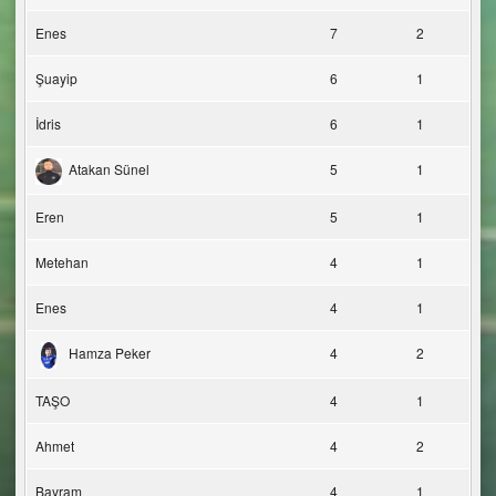
Enes
7
2
Şuayip
6
1
İdris
6
1
Atakan Sünel
5
1
Eren
5
1
Metehan
4
1
Enes
4
1
Hamza Peker
4
2
TAŞO
4
1
Ahmet
4
2
Bayram
4
1