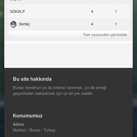
GÖKALP
4
1
Sertaç
4
1
Tüm oyuncuları görüntüle
Bu site hakkında
Burası kendinizi ya da sitenizi tanıtmak, ya da emeği
geçenlerden bahsetmek için iyi bir yer olabilir.
Konumumuz
Adres
Merkez / Bursa / Turkey