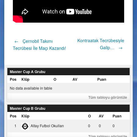
Post
Kontraatak Tecrübesiyle
←
Çernobil Takımı
Galip…
→
Tecrübesi İle Maçı Kazandı!
navigation
Master Cup A Grubu
Pos
Klüp
O
AV
Puan
No data available in table
Tüm tabloyu görüntüle
Master Cup B Grubu
Pos
Klüp
O
AV
Puan
1
Altay Futbol Okulları
0
0
0
Tüm tabloyu görüntüle