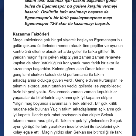
takımı farkı azaltmak için baskılı başlarken goller
bulsa da Egemenspor bu gollere karşılık vermeyi
başardı. Özkürtün farkı azaltmayı başarsa da
Egemenspor’u bir türlü yakalayamayınca maçı
Egemenspor 13-9 skor ile kazanmayı başardı.
Kazanma
Faktörleri
Maça kalelerinde şok bir gol yiyerek başlayan Egemenspor bu
golün şokunu üstlerinden hemen atarak öne geçtiler ve oyunun
kontrolünü ellerine alarak art arda goller ile farka gittiler. İlk
yarıdan maçın fişini çeken ekip 2.yarı zaman zaman rehavete
kapılsa da skor üstünlüğünü koruyarak maçı farklı bir skor ile
kazanmayı başardılar. Kalede görev alan Ömer takımın en
genç ismi olurken kalesinde ki performansı ile takım
arkadaşlarına oldukça güven verdi. Genç eldiven kurtarışları ile
takımını skorda üstün tutarken yediği gollerde ise yapabilecek
fazla bir şeyi yoktu. Savunmada zaman zaman kopukluklar
yaşasalar da birbirlerinin açıklarını çok iyi kapatan ekipte
Yalçın maç boyunca savunmasını terk etmedi. Bir çok kritik
müdahelede bulunan Yalçın takım arkadaşlarının açıklarını çok
iyi kapattı. İleride çok rahat pozisyon bulan ekipte Selçuk
takımın maestrosu gibiydi. Takımını çok iyi yönlendiren Selçuk
oyun görüşü ile fark yaratırken ince bilekleri ile rakiplerini çok
kolay egale etti. Maçın yıldızı olan Serkan ise bitiriciliği ile fark