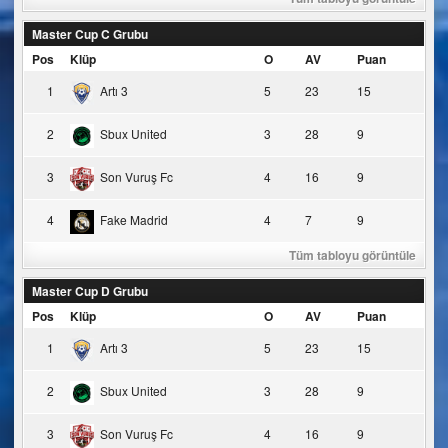
Master Cup C Grubu
Pos
Klüp
O
AV
Puan
1
Artı 3
5
23
15
2
Sbux United
3
28
9
3
Son Vuruş Fc
4
16
9
4
Fake Madrid
4
7
9
Tüm tabloyu görüntüle
Master Cup D Grubu
Pos
Klüp
O
AV
Puan
1
Artı 3
5
23
15
2
Sbux United
3
28
9
3
Son Vuruş Fc
4
16
9