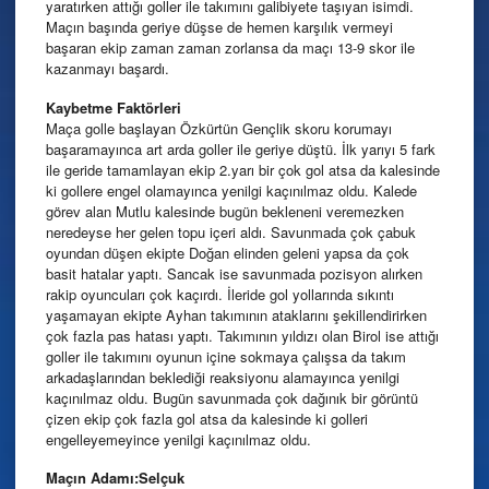
yaratırken attığı goller ile takımını galibiyete taşıyan isimdi.
Maçın başında geriye düşse de hemen karşılık vermeyi
başaran ekip zaman zaman zorlansa da maçı 13-9 skor ile
kazanmayı başardı.
Kaybetme
Faktörleri
Maça golle başlayan Özkürtün Gençlik skoru korumayı
başaramayınca art arda goller ile geriye düştü. İlk yarıyı 5 fark
ile geride tamamlayan ekip 2.yarı bir çok gol atsa da kalesinde
ki gollere engel olamayınca yenilgi kaçınılmaz oldu. Kalede
görev alan Mutlu kalesinde bugün bekleneni veremezken
neredeyse her gelen topu içeri aldı. Savunmada çok çabuk
oyundan düşen ekipte Doğan elinden geleni yapsa da çok
basit hatalar yaptı. Sancak ise savunmada pozisyon alırken
rakip oyuncuları çok kaçırdı. İleride gol yollarında sıkıntı
yaşamayan ekipte Ayhan takımının ataklarını şekillendirirken
çok fazla pas hatası yaptı. Takımının yıldızı olan Birol ise attığı
goller ile takımını oyunun içine sokmaya çalışsa da takım
arkadaşlarından beklediği reaksiyonu alamayınca yenilgi
kaçınılmaz oldu. Bugün savunmada çok dağınık bir görüntü
çizen ekip çok fazla gol atsa da kalesinde ki golleri
engelleyemeyince yenilgi kaçınılmaz oldu.
Maçın Adamı:Selçuk