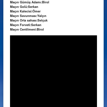
Maçın Gümüş Adamı:Birol
Maçın Golü:Serkan
Maçın Kalecisi:Ömer
Maçın Savunması:Yalçın
Maçın Orta sahası:Selçuk
Maçın Forveti:Serkan
Maçın Centilmeni:Birol