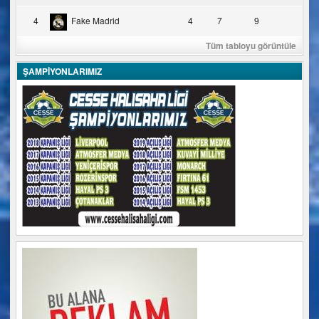
4
Fake Madrid
4
7
9
Tüm tabloyu görüntüle
ŞAMPİYONLARIMIZ