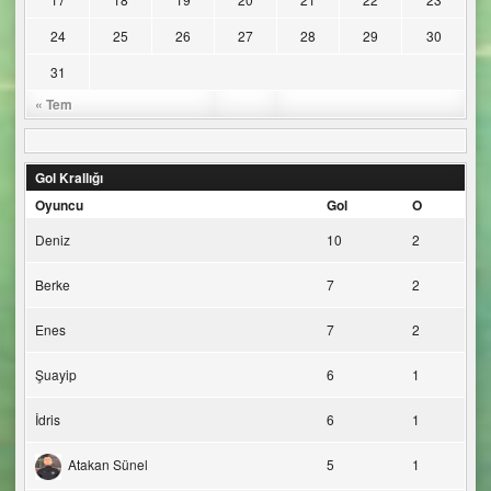
24
25
26
27
28
29
30
31
« Tem
Gol Krallığı
Oyuncu
Gol
O
Deniz
10
2
Berke
7
2
Enes
7
2
Şuayip
6
1
İdris
6
1
Atakan Sünel
5
1