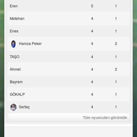
Eren
5
1
Metehan
4
1
Enes
4
1
Hamza Peker
4
2
TAŞO
4
1
Ahmet
4
2
Bayram
4
1
GÖKALP
4
1
Sertaç
4
1
Tüm oyuncuları görüntüle