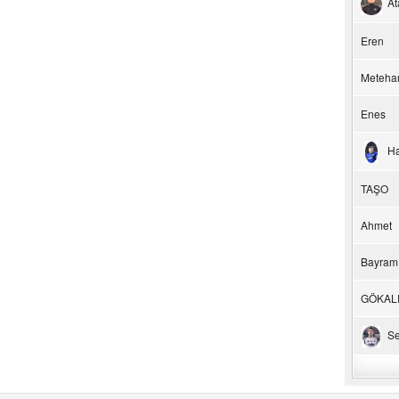
At
Eren
Meteha
Enes
H
TAŞO
Ahmet
Bayram
GÖKAL
Se