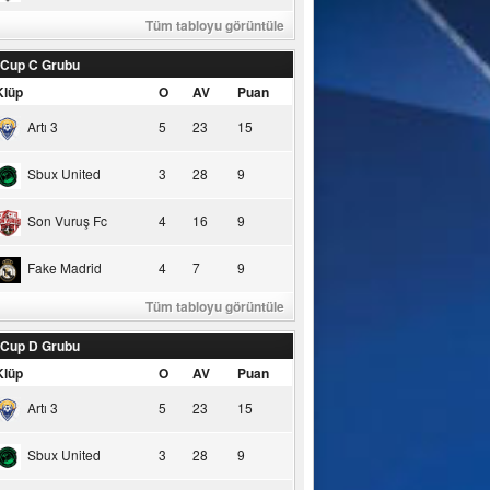
Tüm tabloyu görüntüle
 Cup C Grubu
Klüp
O
AV
Puan
Artı 3
5
23
15
Sbux United
3
28
9
Son Vuruş Fc
4
16
9
Fake Madrid
4
7
9
Tüm tabloyu görüntüle
 Cup D Grubu
Klüp
O
AV
Puan
Artı 3
5
23
15
Sbux United
3
28
9