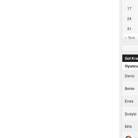
17
24
31
« Tem
Gol Kral
Oyunc
Deniz
Berke
Enes
Şuayip
İdris