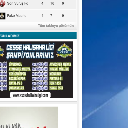
Son Vuruş Fc
4
16
9
Fake Madrid
4
7
9
Tüm tabloyu görüntüle
YONLARIMIZ