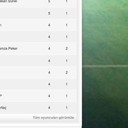
akan Sünel
5
1
5
1
n
4
1
4
1
amza Peker
4
2
4
1
4
2
4
1
P
4
1
rtaç
4
1
Tüm oyuncuları görüntüle