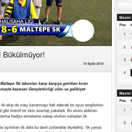
Master
Pos
1
2
ği Bükülmüyor!
3
10 Eylül 2019
4
Maltepe Sk takımları karşı karşıya gelirken kıran
 maçta kazanan Gençlerbirliği oldu ve galibiyet
Master
.
Pos
her iki ekip de maçı kazanmayı hak edecek bir oyun sergilerken
1
2 gibi önemli bir skor avantajı yakaladı. Bu skoru aldıktan
iplerine hediye etmelerine sebep olurken sahadan ilk
2
 ayrılırken ilk defa bu denli zorlandılar diyebiliriz. İlk yarıya