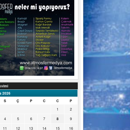
kvimi
s 2026
S
Ç
P
C
C
P
1
2
4
5
6
7
8
9
11
12
13
14
15
16