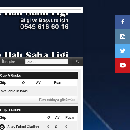
Arama:
İletişim
 Cup A Grubu
Klüp
O
AV
Puan
available in table
Tüm tabloyu görüntüle
 Cup B Grubu
Klüp
O
AV
Puan
Altay Futbol Okulları
0
0
0