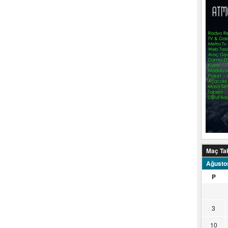
Maç Ta
Ağusto
P
3
10