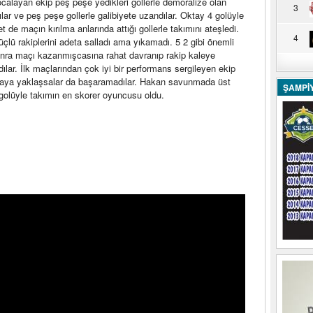
bocalayan ekip peş peşe yedikleri gollerle demoralize olan
3
ar ve peş peşe gollerle galibiyete uzandılar. Oktay 4 golüyle
e maçın kırılma anlarında attığı gollerle takımını ateşledi.
4
üçlü rakiplerini adeta salladı ama yıkamadı. 5 2 gibi önemli
sonra maçı kazanmışcasına rahat davranıp rakip kaleye
ılar. İlk maçlarından çok iyi bir performans sergileyen ekip
ırmaya yaklaşsalar da başaramadılar. Hakan savunmada üst
ŞAMPİ
golüyle takımın en skorer oyuncusu oldu.