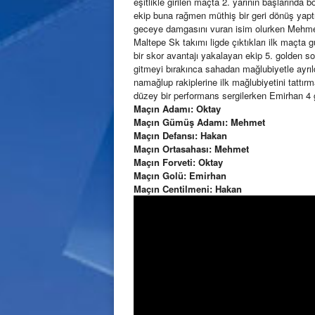
eşitlikle girilen maçta 2. yarının başlarında 
ekip buna rağmen müthiş bir geri dönüş yaptıl
geceye damgasını vuran isim olurken Mehmet d
Maltepe Sk takımı ligde çıktıkları ilk maçta g
bir skor avantajı yakalayan ekip 5. golden 
gitmeyi bırakınca sahadan mağlubiyetle ayrıld
namağlup rakiplerine ilk mağlubiyetini tatt
düzey bir performans sergilerken Emirhan 4 
Maçın Adamı: Oktay
Maçın Gümüş Adamı: Mehmet
Maçın Defansı: Hakan
Maçın Ortasahası: Mehmet
Maçın Forveti: Oktay
Maçın Golü: Emirhan
Maçın Centilmeni: Hakan