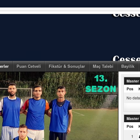
erler
Puan Cetveli
Fikstür & Sonuçlar
Maç Talebi
Bayilik
Master
Pos
No data 
Master
Pos
1