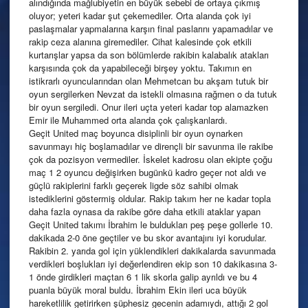
alındığında mağlubiyetin en büyük sebebi de ortaya çıkmış
oluyor; yeteri kadar şut çekemediler. Orta alanda çok iyi
paslaşmalar yapmalarına karşın final paslarını yapamadılar ve
rakip ceza alanına giremediler. Cihat kalesinde çok etkili
kurtarışlar yapsa da son bölümlerde rakibin kalabalık atakları
karşısında çok da yapabileceği birşey yoktu. Takımın en
istikrarlı oyuncularından olan Mehmetcan bu akşam tutuk bir
oyun sergilerken Nevzat da istekli olmasına rağmen o da tutuk
bir oyun sergiledi. Onur ileri uçta yeteri kadar top alamazken
Emir ile Muhammed orta alanda çok çalışkanlardı.
Geçit United maç boyunca disiplinli bir oyun oynarken
savunmayı hiç boşlamadılar ve dirençli bir savunma ile rakibe
çok da pozisyon vermediler. İskelet kadrosu olan ekipte çoğu
maç 1 2 oyuncu değişirken bugünkü kadro geçer not aldı ve
güçlü rakiplerini farklı geçerek ligde söz sahibi olmak
istediklerini göstermiş oldular. Rakip takım her ne kadar topla
daha fazla oynasa da rakibe göre daha etkili ataklar yapan
Geçit United takımı İbrahim le buldukları peş peşe gollerle 10.
dakikada 2-0 öne geçtiler ve bu skor avantajını iyi korudular.
Rakibin 2. yarıda gol için yüklendikleri dakikalarda savunmada
verdikleri boşlukları iyi değerlendiren ekip son 10 dakikasına 3-
1 önde girdikleri maçtan 6 1 lik skorla galip ayrıldı ve bu 4
puanla büyük moral buldu. İbrahim Ekin ileri uca büyük
hareketlilik getirirken şüphesiz gecenin adamıydı, attığı 2 gol