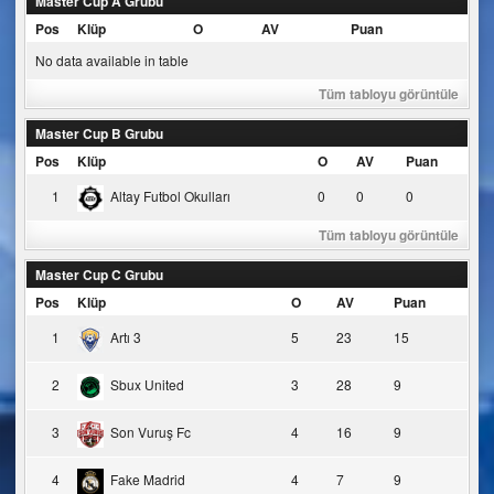
Master Cup A Grubu
Pos
Klüp
O
AV
Puan
No data available in table
Tüm tabloyu görüntüle
Master Cup B Grubu
Pos
Klüp
O
AV
Puan
1
Altay Futbol Okulları
0
0
0
Tüm tabloyu görüntüle
Master Cup C Grubu
Pos
Klüp
O
AV
Puan
1
Artı 3
5
23
15
2
Sbux United
3
28
9
3
Son Vuruş Fc
4
16
9
4
Fake Madrid
4
7
9