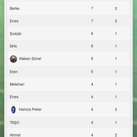
Berke
7
2
Enes
7
2
Şuayip
6
1
İdris
6
1
Atakan Sünel
5
1
Eren
5
1
Metehan
4
1
Enes
4
1
Hamza Peker
4
2
TAŞO
4
1
Ahmet
4
2