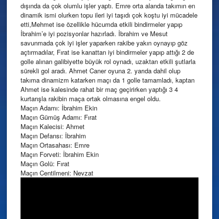
dışında da çok olumlu işler yaptı. Emre orta alanda takımın en
dinamik ismi olurken topu ileri iyi taşıdı çok koştu iyi mücadele
etti,Mehmet ise özellikle hücumda etkili bindirmeler yapıp
İbrahim’e iyi pozisyonlar hazırladı. İbrahim ve Mesut
savunmada çok iyi işler yaparken rakibe yakın oynayıp göz
açtırmadılar, Fırat ise kanattan iyi bindirmeler yapıp attığı 2 de
golle alınan galibiyette büyük rol oynadı, uzaktan etkili şutlarla
sürekli gol aradı. Ahmet Caner oyuna 2. yarıda dahil olup
takıma dinamizm katarken maçı da 1 golle tamamladı, kaptan
Ahmet ise kalesinde rahat bir maç geçirirken yaptığı 3 4
kurtarışla rakibin maça ortak olmasına engel oldu.
Maçın Adamı: İbrahim Ekin
Maçın Gümüş Adamı: Fırat
Maçın Kalecisi: Ahmet
Maçın Defansı: İbrahim
Maçın Ortasahası: Emre
Maçın Forveti: İbrahim Ekin
Maçın Golü: Fırat
Maçın Centilmeni: Nevzat