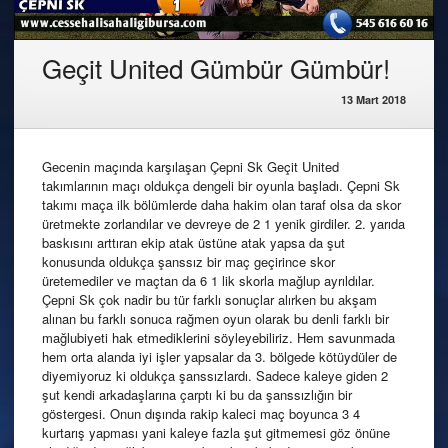
Geçit United Gümbür Gümbür!
13 Mart 2018
Gecenin maçında karşılaşan Çepni Sk Geçit United
takımlarının maçı oldukça dengeli bir oyunla başladı. Çepni Sk
takımı maça ilk bölümlerde daha hakim olan taraf olsa da skor
üretmekte zorlandılar ve devreye de 2 1 yenik girdiler. 2. yarıda
baskısını arttıran ekip atak üstüne atak yapsa da şut
konusunda oldukça şanssız bir maç geçirince skor
üretemediler ve maçtan da 6 1 lik skorla mağlup ayrıldılar.
Çepni Sk çok nadir bu tür farklı sonuçlar alırken bu akşam
alınan bu farklı sonuca rağmen oyun olarak bu denli farklı bir
mağlubiyeti hak etmediklerini söyleyebiliriz. Hem savunmada
hem orta alanda iyi işler yapsalar da 3. bölgede kötüydüler de
diyemiyoruz ki oldukça şanssızlardı. Sadece kaleye giden 2
şut kendi arkadaşlarına çarptı ki bu da şanssızlığın bir
göstergesi. Onun dışında rakip kaleci maç boyunca 3 4
kurtarış yapması yani kaleye fazla şut gitmemesi göz önüne