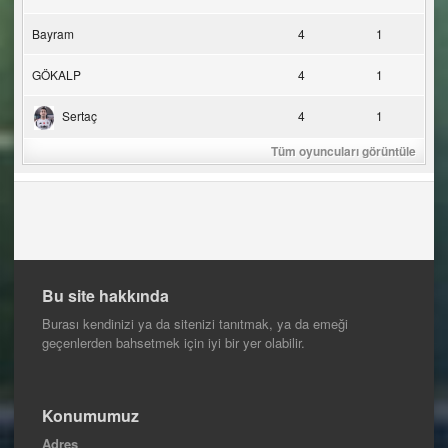
Bayram
4
1
GÖKALP
4
1
Sertaç
4
1
Tüm oyuncuları görüntüle
Bu site hakkında
Burası kendinizi ya da sitenizi tanıtmak, ya da emeği
geçenlerden bahsetmek için iyi bir yer olabilir.
Konumumuz
Adres