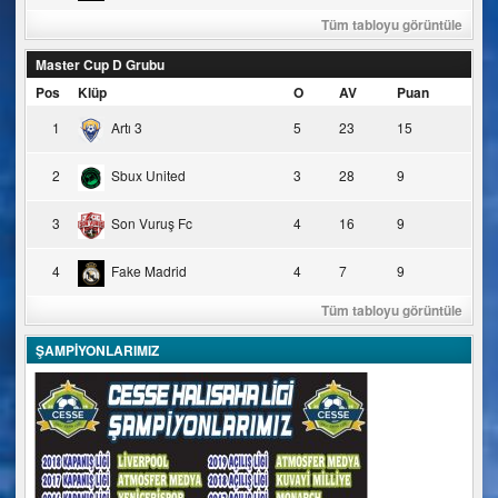
Tüm tabloyu görüntüle
Master Cup D Grubu
Pos
Klüp
O
AV
Puan
1
Artı 3
5
23
15
2
Sbux United
3
28
9
3
Son Vuruş Fc
4
16
9
4
Fake Madrid
4
7
9
Tüm tabloyu görüntüle
ŞAMPİYONLARIMIZ