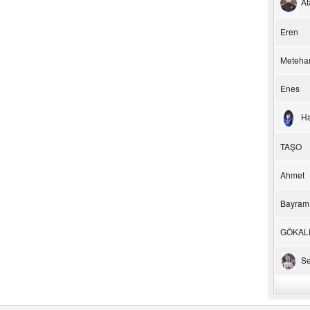
At
Eren
Meteha
Enes
H
TAŞO
Ahmet
Bayram
GÖKAL
Se