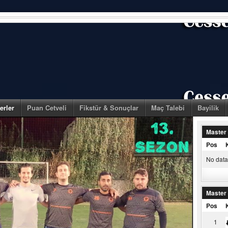
erler
Puan Cetveli
Fikstür & Sonuçlar
Maç Talebi
Bayilik
Master
Pos
No data 
Master
Pos
1