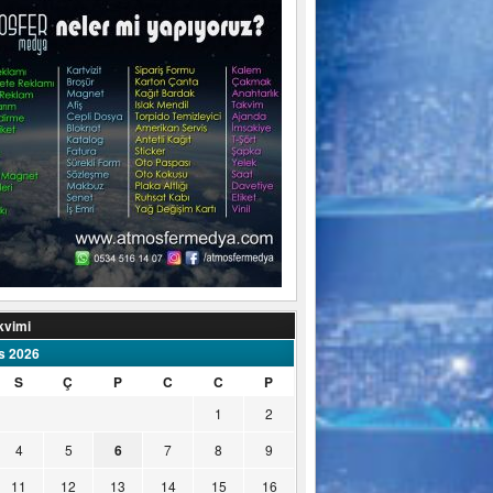
kvimi
s 2026
S
Ç
P
C
C
P
1
2
4
5
6
7
8
9
11
12
13
14
15
16