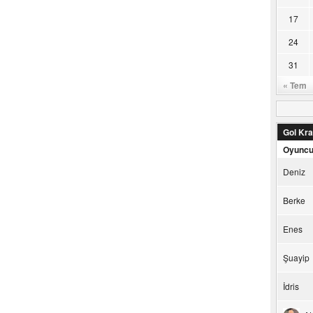
17
24
31
« Tem
Gol Kral
Oyunc
Deniz
Berke
Enes
Şuayip
İdris