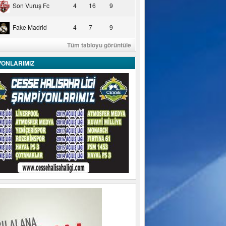
Son Vuruş Fc
4
16
9
Fake Madrid
4
7
9
Tüm tabloyu görüntüle
YONLARIMIZ