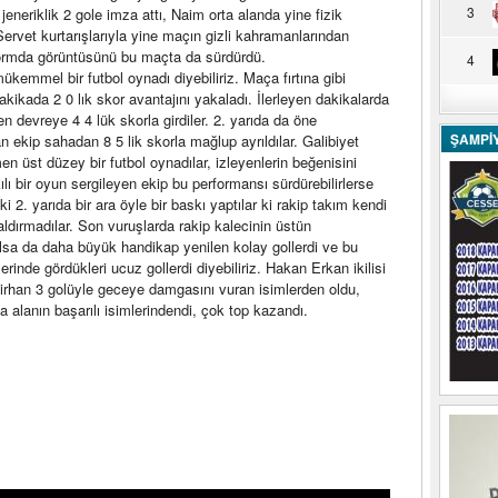
3
eneriklik 2 gole imza attı, Naim orta alanda yine fizik
Servet kurtarışlarıyla yine maçın gizli kahramanlarından
ormda görüntüsünü bu maçta da sürdürdü.
4
emmel bir futbol oynadı diyebiliriz. Maça fırtına gibi
kikada 2 0 lık skor avantajını yakaladı. İlerleyen dakikalarda
n devreye 4 4 lük skorla girdiler. 2. yarıda da öne
ŞAMPİ
ekip sahadan 8 5 lik skorla mağlup ayrıldılar. Galibiyet
n üst düzey bir futbol oynadılar, izleyenlerin beğenisini
lı bir oyun sergileyen ekip bu performansı sürdürebilirlerse
i 2. yarıda bir ara öyle bir baskı yaptılar ki rakip takım kendi
ldırmadılar. Son vuruşlarda rakip kalecinin üstün
lsa da daha büyük handikap yenilen kolay gollerdi ve bu
nde gördükleri ucuz gollerdi diyebiliriz. Hakan Erkan ikilisi
rhan 3 golüyle geceye damgasını vuran isimlerden oldu,
alanın başarılı isimlerindendi, çok top kazandı.