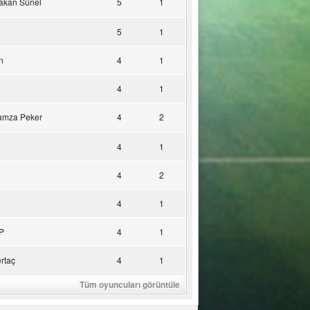
akan Sünel
5
1
5
1
n
4
1
4
1
amza Peker
4
2
4
1
4
2
4
1
P
4
1
rtaç
4
1
Tüm oyuncuları görüntüle