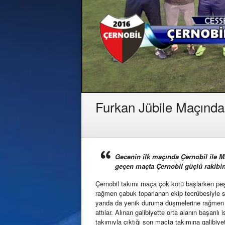
Furkan Jübile Maçında Ç
Gecenin ilk maçında Çernobil ile Ma
geçen maçta Çernobil güçlü rakibin
Çernobil takımı maça çok kötü başlarken peş p
rağmen çabuk toparlanan ekip tecrübesiyle sko
yarıda da yenik duruma düşmelerine rağmen p
attılar. Alınan galibiyette orta alanın başarıl
takımıyla çıktığı son maçta takımına galibiy