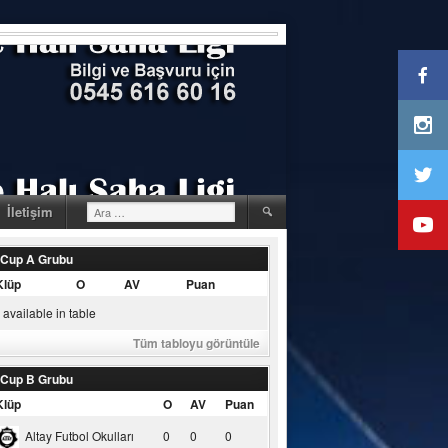
Arama:
İletişim
 Cup A Grubu
Klüp
O
AV
Puan
available in table
Tüm tabloyu görüntüle
 Cup B Grubu
Klüp
O
AV
Puan
Altay Futbol Okulları
0
0
0