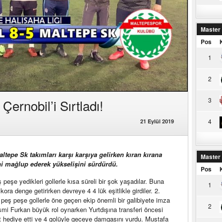
Master
Pos
1
2
3
ernobil’i Sırtladı!
4
21 Eylül 2019
ltepe Sk takımları karşı karşıya gelirken kıran kırana
Master
i mağlup ederek yükselişini sürdürdü.
Pos
eşe yedikleri gollerle kısa süreli bir şok yaşadılar. Buna
1
ra denge getirirken devreye 4 4 lük eşitlikle girdiler. 2.
eş peşe gollerle öne geçen ekip önemli bir galibiyete imza
2
ı ismi Furkan büyük rol oynarken Yurtdışına transferi öncesi
et hediye etti ve 4 golüyle geceye damgasını vurdu. Mustafa