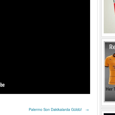
Palermo Son Dakikalarda Güldü!
→