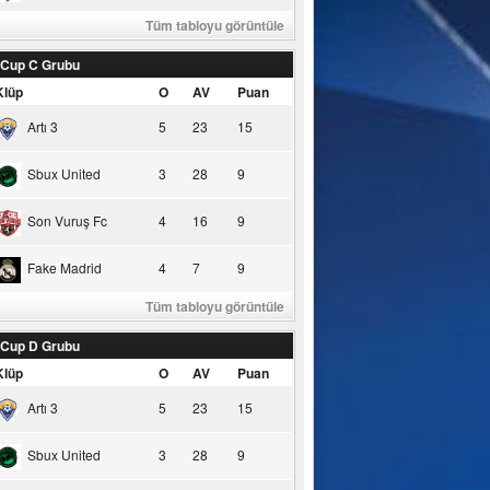
Tüm tabloyu görüntüle
 Cup C Grubu
Klüp
O
AV
Puan
Artı 3
5
23
15
Sbux United
3
28
9
Son Vuruş Fc
4
16
9
Fake Madrid
4
7
9
Tüm tabloyu görüntüle
 Cup D Grubu
Klüp
O
AV
Puan
Artı 3
5
23
15
Sbux United
3
28
9