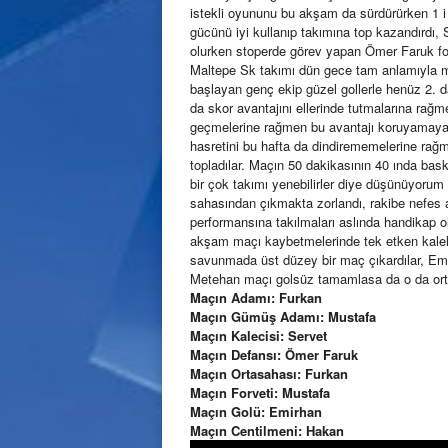
istekli oyununu bu akşam da sürdürürken 1 i j
gücünü iyi kullanıp takımına top kazandırdı, 
olurken stoperde görev yapan Ömer Faruk f
Maltepe Sk takımı dün gece tam anlamıyla mük
başlayan genç ekip güzel gollerle henüz 2. da
da skor avantajını ellerinde tutmalarına rağme
geçmelerine rağmen bu avantajı koruyamayan 
hasretini bu hafta da dindirememelerine rağme
topladılar. Maçın 50 dakikasının 40 ında baskı
bir çok takımı yenebilirler diye düşünüyorum k
sahasından çıkmakta zorlandı, rakibe nefes a
performansına takılmaları aslında handikap o
akşam maçı kaybetmelerinde tek etken kaleleri
savunmada üst düzey bir maç çıkardılar, Emi
Metehan maçı golsüz tamamlasa da o da orta 
Maçın Adamı: Furkan
Maçın Gümüş Adamı: Mustafa
Maçın Kalecisi: Servet
Maçın Defansı: Ömer Faruk
Maçın Ortasahası: Furkan
Maçın Forveti: Mustafa
Maçın Golü: Emirhan
Maçın Centilmeni: Hakan