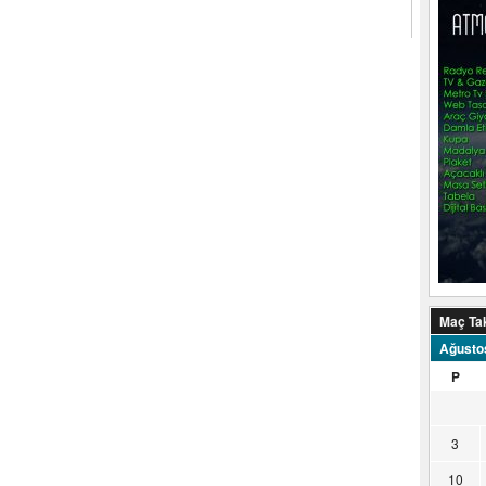
Maç Ta
Ağusto
P
3
10