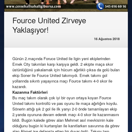
Fource United Zirveye
Yaklaşıyor!
16 Ağustos 2018
Günün 2.maçında Foruce United ile ligin yeni ekiplerinden
Emek City takımları karşı karşıya geldi. 2 ekipte maça skor
üstünlüğünü yakalamak için hücum ağırlıklı çıksa da golü bulan
ekip Soner ile Fource United takımıydı. Emek takımı gol
yollarında sıkıntı yaşayınca maçı Fource takımı 4-0 skor ile
kazandı.
Kazanma Faktörleri
Bu maç takım olarak çok iyi bir oyun ortaya koyan Fource
Unıted takımı kontrollü ve pas oyunu ile maça ağırlığını koydu.
Sönerin attığı şık 2 gol ile ilk yarıyı 2-0 önde tamamlayan ekip
2.yarıda oyununa devam ederek maçı 4-0 skor ile kazanmasını
bildi. Bugün kalede görev alan Mehmet asıl mevkisinin kale
olduğunu bugün ki kurtarışları ile kanıtlarken savunma da görev
alan Ahmet ise defansta etten bir duvar ördü. Takımı tam