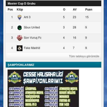
Master Cup D Grubu
Pos
Klüp
O
AV
Puan
1
Artı 3
5
23
15
2
Sbux United
3
28
9
3
Son Vuruş Fc
4
16
9
4
Fake Madrid
4
7
9
Tüm tabloyu görüntüle
ŞAMPİYONLARIMIZ