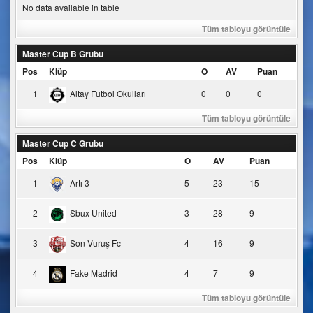
No data available in table
Tüm tabloyu görüntüle
Master Cup B Grubu
Pos
Klüp
O
AV
Puan
1
Altay Futbol Okulları
0
0
0
Tüm tabloyu görüntüle
Master Cup C Grubu
Pos
Klüp
O
AV
Puan
1
Artı 3
5
23
15
2
Sbux United
3
28
9
3
Son Vuruş Fc
4
16
9
4
Fake Madrid
4
7
9
Tüm tabloyu görüntüle