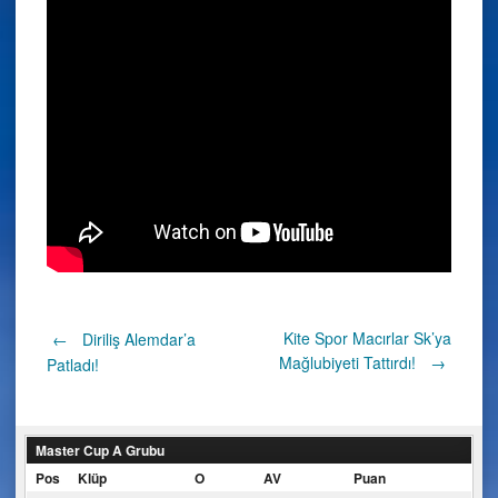
Post
Kite Spor Macırlar Sk’ya
←
Diriliş Alemdar’a
Mağlubiyeti Tattırdı!
→
Patladı!
navigation
Master Cup A Grubu
Pos
Klüp
O
AV
Puan