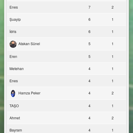
Enes
7
2
Şuayip
6
1
İdris
6
1
Atakan Sünel
5
1
Eren
5
1
Metehan
4
1
Enes
4
1
Hamza Peker
4
2
TAŞO
4
1
Ahmet
4
2
Bayram
4
1