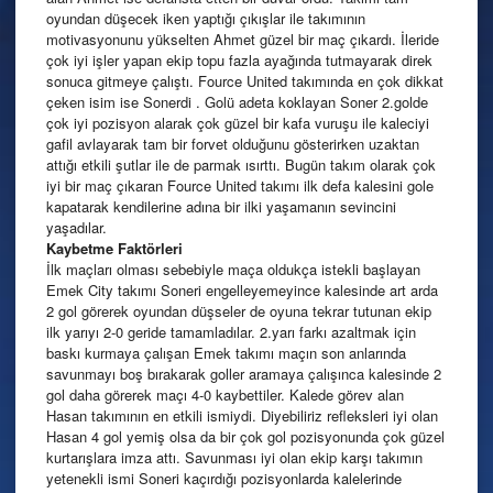
oyundan düşecek iken yaptığı çıkışlar ile takımının
motivasyonunu yükselten Ahmet güzel bir maç çıkardı. İleride
çok iyi işler yapan ekip topu fazla ayağında tutmayarak direk
sonuca gitmeye çalıştı. Fource United takımında en çok dikkat
çeken isim ise Sonerdi . Golü adeta koklayan Soner 2.golde
çok iyi pozisyon alarak çok güzel bir kafa vuruşu ile kaleciyi
gafil avlayarak tam bir forvet olduğunu gösterirken uzaktan
attığı etkili şutlar ile de parmak ısırttı. Bugün takım olarak çok
iyi bir maç çıkaran Fource United takımı ilk defa kalesini gole
kapatarak kendilerine adına bir ilki yaşamanın sevincini
yaşadılar.
Kaybetme Faktörleri
İlk maçları olması sebebiyle maça oldukça istekli başlayan
Emek City takımı Soneri engelleyemeyince kalesinde art arda
2 gol görerek oyundan düşseler de oyuna tekrar tutunan ekip
ilk yarıyı 2-0 geride tamamladılar. 2.yarı farkı azaltmak için
baskı kurmaya çalışan Emek takımı maçın son anlarında
savunmayı boş bırakarak goller aramaya çalışınca kalesinde 2
gol daha görerek maçı 4-0 kaybettiler. Kalede görev alan
Hasan takımının en etkili ismiydi. Diyebiliriz refleksleri iyi olan
Hasan 4 gol yemiş olsa da bir çok gol pozisyonunda çok güzel
kurtarışlara imza attı. Savunması iyi olan ekip karşı takımın
yetenekli ismi Soneri kaçırdığı pozisyonlarda kalelerinde