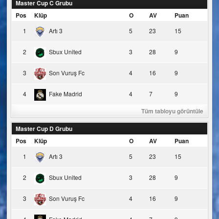
Master Cup C Grubu
Pos
Klüp
O
AV
Puan
1
Artı 3
5
23
15
2
Sbux United
3
28
9
3
Son Vuruş Fc
4
16
9
4
Fake Madrid
4
7
9
Tüm tabloyu görüntüle
Master Cup D Grubu
Pos
Klüp
O
AV
Puan
1
Artı 3
5
23
15
2
Sbux United
3
28
9
3
Son Vuruş Fc
4
16
9