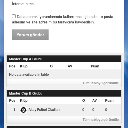
İnternet sitesi
Daha sonraki yorumlarımda kullanılması için adım, e-posta
adresim ve site adresim bu tarayıcıya kaydedilsin.
Master Cup A Grubu
Pos
Klüp
O
AV
Puan
No data available in table
Tüm tabloyu görüntüle
Master Cup B Grubu
Pos
Klüp
O
AV
Puan
1
Altay Futbol Okulları
0
0
0
Tüm tabloyu görüntüle