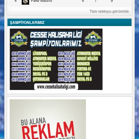
4
Fake Madrid
4
7
9
Tüm tabloyu görüntüle
ŞAMPİYONLARIMIZ