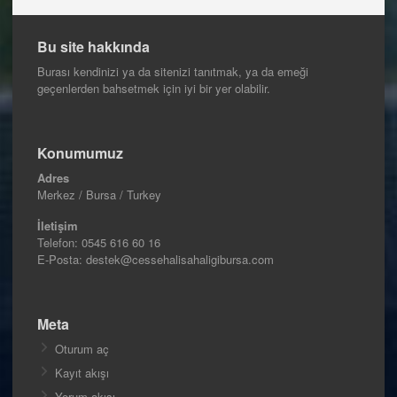
Bu site hakkında
Burası kendinizi ya da sitenizi tanıtmak, ya da emeği
geçenlerden bahsetmek için iyi bir yer olabilir.
Konumumuz
Adres
Merkez / Bursa / Turkey
İletişim
Telefon:
0545 616 60 16
E-Posta: destek@cessehalisahaligibursa.com
Meta
Oturum aç
Kayıt akışı
Yorum akışı