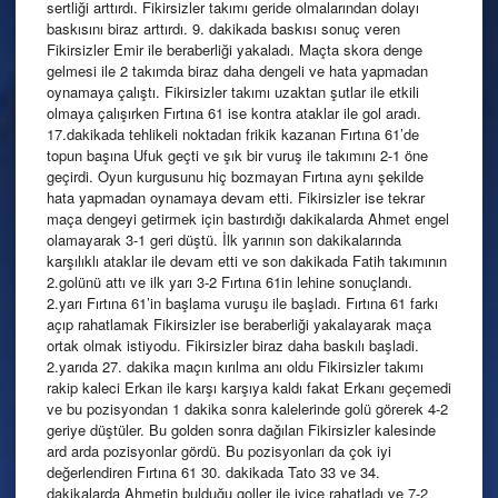
sertliği arttırdı. Fikirsizler takımı geride olmalarından dolayı
baskısını biraz arttırdı. 9. dakikada baskısı sonuç veren
Fikirsizler Emir ile beraberliği yakaladı. Maçta skora denge
gelmesi ile 2 takımda biraz daha dengeli ve hata yapmadan
oynamaya çalıştı. Fikirsizler takımı uzaktan şutlar ile etkili
olmaya çalışırken Fırtına 61 ise kontra ataklar ile gol aradı.
17.dakikada tehlikeli noktadan frikik kazanan Fırtına 61’de
topun başına Ufuk geçti ve şık bir vuruş ile takımını 2-1 öne
geçirdi. Oyun kurgusunu hiç bozmayan Fırtına aynı şekilde
hata yapmadan oynamaya devam etti. Fikirsizler ise tekrar
maça dengeyi getirmek için bastırdığı dakikalarda Ahmet engel
olamayarak 3-1 geri düştü. İlk yarının son dakikalarında
karşılıklı ataklar ile devam etti ve son dakikada Fatih takımının
2.golünü attı ve ilk yarı 3-2 Fırtına 61in lehine sonuçlandı.
2.yarı Fırtına 61’in başlama vuruşu ile başladı. Fırtına 61 farkı
açıp rahatlamak Fikirsizler ise beraberliği yakalayarak maça
ortak olmak istiyodu. Fikirsizler biraz daha baskılı başladi.
2.yarıda 27. dakika maçın kırılma anı oldu Fikirsizler takımı
rakip kaleci Erkan ile karşı karşıya kaldı fakat Erkanı geçemedi
ve bu pozisyondan 1 dakika sonra kalelerinde golü görerek 4-2
geriye düştüler. Bu golden sonra dağılan Fikirsizler kalesinde
ard arda pozisyonlar gördü. Bu pozisyonları da çok iyi
değerlendiren Fırtına 61 30. dakikada Tato 33 ve 34.
dakikalarda Ahmetin bulduğu goller ile iyice rahatladı ve 7-2