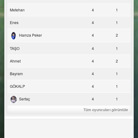
Metehan
4
1
Enes
4
1
Hamza Peker
4
2
TAŞO
4
1
Ahmet
4
2
Bayram
4
1
GÖKALP
4
1
Sertaç
4
1
Tüm oyuncuları görüntüle