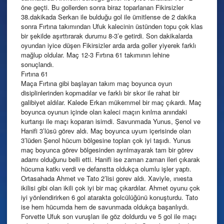
öne geçti. Bu gollerden sonra biraz toparlanan Fikirsizler
38.dakikada Serkan ile bulduğu gol ile ümitlense de 2 dakika
sonra Fırtına takımından Ufuk kalecinin üstünden topu çok klas
bir şekilde aşırttırarak durumu 8-3’e getirdi. Son dakikalarda
oyundan iyice düşen Fikirsizler arda arda goller yiyerek farklı
mağlup oldular. Maç 12-3 Fırtına 61 takımının lehine
sonuçlandı.
Fırtına 61
Maça Fırtına gibi başlayan takım maç boyunca oyun
disiplinlerinden kopmadılar ve farklı bir skor ile rahat bir
galibiyet aldılar. Kalede Erkan mükemmel bir maç çıkardı. Maç
boyunca oyunun içinde olan kaleci maçın kırılma anındaki
kurtarışı ile maçı koparan isimdi. Savunmada Yunus, Şenol ve
Hanifi 3’lüsü görev aldı. Maç boyunca uyum içerisinde olan
3’lüden Şenol hücum bölgesine topları çok iyi taşıdı. Yunus
maç boyunca görev bölgesinden ayrılmayarak tam bir görev
adamı olduğunu belli etti. Hanifi ise zaman zaman ileri çıkarak
hücuma katkı verdi ve defanstta oldukça olumlu işler yaptı.
Ortasahada Ahmet ve Tato 2’lisi gorev aldı. Xaviyle, ınıesta
ikilisi gibi olan ikili çok iyi bir maç çıkardılar. Ahmet oyunu çok
iyi yönlendirirken 6 gol atarakta golcülüğünü konuşturdu. Tato
ise hem hücumda hem de savunmada oldukça başarılıydı.
Forvette Ufuk son vuruşları ile göz doldurdu ve 5 gol ile maçı