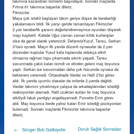
takımına kazandıran isimlerin başındaydı. Sonraki maçlarda
Fırtına 61 takımına başarılar dileriz.
Fikirsizler
Maça çok istekli başlayan takım geriye düşse de beraberliği
yakalamasını bildi. İlk yarıyı geride tamamlayan Fikirsizler
2.yarı beraberlik şansını değerlendiremeyince oyundan düşerek
maçı kaybetti. Kalede Uğur zaman zaman kritik kurtarışları
olsa da genel olarak yetersizdi. DefanstaYuzuf, Tansu, Serkan
3’lüsü oynadı. Maçın ilk yarıda düzenli oynasalar da 2.yarı
düzenden koptular Yusuf kafa toplarında oldukça etkili
olmasına rağmen topu çıkarmada sıkıntı yaşadı. Tansu
savunmada çakılı kalan isimdi ve elinden geleni maç boyunca
yaptı. Serkan ise savunmadan daha çok hücumda oynasa da
bekleneni veremedi. Ortasahada Vardar ve Halil 2’lisi görev
aldı. İlk yarıda uyumlu olasalar da onlarda 2.yarıda dağıldı.
Vardar takımını yönetmeye çalışsa da arkadaşlarından istediği
reaksiyonları alamadı. Halil uzaktan autları ile maç boyunca
etkiliydi fakat yenilgiyi engelleyemedi. Forvette Emir görev
aldı. Maç boyunca ilerde yalnız kalan Emir istediği pozisyonları
bulamadı. Sonraki maçlarda Fikirsizler takımına başarılar
dileriz.
Post
Doruk Sağlık Sonradan
←
Sünger Bob Galibiyetle