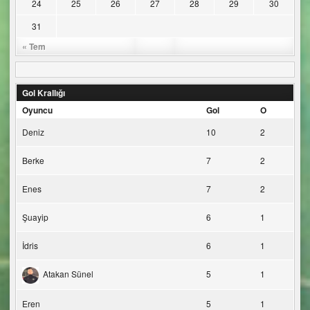
24
25
26
27
28
29
30
31
« Tem
Gol Krallığı
Oyuncu
Gol
O
Deniz
10
2
Berke
7
2
Enes
7
2
Şuayip
6
1
İdris
6
1
Atakan Sünel
5
1
Eren
5
1