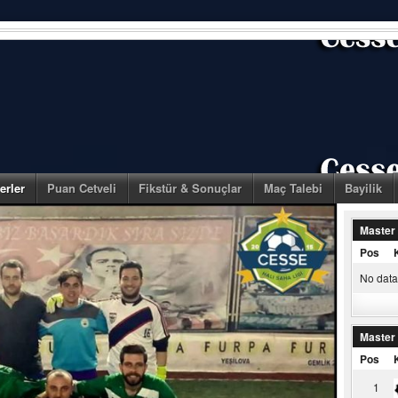
erler
Puan Cetveli
Fikstür & Sonuçlar
Maç Talebi
Bayilik
Master
Pos
No data 
Master
Pos
1