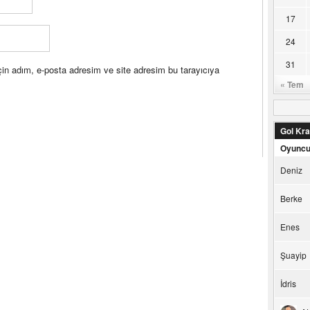
17
24
31
in adım, e-posta adresim ve site adresim bu tarayıcıya
« Tem
Gol Kral
Oyunc
Deniz
Berke
Enes
Şuayip
İdris