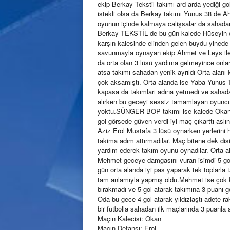
ekip Berkay Tekstil takımı ard arda yediği go
istekli olsa da Berkay takımı Yunus 38 de Ahm
oyunun içinde kalmaya calişsalar da sahadan
Berkay TEKSTİL de bu gün kalede Hüseyin o
karşın kalesinde elinden gelen buydu yinede 
savunmayla oynayan ekip Ahmet ve Leys ile b
da orta olan 3 lüsü yardıma gelmeyince onla
atsa takımı sahadan yenik ayrıldı Orta alanı
çok aksamıştı. Orta alanda ise Yaba Yunus 
kapasa da takımları adına yetmedi ve sahadan
alırken bu geceyi sessiz tamamlayan oyunc
yoktu.SÜNGER BOP takımı ise kalede Okan il
gol görsede güven verdi iyi maç çıkarttı asl
Aziz Erol Mustafa 3 lüsü oynarken yerlerini
takima adım attırmadılar. Maç bitene dek di
yardım ederek takım oyunu oynadılar. Orta
Mehmet geceye damgasını vuran isimdi 5 gol
gün orta alanda iyi pas yaparak tek toplarla t
tam anlamıyla yapmış oldu.Mehmet ise çok
bırakmadı ve 5 gol atarak takımına 3 puanı g
Oda bu gece 4 gol atarak yıldızlaştı adete
bir futbolla sahadan ilk maçlarında 3 puanla ay
Maçın Kalecisi: Okan
Maçın Defansı: Erol