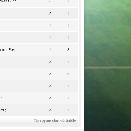
akan Sünel
5
1
5
1
n
4
1
4
1
amza Peker
4
2
4
1
4
2
4
1
P
4
1
rtaç
4
1
Tüm oyuncuları görüntüle