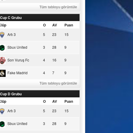
Tüm tabloyu görüntüle
 Cup C Grubu
Klüp
O
AV
Puan
Artı 3
5
23
15
Sbux United
3
28
9
Son Vuruş Fc
4
16
9
Fake Madrid
4
7
9
Tüm tabloyu görüntüle
 Cup D Grubu
Klüp
O
AV
Puan
Artı 3
5
23
15
Sbux United
3
28
9