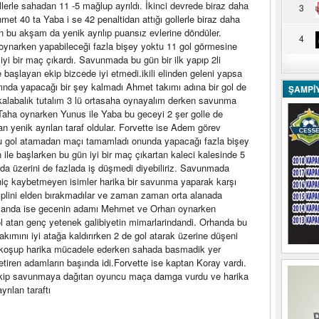
llerle sahadan 11 -5 mağlup ayrıldı. İkinci devrede biraz daha
3
et 40 ta Yaba i se 42 penaltidan attığı gollerle biraz daha
 bu akşam da yenik ayrılıp puansız evlerine döndüler.
4
ynarken yapabileceği fazla bişey yoktu 11 gol görmesine
iyi bir maç çıkardı. Savunmada bu gün bir ilk yapıp 2li
aşlayan ekip bizcede iyi etmedi.ikili elinden geleni yapsa
rında yapacağı bir şey kalmadı Ahmet takımı adına bir gol de
ŞAMPİ
 kalabalık tutalım 3 lü ortasaha oynayalım derken savunma
Taha oynarken Yunus ile Yaba bu geceyi 2 şer golle de
 yenik ayrılan taraf oldular. Forvette ise Adem görev
u gol atamadan maçı tamamladı onunda yapacağı fazla bişey
e başlarken bu gün iyi bir maç çıkartan kaleci kalesinde 5
ında üzerini de fazlada iş düşmedi diyebiliriz. Savunmada
 hiç kaybetmeyen isimler harika bir savunma yaparak karşı
siplini elden bırakmadılar ve zaman zaman orta alanada
 alanda ise gecenin adamı Mehmet ve Orhan oynarken
 atan genç yetenek galibiyetin mimarlarindandi. Orhanda bu
akımını iyi atağa kaldırırken 2 de gol atarak üzerine düşeni
 koşup harika mücadele ederken sahada basmadik yer
etiren adamların başında idi.Forvette ise kaptan Koray vardı.
 rakip savunmaya dağıtan oyuncu maça damga vurdu ve harika
rılan taraftı