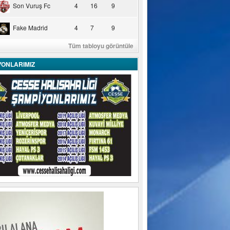
Son Vuruş Fc
4
16
9
Fake Madrid
4
7
9
Tüm tabloyu görüntüle
YONLARIMIZ