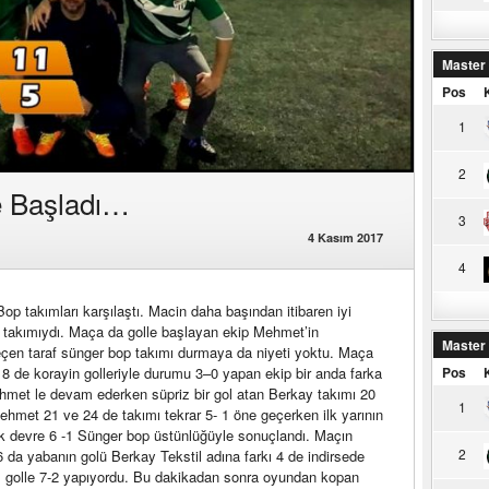
Master
Pos
1
2
e Başladı…
3
4 Kasım 2017
4
p takımları karşılaştı. Macin daha başından itibaren iyi
 takımıydı. Maça da golle başlayan ekip Mehmet’in
Master
eçen taraf sünger bop takımı durmaya da niyeti yoktu. Maça
8 de korayin golleriyle durumu 3–0 yapan ekip bir anda farka
Pos
mehmet le devam ederken süpriz bir gol atan Berkay takımı 20
1
mehmet 21 ve 24 de takımı tekrar 5- 1 öne geçerken ilk yarının
ilk devre 6 -1 Sünger bop üstünlüğüyle sonuçlandı. Maçın
2
26 da yabanın golü Berkay Tekstil adına farkı 4 de indirsede
ı golle 7-2 yapıyordu. Bu dakikadan sonra oyundan kopan