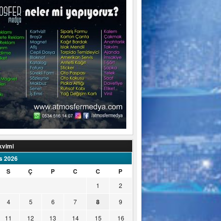
kvimi
s 2026
S
Ç
P
C
C
P
1
2
4
5
6
7
8
9
11
12
13
14
15
16