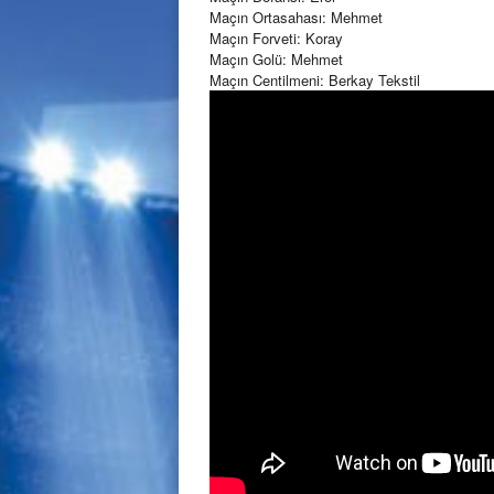
Maçın Ortasahası: Mehmet
Maçın Forveti: Koray
Maçın Golü: Mehmet
Maçın Centilmeni: Berkay Tekstil