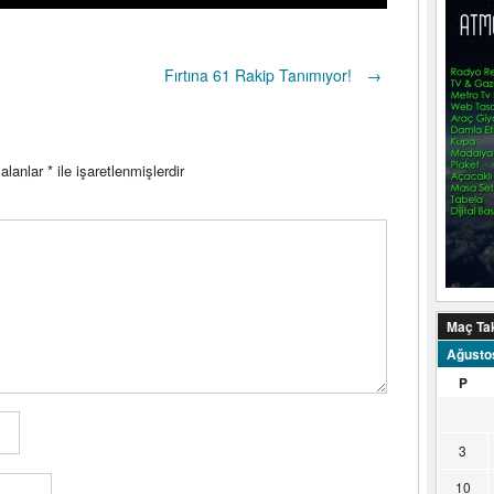
Fırtına 61 Rakip Tanımıyor!
→
 alanlar
*
ile işaretlenmişlerdir
Maç Ta
Ağusto
P
3
10