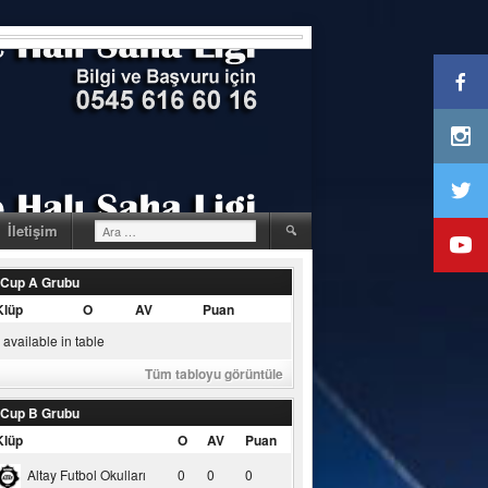
Arama:
İletişim
 Cup A Grubu
Klüp
O
AV
Puan
available in table
Tüm tabloyu görüntüle
 Cup B Grubu
Klüp
O
AV
Puan
Altay Futbol Okulları
0
0
0