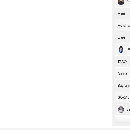
At
Eren
Meteha
Enes
H
TAŞO
Ahmet
Bayram
GÖKAL
Se