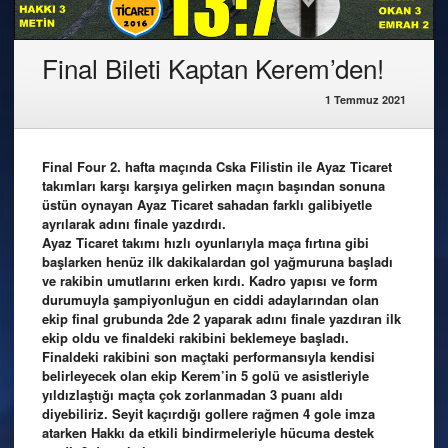
Final Bileti Kaptan Kerem’den!
1 Temmuz 2021
Final Four 2. hafta maçında Cska Filistin ile Ayaz Ticaret
takımları karşı karşıya gelirken maçın başından sonuna
üstün oynayan Ayaz Ticaret sahadan farklı galibiyetle
ayrılarak adını finale yazdırdı.
Ayaz Ticaret takımı hızlı oyunlarıyla maça fırtına gibi
başlarken henüz ilk dakikalardan gol yağmuruna başladı
ve rakibin umutlarını erken kırdı. Kadro yapısı ve form
durumuyla şampiyonluğun en ciddi adaylarından olan
ekip final grubunda 2de 2 yaparak adını finale yazdıran ilk
ekip oldu ve finaldeki rakibini beklemeye başladı.
Finaldeki rakibini son maçtaki performansıyla kendisi
belirleyecek olan ekip Kerem’in 5 golü ve asistleriyle
yıldızlaştığı maçta çok zorlanmadan 3 puanı aldı
diyebiliriz. Seyit kaçırdığı gollere rağmen 4 gole imza
atarken Hakkı da etkili bindirmeleriyle hücuma destek