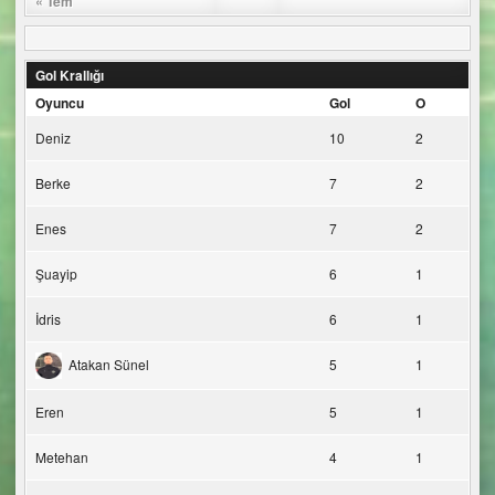
« Tem
Gol Krallığı
Oyuncu
Gol
O
Deniz
10
2
Berke
7
2
Enes
7
2
Şuayip
6
1
İdris
6
1
Atakan Sünel
5
1
Eren
5
1
Metehan
4
1