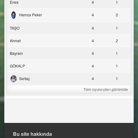
Enes
4
1
Hamza Peker
4
2
TAŞO
4
1
Ahmet
4
2
Bayram
4
1
GÖKALP
4
1
Sertaç
4
1
Tüm oyuncuları görüntüle
Bu site hakkında