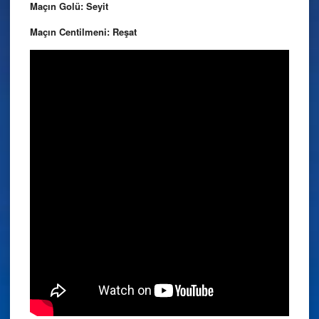
Maçın Golü: Seyit
Maçın Centilmeni: Reşat