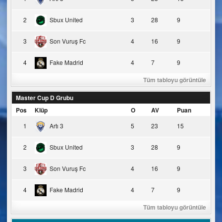
2
Sbux United
3
28
9
3
Son Vuruş Fc
4
16
9
4
Fake Madrid
4
7
9
Tüm tabloyu görüntüle
Master Cup D Grubu
Pos
Klüp
O
AV
Puan
1
Artı 3
5
23
15
2
Sbux United
3
28
9
3
Son Vuruş Fc
4
16
9
4
Fake Madrid
4
7
9
Tüm tabloyu görüntüle