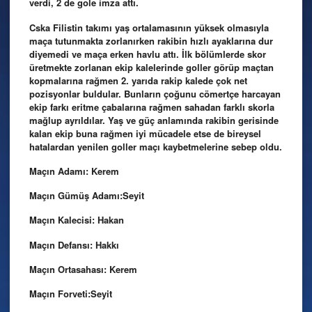
verdi, 2 de gole imza attı.
Cska Filistin takımı yaş ortalamasının yüksek olmasıyla
maça tutunmakta zorlanırken rakibin hızlı ayaklarına dur
diyemedi ve maça erken havlu attı. İlk bölümlerde skor
üretmekte zorlanan ekip kalelerinde goller görüp maçtan
kopmalarına rağmen 2. yarıda rakip kalede çok net
pozisyonlar buldular. Bunların çoğunu cömertçe harcayan
ekip farkı eritme çabalarına rağmen sahadan farklı skorla
mağlup ayrıldılar. Yaş ve güç anlamında rakibin gerisinde
kalan ekip buna rağmen iyi mücadele etse de bireysel
hatalardan yenilen goller maçı kaybetmelerine sebep oldu.
Maçın Adamı: Kerem
Maçın Gümüş Adamı:Seyit
Maçın Kalecisi: Hakan
Maçın Defansı: Hakkı
Maçın Ortasahası: Kerem
Maçın Forveti:Seyit