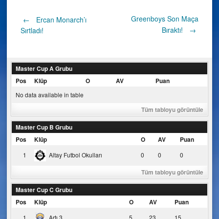
Post
Greenboys Son Maça
←
Ercan Monarch’ı
Bıraktı!
→
Sırtladı!
navigation
Master Cup A Grubu
Pos
Klüp
O
AV
Puan
No data available in table
Tüm tabloyu görüntüle
Master Cup B Grubu
Pos
Klüp
O
AV
Puan
1
Altay Futbol Okulları
0
0
0
Tüm tabloyu görüntüle
Master Cup C Grubu
Pos
Klüp
O
AV
Puan
1
Artı 3
5
23
15