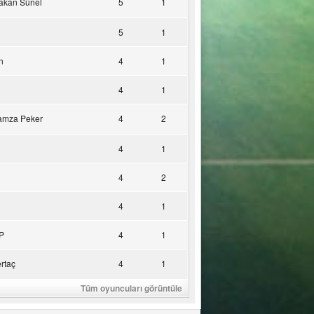
akan Sünel
5
1
5
1
n
4
1
4
1
amza Peker
4
2
4
1
4
2
4
1
P
4
1
rtaç
4
1
Tüm oyuncuları görüntüle