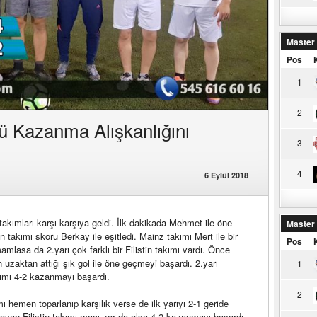
Master
Pos
1
2
ü Kazanma Alışkanlığını
3
4
6 Eylül 2018
takımları karşı karşıya geldi. İlk dakikada Mehmet ile öne
Master
 takımı skoru Berkay ile eşitledi. Mainz takımı Mert ile bir
Pos
mlasa da 2.yarı çok farklı bir Filistin takımı vardı. Önce
n uzaktan attığı şık gol ile öne geçmeyi başardı. 2.yarı
1
kımı 4-2 kazanmayı başardı.
2
ı hemen toparlanıp karşılık verse de ilk yarıyı 2-1 geride
koyan Filistin takımı maçı zor da olsa 4-2 kazanmayı başardı.