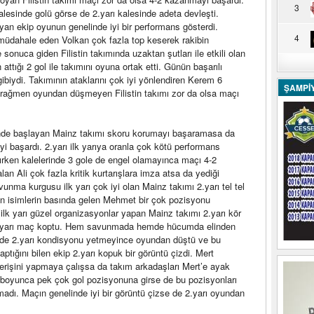
3
sinde golü görse de 2.yarı kalesinde adeta devleşti.
 ekip oyunun genelinde iyi bir performans gösterdi.
4
müdahale eden Volkan çok fazla top keserek rakibin
le sonuca giden Filistin takımında uzaktan şutları ile etkili olan
ttığı 2 gol ile takımını oyuna ortak etti. Günün başarılı
biydi. Takımının ataklarını çok iyi yönlendiren Kerem 6
ŞAMPİ
e rağmen oyundan düşmeyen Filistin takımı zor da olsa maçı
önde başlayan Mainz takımı skoru korumayı başaramasa da
rmeyi başardı. 2.yarı ilk yarıya oranla çok kötü performans
lırken kalelerinde 3 gole de engel olamayınca maçı 4-2
n Ali çok fazla kritik kurtarışlara imza atsa da yediği
vunma kurgusu ilk yarı çok iyi olan Mainz takımı 2.yarı tel tel
n isimlerin basında gelen Mehmet bir çok pozisyonu
 ilk yarı güzel organizasyonlar yapan Mainz takımı 2.yarı kör
2.yarı maç koptu. Hem savunmada hemde hücumda elinden
e de 2.yarı kondisyonu yetmeyince oyundan düştü ve bu
yaptığını bilen ekip 2.yarı kopuk bir görüntü çizdi. Mert
erişini yapmaya çalışsa da takım arkadaşları Mert’e ayak
boyunca pek çok gol pozisyonuna girse de bu pozisyonları
adı. Maçın genelinde iyi bir görüntü çizse de 2.yarı oyundan