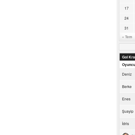
17
24
31
« Tem
Gol Kral
Oyunc
Deniz
Berke
Enes
Şuayip
İdris