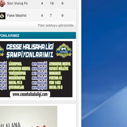
Son Vuruş Fc
4
16
9
Fake Madrid
4
7
9
Tüm tabloyu görüntüle
YONLARIMIZ