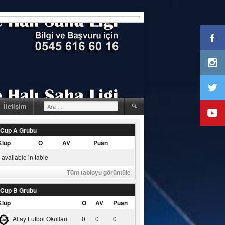
Arama:
İletişim
 Cup A Grubu
Klüp
O
AV
Puan
available in table
Tüm tabloyu görüntüle
 Cup B Grubu
Klüp
O
AV
Puan
Altay Futbol Okulları
0
0
0