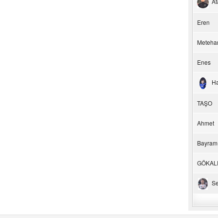
At
Eren
Meteha
Enes
H
TAŞO
Ahmet
Bayram
GÖKAL
Se