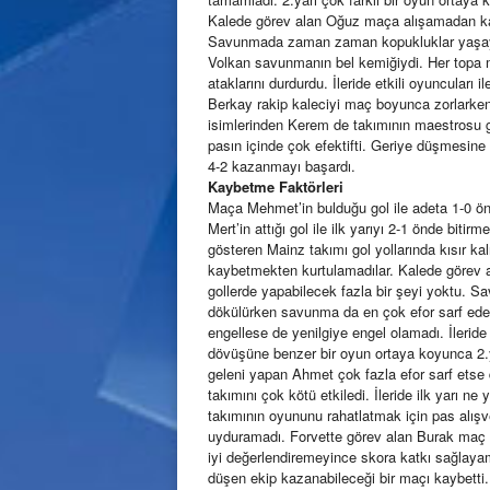
Kalede görev alan Oğuz maça alışamadan kale
Savunmada zaman zaman kopukluklar yaşayan
Volkan savunmanın bel kemiğiydi. Her topa 
ataklarını durdurdu. İleride etkili oyuncuları i
Berkay rakip kaleciyi maç boyunca zorlarken a
isimlerinden Kerem de takımının maestrosu gi
pasın içinde çok efektifti. Geriye düşmesin
4-2 kazanmayı başardı.
Kaybetme Faktörleri
Maça Mehmet’in bulduğu gol ile adeta 1-0 
Mert’in attığı gol ile ilk yarıyı 2-1 önde biti
gösteren Mainz takımı gol yollarında kısır ka
kaybetmekten kurtulamadılar. Kalede görev ala
gollerde yapabilecek fazla bir şeyi yoktu. Sa
dökülürken savunma da en çok efor sarf ede
engellese de yenilgiye engel olamadı. İleride
dövüşüne benzer bir oyun ortaya koyunca 
geleni yapan Ahmet çok fazla efor sarf ets
takımını çok kötü etkiledi. İleride ilk yarı ne 
takımının oyununu rahatlatmak için pas alışv
uyduramadı. Forvette görev alan Burak maç 
iyi değerlendiremeyince skora katkı sağlayam
düşen ekip kazanabileceği bir maçı kaybetti.