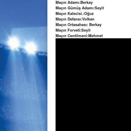
Maçın Adamı:Berkay
Maçın Gümüş Adamı:Seyit
Maçın Kalecisi.:Oğuz
Maçın Defansı:Volkan
Maçın Ortasahası: Berkay
Maçın Forveti:Seyit
Maçın Centilmeni:Mehmet