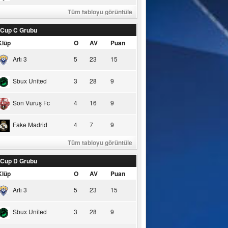
Tüm tabloyu görüntüle
 Cup C Grubu
Klüp
O
AV
Puan
Artı 3
5
23
15
Sbux United
3
28
9
Son Vuruş Fc
4
16
9
Fake Madrid
4
7
9
Tüm tabloyu görüntüle
 Cup D Grubu
Klüp
O
AV
Puan
Artı 3
5
23
15
Sbux United
3
28
9