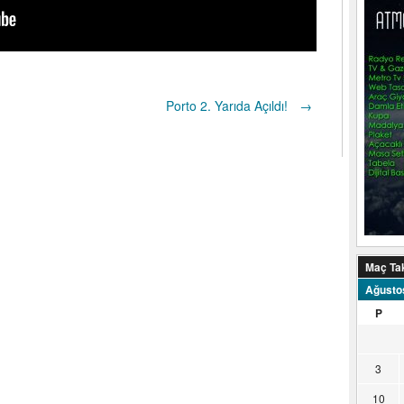
Porto 2. Yarıda Açıldı!
→
Maç Ta
Ağusto
P
3
10