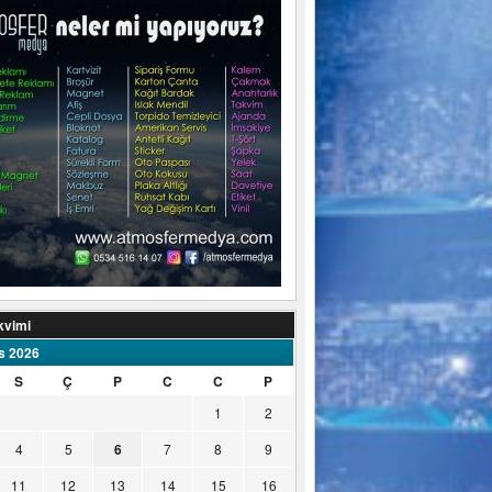
kvimi
s 2026
S
Ç
P
C
C
P
1
2
4
5
6
7
8
9
11
12
13
14
15
16