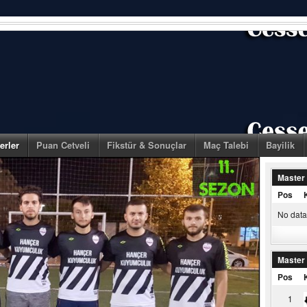
erler
Puan Cetveli
Fikstür & Sonuçlar
Maç Talebi
Bayilik
Master
Pos
No data 
Master
Pos
1