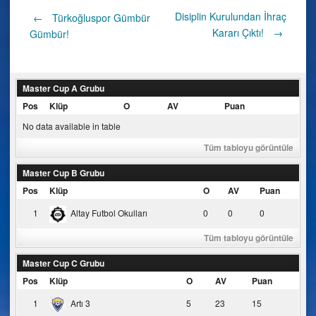
Post
Disiplin Kurulundan İhraç
←
Türkoğluspor Gümbür
Kararı Çıktı!
→
Gümbür!
navigation
Master Cup A Grubu
Pos
Klüp
O
AV
Puan
No data available in table
Tüm tabloyu görüntüle
Master Cup B Grubu
Pos
Klüp
O
AV
Puan
1
Altay Futbol Okulları
0
0
0
Tüm tabloyu görüntüle
Master Cup C Grubu
Pos
Klüp
O
AV
Puan
1
Artı 3
5
23
15