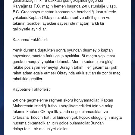
geldiler.Maçın ilk 15 dakkası çok çekişmeli geçerken
Karyağmaz F.C. maçın hemen başında 2-0 üstünlüğe ulaştı.
F.C. Greenboys maçtan kopmadı ve beraberliği kısa sürede
yakaladı.Kaptan Oktayın uzaktan sert ve etkili şutları ve
takımın tecrübeli ayakları sayesinde maçtan farklı bir
galibiyetle ayrıldılar.
Kazanma Faktörleri:
Yenik duruma düştükten sonra oyundan düşmeyip kaptanı
sayesinde maçtan farklı galip ayrıldılar. Bi maçta yapılması
gereken herşeyi yaptılar defansta Mertin kademelere girişi
rakibe pozisyon vermeyişi Burağın takımı ileri çıkarması çok
rahat adam egale etmesi Oktayında etkili şutları ile zor bi maçı
rahatlıkla geçtiler.
Kaybetme Faktörleri :
2-0 öne geçmelerine rağmen skoru koruyamadılar. Kaptan
Muharremin istediği futbolu sergiliyemedikleri için ve rakip
takımın kaptanı Oktaya ilk yarıda engel olamadıkları ve
Ortasaha hücüm hattı birbirinden çok kopuk olduğu için maçta
hücuma çıkamadıkları için golde bulamadılar.Bundan
dolayı farklı bir malubiyet aldılar..