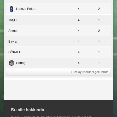
Hamza Peker
4
2
TAŞO
4
1
Ahmet
4
2
Bayram
4
1
GÖKALP
4
1
Sertaç
4
1
Tüm oyuncuları görüntüle
Bu site hakkında
Burası kendinizi ya da sitenizi tanıtmak, ya da emeği