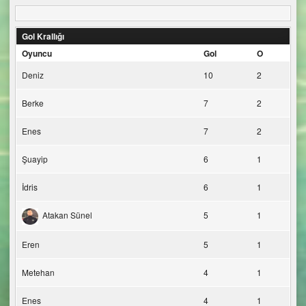
Gol Krallığı
Oyuncu
Gol
O
Deniz
10
2
Berke
7
2
Enes
7
2
Şuayip
6
1
İdris
6
1
Atakan Sünel
5
1
Eren
5
1
Metehan
4
1
Enes
4
1