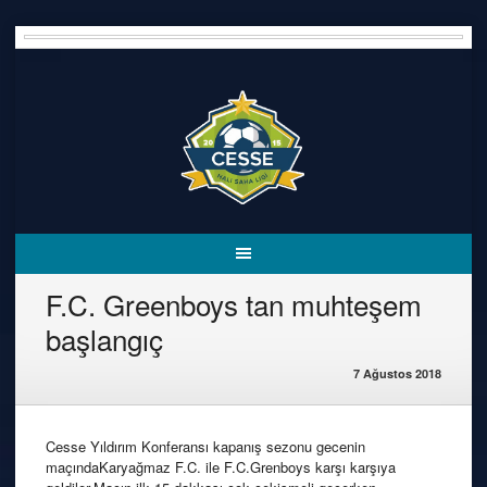
Skip
to
content
F.C. Greenboys tan muhteşem
başlangıç
7 Ağustos 2018
Cesse Yıldırım Konferansı kapanış sezonu gecenin
maçındaKaryağmaz F.C. ile F.C.Grenboys karşı karşıya