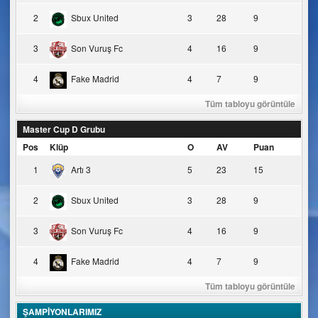
2
Sbux United
3
28
9
3
Son Vuruş Fc
4
16
9
4
Fake Madrid
4
7
9
Tüm tabloyu görüntüle
Master Cup D Grubu
Pos
Klüp
O
AV
Puan
1
Artı 3
5
23
15
2
Sbux United
3
28
9
3
Son Vuruş Fc
4
16
9
4
Fake Madrid
4
7
9
Tüm tabloyu görüntüle
ŞAMPİYONLARIMIZ