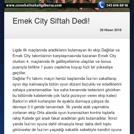
Emek City Siftah Dedi!
26 Nisan 2018
Ligde ilk maçlarında aradıklarını bulamayan iki ekip Dağlılar ve
Emek City takımlarının karşılaşmasında kazanan Emek City
olurken 4. maçlarında ilk galibiyetlerine ulaştılar ve bonus
puanıyla birlikte 7 puanı ceplerine koyup hızlı bir yükselişe
geçtiler.
Dağlılar Fc takımı maçın henüz başlarında İsa’nın sakatlanıp
oyun dışı kalmasıyla bütün oyun düzeni bozuldu ve istediklerini
sahaya yansıtamadılar. İsa saha kenarında tedavisini görürken
bu bölümde kalelerinde çok fazla pozisyon veren ekip kaleci
Barkın’ın etkili kurtarışları ile ayakta durmaya çalışsa da
devreye 3 0 geride tamamladı. İlk yarıda atak yapmakta
zorlanan ekip Orta alanda oyun kuramazken kontra toplarla
rakip Kalede gol aradı fakat aradıkları golü bulamadılar. İkinci
yarıda İsa’nın oyuna dahil olmasıyla biraz daha derli toplu
görünseler de İsa’nın yaşadığı sakatlık sebebiyle kendini oyuna