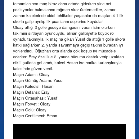
tamamlanınca maç biraz daha ortada giderken yine net
pozisyonlar bulmalarına rağmen skor üretemediler, zaman
zaman kalelerinde ciddi tehlikeler yaşasalar da maçtan 4 1 lik
skorla galip ayrılıp ilk puanlarını ceplerine koydular.
Olcay attığı 3 golle geceye damgasını vuran isim olurken
takımını sırtlayan oyuncuydu, alınan galibiyette büyük rol
oynadı, takımıyla ilk maçına çıkan Yusuf da attığı 1 golle skora
katkı sağlarken 2. yarıda savunmaya geçip takımı buradan iyi
yönlendirdi. Oğuzhan orta alanda çok koşup iyi mücadele
ederken Eray özellikle 2. yarıda hücuma destek verip uzaktan
etkili şutlarla gol aradı, kaleci Hasan ise harika kurtarışlarıyla
kalesinde güven verdi.
Maçın Adamı: Olcay
Maçın Gümüş Adamı: Yusuf
Maçın Kalecisi: Hasan
Maçın Defansı: Eray
Maçın Ortasahası: Yusuf
Maçın Forveti: Olcay
Maçın Golü: Olcay
Maçın Centilmeni: Erhan