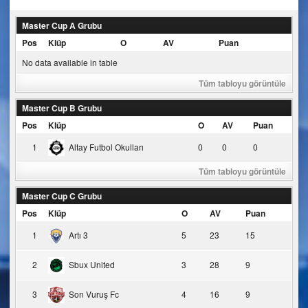
navigation
Master Cup A Grubu
Pos
Klüp
O
AV
Puan
No data available in table
Tüm tabloyu görüntüle
Master Cup B Grubu
Pos
Klüp
O
AV
Puan
1
Altay Futbol Okulları
0
0
0
Tüm tabloyu görüntüle
Master Cup C Grubu
Pos
Klüp
O
AV
Puan
1
Artı 3
5
23
15
2
Sbux United
3
28
9
3
Son Vuruş Fc
4
16
9