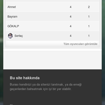
Ahmet
4
2
Bayram
4
1
GÖKALP
4
1
Sertaç
4
1
Tüm oyuncuları görüntüle
Bu site hakkında
Burası kendinizi ya da sitenizi tanıtmak, ya da emeği
geçenlerden bahsetmek için iyi bir yer olabilir.