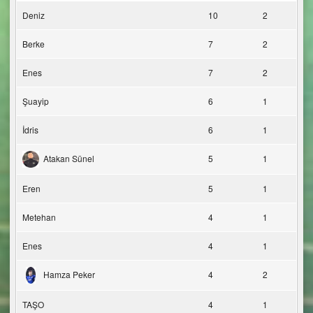
Deniz
10
2
Berke
7
2
Enes
7
2
Şuayip
6
1
İdris
6
1
Atakan Sünel
5
1
Eren
5
1
Metehan
4
1
Enes
4
1
Hamza Peker
4
2
TAŞO
4
1