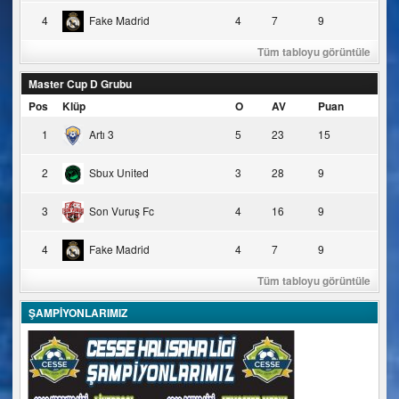
4
Fake Madrid
4
7
9
Tüm tabloyu görüntüle
Master Cup D Grubu
Pos
Klüp
O
AV
Puan
1
Artı 3
5
23
15
2
Sbux United
3
28
9
3
Son Vuruş Fc
4
16
9
4
Fake Madrid
4
7
9
Tüm tabloyu görüntüle
ŞAMPİYONLARIMIZ