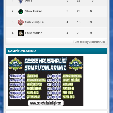
1
Artı 3
5
23
15
2
Sbux United
3
28
9
3
Son Vuruş Fc
4
16
9
4
Fake Madrid
4
7
9
Tüm tabloyu görüntüle
ŞAMPİYONLARIMIZ