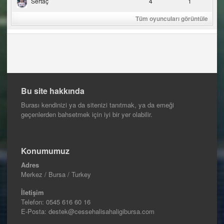
Sertaç
4
1
Tüm oyuncuları görüntüle
Bu site hakkında
Burası kendinizi ya da sitenizi tanıtmak, ya da emeği
geçenlerden bahsetmek için iyi bir yer olabilir.
Konumumuz
Adres
Merkez / Bursa / Turkey
İletişim
Telefon:
0545 616 60 16
E-Posta: destek@cessehalisahaligibursa.com