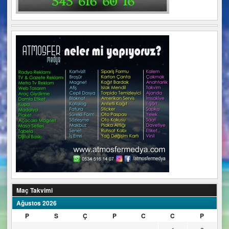
Maç Takvimi
Ağustos 2026
P
S
Ç
P
C
C
P