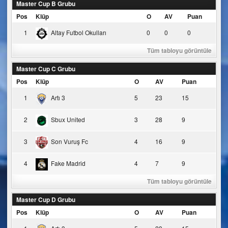
Master Cup B Grubu
Pos
Klüp
O
AV
Puan
1
Altay Futbol Okulları
0
0
0
Tüm tabloyu görüntüle
Master Cup C Grubu
Pos
Klüp
O
AV
Puan
1
Artı 3
5
23
15
2
Sbux United
3
28
9
3
Son Vuruş Fc
4
16
9
4
Fake Madrid
4
7
9
Tüm tabloyu görüntüle
Master Cup D Grubu
Pos
Klüp
O
AV
Puan