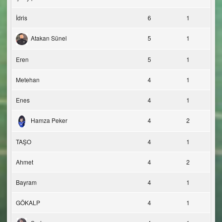
İdris
6
1
Atakan Sünel
5
1
Eren
5
1
Metehan
4
1
Enes
4
1
Hamza Peker
4
2
TAŞO
4
1
Ahmet
4
2
Bayram
4
1
GÖKALP
4
1