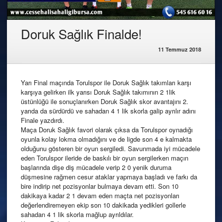
Doruk Sağlık Finalde!
11 Temmuz 2018
Yarı Final maçında Torulspor ile Doruk Sağlık takımları karşı
karşıya gelirken ilk yarısı Doruk Sağlık takımının 2 1lik
üstünlüğü ile sonuçlanırken Doruk Sağlık skor avantajını 2.
yarıda da sürdürdü ve sahadan 4 1 lik skorla galip ayrılır adını
Finale yazdırdı.
Maça Doruk Sağlık favori olarak çıksa da Torulspor oynadığı
oyunla kolay lokma olmadığını ve de ligde son 4 e kalmakta
olduğunu gösteren bir oyun sergiledi. Savunmada iyi mücadele
eden Torulspor ileride de baskılı bir oyun sergilerken maçın
başlarında dişe diş mücadele verip 2 0 yenik duruma
düşmesine rağmen cesur ataklar yapmaya başladı ve farkı da
bire indirip net pozisyonlar bulmaya devam etti. Son 10
dakikaya kadar 2 1 devam eden maçta net pozisyonları
değerlendiremeyen ekip son 10 dakikada yedikleri gollerle
sahadan 4 1 lik skorla mağlup ayrıldılar.