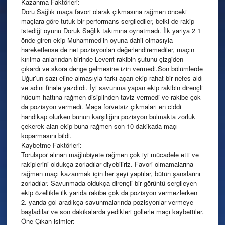
Kazanma Faktörleri:
Doru Sağlık maça favori olarak çıkmasına rağmen önceki
maçlara göre tutuk bir performans sergilediler, belki de rakip
istediği oyunu Doruk Sağlık takımına oynatmadı. İlk yarıya 2 1
önde giren ekip Muhammed’in oyuna dahil olmasıyla
hareketlense de net pozisyonları değerlendiremediler, maçın
kırılma anlarından birinde Levent rakibin şutunu çizgiden
çıkardı ve skora denge gelmesine izin vermedi.Son bölümlerde
Uğur’un sazı eline almasıyla farkı açan ekip rahat bir nefes aldı
ve adını finale yazdırdı. İyi savunma yapan ekip rakibin dirençli
hücum hattına rağmen disiplinden taviz vermedi ve rakibe çok
da pozisyon vermedi. Maça forvetsiz çıkmaları en ciddi
handikap olurken bunun karşılığını pozisyon bulmakta zorluk
çekerek alan ekip buna rağmen son 10 dakikada maçı
koparmasını bildi.
Kaybetme Faktörleri:
Torulspor alınan mağlubiyete rağmen çok iyi mücadele etti ve
rakiplerini oldukça zorladılar diyebiliriz. Favori olmamalarına
rağmen maçı kazanmak için her şeyi yaptılar, bütün şanslarını
zorladılar. Savunmada oldukça dirençli bir görüntü sergileyen
ekip özellikle ilk yarıda rakibe çok da pozisyon vermezlerken
2. yarıda gol aradıkça savunmalarında pozisyonlar vermeye
başladılar ve son dakikalarda yedikleri gollerle maçı kaybettiler.
Öne Çıkan isimler: