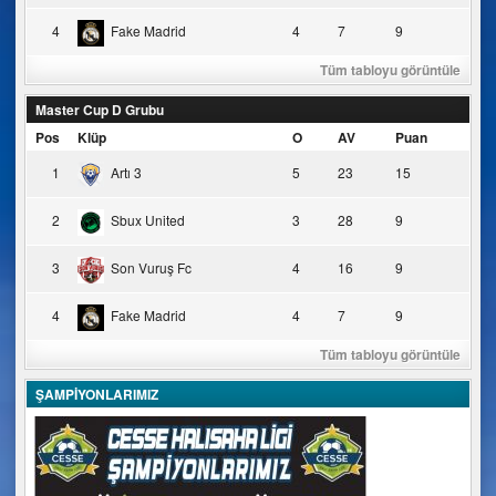
4
Fake Madrid
4
7
9
Tüm tabloyu görüntüle
Master Cup D Grubu
Pos
Klüp
O
AV
Puan
1
Artı 3
5
23
15
2
Sbux United
3
28
9
3
Son Vuruş Fc
4
16
9
4
Fake Madrid
4
7
9
Tüm tabloyu görüntüle
ŞAMPİYONLARIMIZ