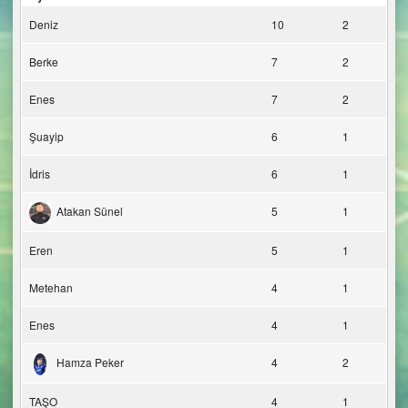
Deniz
10
2
Berke
7
2
Enes
7
2
Şuayip
6
1
İdris
6
1
Atakan Sünel
5
1
Eren
5
1
Metehan
4
1
Enes
4
1
Hamza Peker
4
2
TAŞO
4
1