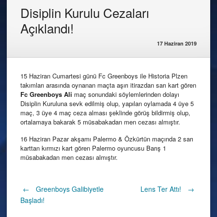
Disiplin Kurulu Cezaları
Açıklandı!
17 Haziran 2019
15 Haziran Cumartesi günü Fc Greenboys ile Historia Plzen
takımları arasında oynanan maçta aşırı itirazdan sarı kart gören
Fc Greenboys Ali
maç sonundaki söylemlerinden dolayı
Disiplin Kuruluna sevk edilmiş olup, yapılan oylamada 4 üye 5
maç, 3 üye 4 maç ceza alması şeklinde görüş bildirmiş olup,
ortalamaya bakarak 5 müsabakadan men cezası almıştır.
16 Haziran Pazar akşamı Palermo & Özkürtün maçında 2 sarı
karttan kırmızı kart gören Palermo oyuncusu Barış 1
müsabakadan men cezası almıştır.
Post
←
Greenboys Galibiyetle
Lens Ter Attı!
→
Başladı!