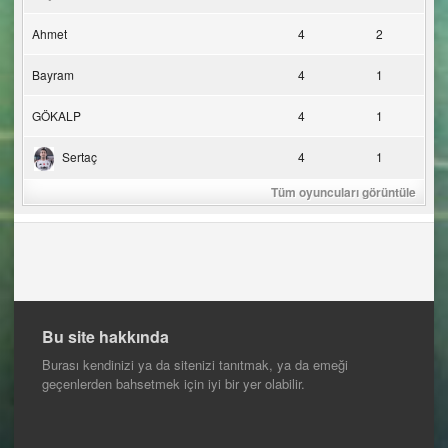
Ahmet
4
2
Bayram
4
1
GÖKALP
4
1
Sertaç
4
1
Tüm oyuncuları görüntüle
Bu site hakkında
Burası kendinizi ya da sitenizi tanıtmak, ya da emeği
geçenlerden bahsetmek için iyi bir yer olabilir.