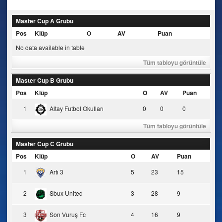
navigation
Master Cup A Grubu
Pos
Klüp
O
AV
Puan
No data available in table
Tüm tabloyu görüntüle
Master Cup B Grubu
Pos
Klüp
O
AV
Puan
1
Altay Futbol Okulları
0
0
0
Tüm tabloyu görüntüle
Master Cup C Grubu
Pos
Klüp
O
AV
Puan
1
Artı 3
5
23
15
2
Sbux United
3
28
9
3
Son Vuruş Fc
4
16
9