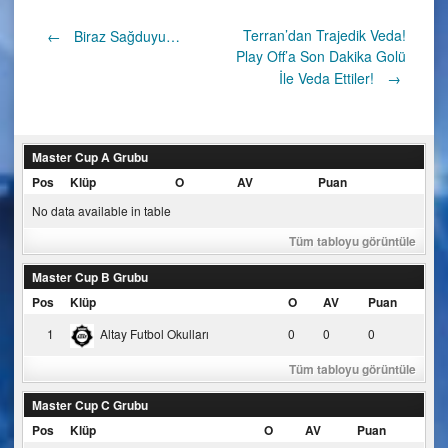
Post
Terran’dan Trajedik Veda!
←
Biraz Sağduyu…
Play Off’a Son Dakika Golü
İle Veda Ettiler!
→
navigation
Master Cup A Grubu
Pos
Klüp
O
AV
Puan
No data available in table
Tüm tabloyu görüntüle
Master Cup B Grubu
Pos
Klüp
O
AV
Puan
1
Altay Futbol Okulları
0
0
0
Tüm tabloyu görüntüle
Master Cup C Grubu
Pos
Klüp
O
AV
Puan