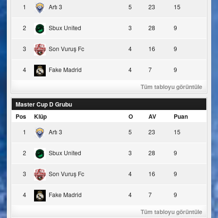
1
Artı 3
5
23
15
2
Sbux United
3
28
9
3
Son Vuruş Fc
4
16
9
4
Fake Madrid
4
7
9
Tüm tabloyu görüntüle
Master Cup D Grubu
Pos
Klüp
O
AV
Puan
1
Artı 3
5
23
15
2
Sbux United
3
28
9
3
Son Vuruş Fc
4
16
9
4
Fake Madrid
4
7
9
Tüm tabloyu görüntüle