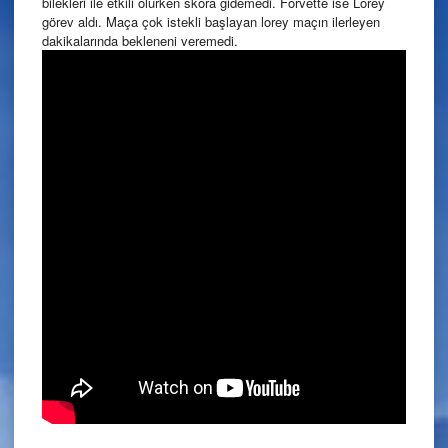
bilekleri ile etkili olurken skora gidemedi. Forvette ise Lorey
görev aldı. Maça çok istekli başlayan lorey maçın ilerleyen
dakikalarında bekleneni veremedi.