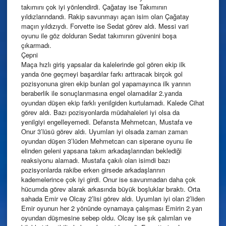
takımını çok iyi yönlendirdi. Çağatay ise Takımının
yıldızlarındandı. Rakip savunmayı açan isim olan Çağatay
maçın yıldızıydı. Forvette ise Sedat görev aldı. Messi vari
oyunu ile göz dolduran Sedat takımının güvenini boşa
çıkarmadı.
Çepni
Maça hızlı giriş yapsalar da kalelerinde gol gören ekip ilk
yarıda öne geçmeyi başardılar farkı arttıracak birçok gol
pozisyonuna giren ekip bunları gol yapamayınca ilk yarının
beraberlik ile sonuçlanmasına engel olamadılar 2.yarıda
oyundan düşen ekip farklı yenilgiden kurtulamadı. Kalede Cihat
görev aldı. Bazı pozisyonlarda müdahaleleri iyi olsa da
yenilgiyi engelleyemedi. Defansta Mehmetcan, Mustafa ve
Onur 3’lüsü görev aldı. Uyumları iyi olsada zaman zaman
oyundan düşen 3’lüden Mehmetcan can siperane oyunu ile
elinden geleni yapsana takım arkadaşlarından beklediği
reaksiyonu alamadı. Mustafa çakılı olan isimdi bazı
pozisyonlarda rakibe erken girsede arkadaşlarının
kademelerince çok iyi girdi. Onur ise savunmadan daha çok
hücumda görev alarak arkasında büyük boşluklar bıraktı. Orta
sahada Emir ve Olcay 2’lisi görev aldı. Uyumları iyi olan 2’liden
Emir oyunun her 2 yönünde oynamaya çalışması Emirin 2.yarı
oyundan düşmesine sebep oldu. Olcay ise şık çalımları ve