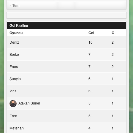
« Tem
Gol Krallığı
Oyuncu
Gol
O
Deniz
10
2
Berke
7
2
Enes
7
2
Şuayip
6
1
İdris
6
1
Atakan Sünel
5
1
Eren
5
1
Metehan
4
1