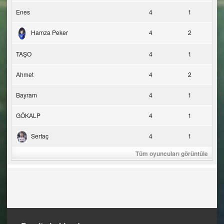
Enes
4
1
Hamza Peker
4
2
TAŞO
4
1
Ahmet
4
2
Bayram
4
1
GÖKALP
4
1
Sertaç
4
1
Tüm oyuncuları görüntüle