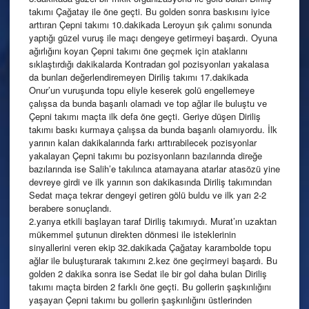
takımı Çağatay ile öne geçti. Bu golden sonra baskısını iyice
arttıran Çepni takımı 10.dakikada Leroyun şık çalımı sonunda
yaptığı güzel vuruş ile maçı dengeye getirmeyi başardı. Oyuna
ağırlığını koyan Çepni takımı öne geçmek için ataklarını
sıklaştırdığı dakikalarda Kontradan gol pozisyonları yakalasa
da bunları değerlendiremeyen Diriliş takımı 17.dakikada
Onur’un vuruşunda topu eliyle keserek golü engellemeye
çalışsa da bunda başarılı olamadı ve top ağlar ile buluştu ve
Çepni takımı maçta ilk defa öne geçti. Geriye düşen Diriliş
takımı baskı kurmaya çalışsa da bunda başarılı olamıyordu. İlk
yarının kalan dakikalarında farkı arttırabilecek pozisyonlar
yakalayan Çepni takımı bu pozisyonların bazılarında direğe
bazılarında ise Salih’e takılınca atamayana atarlar atasözü yine
devreye girdi ve ilk yarının son dakikasında Diriliş takımından
Sedat maça tekrar dengeyi getiren gölü buldu ve ilk yarı 2-2
berabere sonuçlandı.
2.yarıya etkili başlayan taraf Diriliş takımıydı. Murat’ın uzaktan
mükemmel şutunun direkten dönmesi ile isteklerinin
sinyallerini veren ekip 32.dakikada Çağatay karambolde topu
ağlar ile buluşturarak takımını 2.kez öne geçirmeyi başardı. Bu
golden 2 dakika sonra ise Sedat ile bir gol daha bulan Diriliş
takımı maçta birden 2 farklı öne geçti. Bu gollerin şaşkınlığını
yaşayan Çepni takımı bu gollerin şaşkınlığını üstlerinden