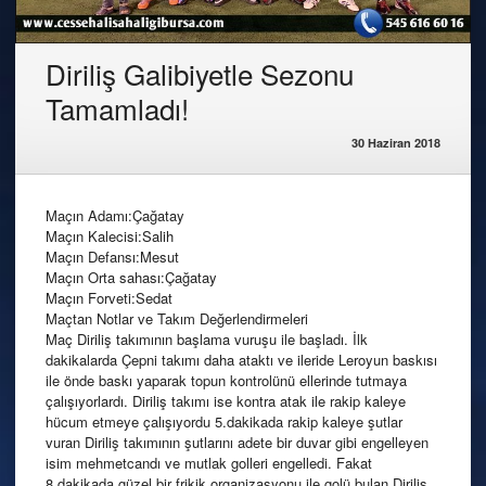
Diriliş Galibiyetle Sezonu
Tamamladı!
30 Haziran 2018
Maçın Adamı:Çağatay
Maçın Kalecisi:Salih
Maçın Defansı:Mesut
Maçın Orta sahası:Çağatay
Maçın Forveti:Sedat
Maçtan Notlar ve Takım Değerlendirmeleri
Maç Diriliş takımının başlama vuruşu ile başladı. İlk
dakikalarda Çepni takımı daha ataktı ve ileride Leroyun baskısı
ile önde baskı yaparak topun kontrolünü ellerinde tutmaya
çalışıyorlardı. Diriliş takımı ise kontra atak ile rakip kaleye
hücum etmeye çalışıyordu 5.dakikada rakip kaleye şutlar
vuran Diriliş takımının şutlarını adete bir duvar gibi engelleyen
isim mehmetcandı ve mutlak golleri engelledi. Fakat
8.dakikada güzel bir frikik organizasyonu ile golü bulan Diriliş