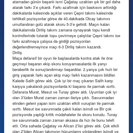
atamadan günün başarılı ismi Çağatay uzaktan şık bir gol daha
atarak farkı 3’e çıkardı. Farkı azaltmak için baskısını arttırdığı
dakikalarda kalesinde açıklar veren Çepni takımı kalesinde
tehlikeli pozisyonlar görse de 43.dakikada Olcay takımını
umutlandıran golü atarak skoru 5-3’e getirdi. Maçın kalan
dakikalarında Diriliş takımı zamana oynayarak topu kendi
kontrollerinde tutarak topu çevirmeye çalıştılar Çepni takımı ise
farkı azaltmaya çalışsa da girdiği pozisyonları
değerlendiremeyince maçı 6-3 Diriliş takımı kazandı.
Diriliş
Maça defansif bir oyun ile başlasalarda kontra atak ile öne
geçmeyi başaran ekip skoru koruyamasalarda ilk yarıyı
beraberlik ile sonuçlandırmayı başardılar. 2.yarıya çok hızlı bir
giriş yaparak farkı açan ekip maçı farklı kazanmasını bildiler.
Kalede Salih görev aldı. Çok iyi bir maç çıkaran Salih karşı
karşıya yakalandı pozisyonlarda ki başarısı ile parmak ısırttı.
Defansta Murat, Mesut ve Tunay görev aldı. Uyumları çok iyi
olan 3’lüden Murat zaman zaman ileriye çıktı. Savunmadan
elinden geleni yapan isim uzaktan etkili vuruşları ile parmak
ısırttı. Mesut ise savunmada çakılı kalan isimdi ve Bir çok
pozisyonda yaptığı kritik müdahaleler ile skoru korudu. Tunay
ise savunmada zaman zaman aksasa da hızı ile bunu telefi
etti. Orta sahada Çağatay ve Alican 2’lisi görev aldı. Çok etkili
olan 2’liden Alicen takımının hücumlarını yönlendiren isimdi ve