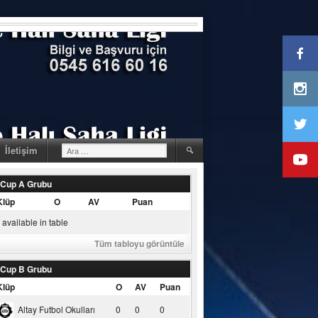
Arama:
İletişim
 Cup A Grubu
Klüp
O
AV
Puan
available in table
Tüm tabloyu görüntüle
 Cup B Grubu
Klüp
O
AV
Puan
Altay Futbol Okulları
0
0
0