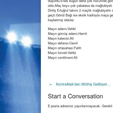
düşürdü.Enes bugün daha çok hücumda görev
oldu.Maç boyu çok çabalasa da mağlubiyeti
Diriliş Ertuğrul takımı 2 maçlık mağlubiyetin
geçti.Gönül Bağı ise eksik kadroyla maça gel
kaybetmiş oldular.
Maçın adamı:Vehbi
Maçın gümüş adamı:Hamit
Maçın kalecisi:Ali
Maçın defansı:Cemil
Maçın ortasahası:Fatih
Maçın forveti:Vehbi
Maçın centilmeni:Ali
Post
←
KontraAtak’dan Müthiş Galibiyet…
Start a Conversation
navigation
E-posta adresiniz yayınlanmayacak.
Gerekli