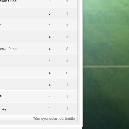
akan Sünel
5
1
5
1
n
4
1
4
1
amza Peker
4
2
4
1
4
2
4
1
P
4
1
rtaç
4
1
Tüm oyuncuları görüntüle