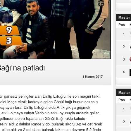
Master
Pos
1
2
3
Bağı’na patladı
4
1 Kasım 2017
Master
 şanssız yenilgiler alan Diriliş Ertuğrul ile son maçını farklı
Pos
geldi.Maça eksik kadroyla gelen Gönül bağı bunun cezasını
şlayan taraf Diriliş Ertuğrul oldu.Artık çıkışa geçmek
1
 etkili olmaya çalıştı.Vehbinin etkili oyunuyla ardarda goller
gollerden sonra toparlanan Gönül Bağı rakip kalede
2
ni aldı.2 dakika içinde 2 gol bularak skoru 3-2 ye getirerek
ı eline aldı ve 2 gol daha bularak takımının devreye 5-2 önde