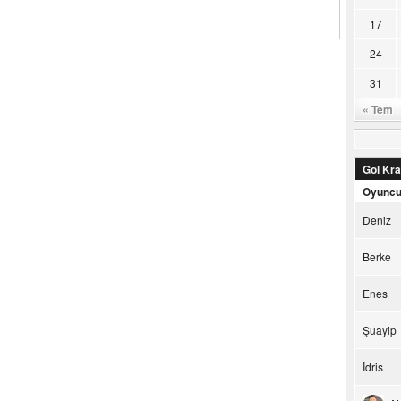
17
24
31
« Tem
Gol Kral
Oyunc
Deniz
Berke
Enes
Şuayip
İdris