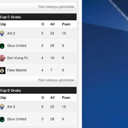
Tüm tabloyu görüntüle
 Cup C Grubu
Klüp
O
AV
Puan
Artı 3
5
23
15
Sbux United
3
28
9
Son Vuruş Fc
4
16
9
Fake Madrid
4
7
9
Tüm tabloyu görüntüle
 Cup D Grubu
Klüp
O
AV
Puan
Artı 3
5
23
15
Sbux United
3
28
9