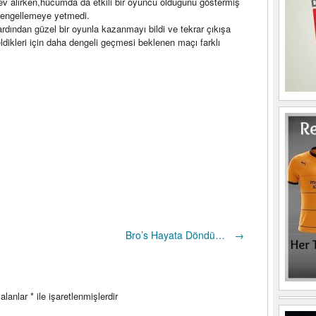
 alırken,hücumda da etkili bir oyuncu olduğunu göstermiş
 engellemeye yetmedi.
 ardından güzel bir oyunla kazanmayı bildi ve tekrar çıkışa
dikleri için daha dengeli geçmesi beklenen maçı farklı
Bro’s Hayata Döndü…
→
 alanlar
*
ile işaretlenmişlerdir