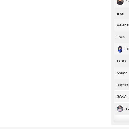
At
Eren
Meteha
Enes
H
TAŞO
Ahmet
Bayram
GÖKAL
Se