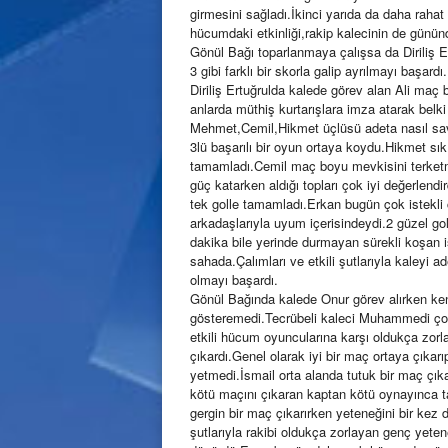
girmesini sağladı.İkinci yarıda da daha rahat 
hücumdaki etkinliği,rakip kalecinin de gün
Gönül Bağı toparlanmaya çalışsa da Diriliş 
3 gibi farklı bir skorla galip ayrılmayı başardı.
Diriliş Ertuğrulda kalede görev alan Ali maç 
anlarda müthiş kurtarışlara imza atarak belk
Mehmet,Cemil,Hikmet üçlüsü adeta nasıl savu
3lü başarılı bir oyun ortaya koydu.Hikmet sı
tamamladı.Cemil maç boyu mevkisini terket
güç katarken aldığı topları çok iyi değerlend
tek golle tamamladı.Erkan bugün çok istekli ç
arkadaşlarıyla uyum içerisindeydi.2 güzel go
dakika bile yerinde durmayan sürekli koşan 
sahada.Çalımları ve etkili şutlarıyla kaleyi
olmayı başardı.
Gönül Bağında kalede Onur görev alırken ken
gösteremedi.Tecrübeli kaleci Muhammedi ço
etkili hücum oyuncularına karşı oldukça zorl
çıkardı.Genel olarak iyi bir maç ortaya çıkar
yetmedi.İsmail orta alanda tutuk bir maç çı
kötü maçını çıkaran kaptan kötü oynayınca t
gergin bir maç çıkarırken yeteneğini bir kez d
şutlarıyla rakibi oldukça zorlayan genç ye