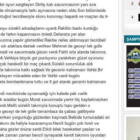
3
bir oyun sergileyen Diriliş katı savunmasının yanı sıra
ünde olmamasıyla farkı açmasına neden oldu.Son bölümlerde
Ertuğrul tecrübesiyle skoru korumayı başardı ve maçtan da 9-
4
boyu sürekli arkadaşlarını uyardı.Rakibin baskı kurduğu
i de farkın kapanmasını önledi.Defansta yer alan
ŞAMPİ
nma yapılır gösterdiler.Rakibe nefes aldırmayan tecrübeli
k sık ataklara destek verirken Mehmet de geceyi tek golle
medi ve savunmada gücen verdi.Fatih orta alanda takımına
irdi.Vehbiye birçok gol pozisyonu yaratırken güzel oyununu
ok hareketli bir maç çıkardı.Sürekli sorumluluk aldı
lle takımına katkı sağladı.Ve gecenin kahramanı Vehbi.Bir
isteyen mücadele eden bir Vehbi vardı bugün
 adeta bombardımana tuttu ve 5 gol atarak gecenin kahramanı
di mevkisinde oynamadığı için kalede pek varlık
k aradılar bugün.Murat savunmada yerini hiç kaybetmezken
andı.Melih sürekli takımıyla konuştu topu geriden o
ıp geceyi de tek golle tamamlasa da çabası galibiyete
karırken yorgunluğu gözlerden kaçmadı.Belkide turnuvadaki en
akımı da haliyle kazanamıyor.Hamit bugün çok hırslı ve
aha gözler önüne serdi.Etkili bilek hareketleri pasları ve
tenek zaman zaman bencil oynayarak kendi takımını oyundan