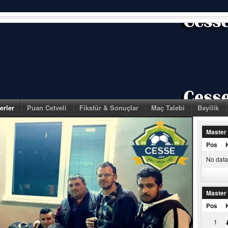
erler
Puan Cetveli
Fikstür & Sonuçlar
Maç Talebi
Bayilik
Master
Pos
No data 
Master
Pos
1