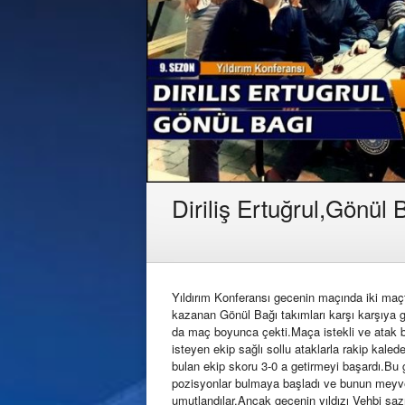
Diriliş Ertuğrul,Gönül 
Yıldırım Konferansı gecenin maçında iki maçtır
kazanan Gönül Bağı takımları karşı karşıya 
da maç boyunca çekti.Maça istekli ve atak ba
isteyen ekip sağlı sollu ataklarla rakip kalede
bulan ekip skoru 3-0 a getirmeyi başardı.Bu 
pozisyonlar bulmaya başladı ve bunun meyvesi
umutlandılar.Ancak gecenin yıldızı Vehbi saz