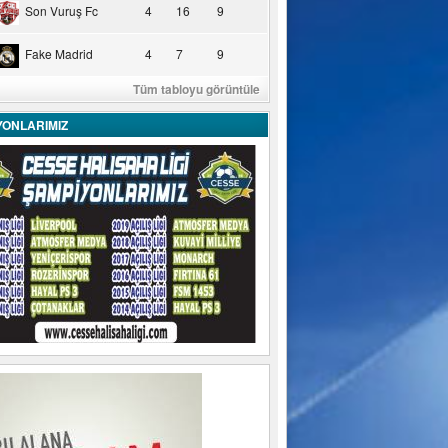
Son Vuruş Fc
4
16
9
Fake Madrid
4
7
9
Tüm tabloyu görüntüle
YONLARIMIZ