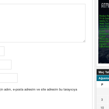
Maç Ta
Ağusto
P
in adım, e-posta adresim ve site adresim bu tarayıcıya
3
10