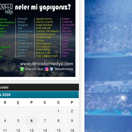
kvimi
s 2026
S
Ç
P
C
C
P
1
2
4
5
6
7
8
9
11
12
13
14
15
16