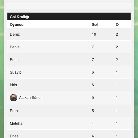
Gol Krallığı
Oyuncu
Gol
O
Deniz
10
2
Berke
7
2
Enes
7
2
Şuayip
6
1
İdris
6
1
Atakan Sünel
5
1
Eren
5
1
Metehan
4
1
Enes
4
1