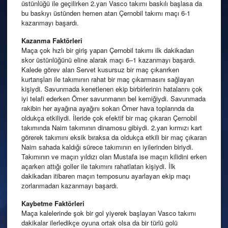
üstünlüğü ile geçilirken 2.yarı Vasco takımı baskılı başlasa da
bu baskıyı üstünden hemen atan Çernobil takımı maçı 6-1
kazanmayı başardı.
Kazanma
Faktörleri
Maça çok hızlı bir giriş yapan Çernobil takımı ilk dakikadan
skor üstünlüğünü eline alarak maçı 6–1 kazanmayı başardı.
Kalede görev alan Servet kusursuz bir maç çıkarırken
kurtarışları ile takımının rahat bir maç çıkarmasını sağlayan
kişiydi. Savunmada kenetlenen ekip birbirlerinin hatalarını çok
iyi telafi ederken Ömer savunmanın bel kemiğiydi. Savunmada
rakibin her ayağına ayağını sokan Ömer hava toplarında da
oldukça etkiliydi. İleride çok efektif bir maç çıkaran Çernobil
takımında Naim takımının dinamosu gibiydi. 2.yarı kırmızı kart
görerek takımını eksik bıraksa da oldukça etkili bir maç çıkaran
Naim sahada kaldığı sürece takımının en iyilerinden biriydi.
Takımının ve maçın yıldızı olan Mustafa ise maçın kilidini erken
açarken attığı goller ile takımını rahatlatan kişiydi. İlk
dakikadan itibaren maçın temposunu ayarlayan ekip maçı
zorlanmadan kazanmayı başardı.
Kaybetme
Faktörleri
Maça kalelerinde şok bir gol yiyerek başlayan Vasco takımı
dakikalar ilerledikçe oyuna ortak olsa da bir türlü golü