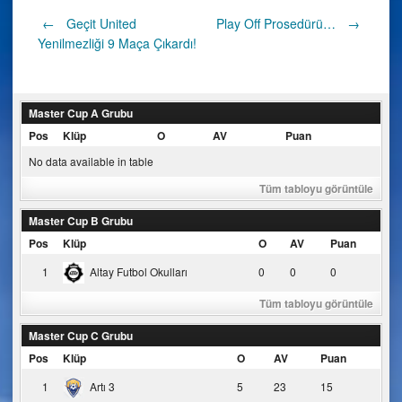
Post
←
Geçit United
Play Off Prosedürü…
→
Yenilmezliği 9 Maça Çıkardı!
navigation
Master Cup A Grubu
Pos
Klüp
O
AV
Puan
No data available in table
Tüm tabloyu görüntüle
Master Cup B Grubu
Pos
Klüp
O
AV
Puan
1
Altay Futbol Okulları
0
0
0
Tüm tabloyu görüntüle
Master Cup C Grubu
Pos
Klüp
O
AV
Puan
1
Artı 3
5
23
15