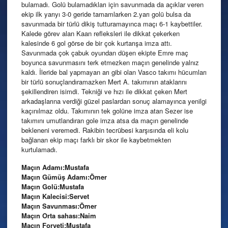
bulamadı. Golü bulamadıkları için savunmada da açıklar veren
ekip ilk yarıyı 3-0 geride tamamlarken 2.yarı golü bulsa da
savunmada bir türlü dikiş tutturamayınca maçı 6-1 kaybettiler.
Kalede görev alan Kaan refleksleri ile dikkat çekerken
kalesinde 6 gol görse de bir çok kurtarışa imza attı.
Savunmada çok çabuk oyundan düşen ekipte Emre maç
boyunca savunmasını terk etmezken maçın genelinde yalnız
kaldı. İleride bal yapmayan arı gibi olan Vasco takımı hücumları
bir türlü sonuçlandıramazken Mert A. takımının ataklarını
şekillendiren isimdi. Tekniği ve hızı ile dikkat çeken Mert
arkadaşlarına verdiği güzel paslardan sonuç alamayınca yenilgi
kaçınılmaz oldu. Takımının tek golüne imza atan Sezer ise
takımını umutlandıran gole imza atsa da maçın genelinde
bekleneni veremedi. Rakibin tecrübesi karşısında eli kolu
bağlanan ekip maçı farklı bir skor ile kaybetmekten
kurtulamadı.
Maçın Adamı:Mustafa
Maçın Gümüş Adamı:Ömer
Maçın Golü:Mustafa
Maçın Kalecisi:Servet
Maçın Savunması:Ömer
Maçın Orta sahası:Naim
Maçın Forveti:Mustafa