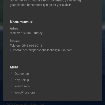
Burası kendinizi ya da sitenizi tanıtmak, ya da emeği
geçenlerden bahsetmek için iyi bir yer olabilir.
Konumumuz
Adres
Merkez / Bursa / Turkey
İletişim
Telefon:
0545 616 60 16
E-Posta: destek@cessehalisahaligibursa.com
Meta
Oturum aç
Kayıt akışı
Yorum akışı
WordPress.org
© 2026 Cesse Halı Saha Ligi