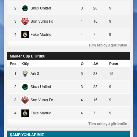
2
Sbux United
3
28
9
3
Son Vuruş Fc
4
16
9
4
Fake Madrid
4
7
9
Tüm tabloyu görüntüle
Master Cup D Grubu
Pos
Klüp
O
AV
Puan
1
Artı 3
5
23
15
2
Sbux United
3
28
9
3
Son Vuruş Fc
4
16
9
4
Fake Madrid
4
7
9
Tüm tabloyu görüntüle
ŞAMPİYONLARIMIZ