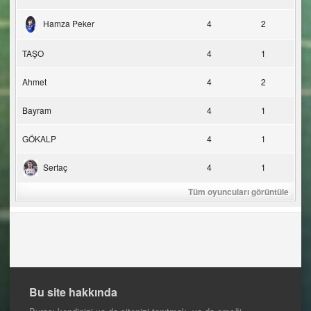
Hamza Peker
4
2
TAŞO
4
1
Ahmet
4
2
Bayram
4
1
GÖKALP
4
1
Sertaç
4
1
Tüm oyuncuları görüntüle
Bu site hakkında