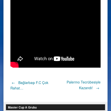
Post
Palermo Tecrübesiyle
←
Bağlarbaşı F.C Çok
Kazandı!
→
Rahat…
navigation
Master Cup A Grubu