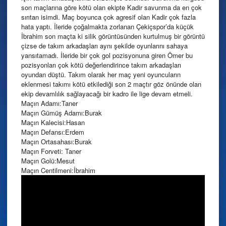
son maçlarına göre kötü olan ekipte Kadir savunma da en çok
sırıtan isimdi. Maç boyunca çok agresif olan Kadir çok fazla
hata yaptı. İleride çoğalmakta zorlanan Çekiçspor’da küçük
İbrahim son maçta ki silik görüntüsünden kurtulmuş bir görüntü
çizse de takım arkadaşları aynı şekilde oyunlarını sahaya
yansıtamadı. İleride bir çok gol pozisyonuna giren Ömer bu
pozisyonları çok kötü değerlendirince takım arkadaşları
oyundan düştü. Takım olarak her maç yeni oyuncuların
eklenmesi takımı kötü etkilediği son 2 maçtır göz önünde olan
ekip devamlılık sağlayacağı bir kadro ile lige devam etmeli.
Maçın Adamı:Taner
Maçın Gümüş Adamı:Burak
Maçın Kalecisi:Hasan
Maçın Defansı:Erdem
Maçın Ortasahası:Burak
Maçın Forveti: Taner
Maçın Golü:Mesut
Maçın Centilmeni:İbrahim