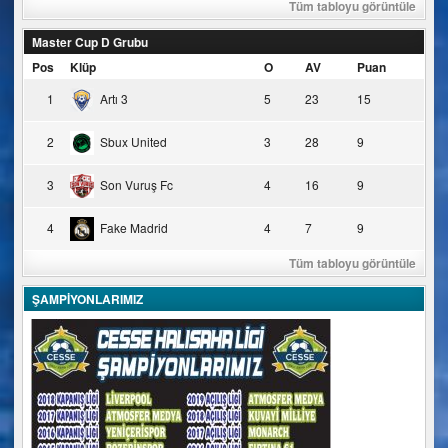
Tüm tabloyu görüntüle
Master Cup D Grubu
Pos
Klüp
O
AV
Puan
1
Artı 3
5
23
15
2
Sbux United
3
28
9
3
Son Vuruş Fc
4
16
9
4
Fake Madrid
4
7
9
Tüm tabloyu görüntüle
ŞAMPİYONLARIMIZ