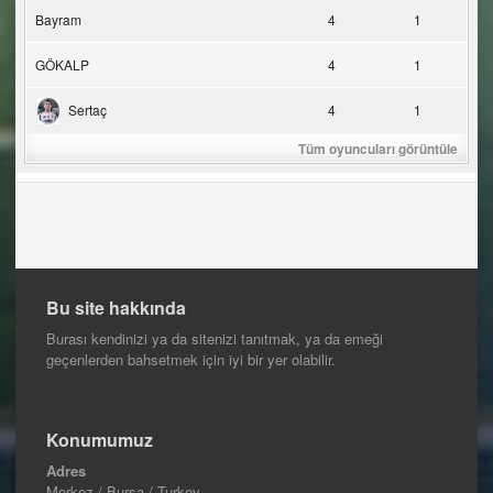
Bayram
4
1
GÖKALP
4
1
Sertaç
4
1
Tüm oyuncuları görüntüle
Bu site hakkında
Burası kendinizi ya da sitenizi tanıtmak, ya da emeği
geçenlerden bahsetmek için iyi bir yer olabilir.
Konumumuz
Adres
Merkez / Bursa / Turkey