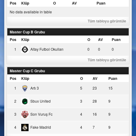
Pos
Klüp
O
AV
Puan
No data available in table
Tüm tabloyu görüntüle
Master Cup B Grubu
Pos
Klüp
O
AV
Puan
1
Altay Futbol Okulları
0
0
0
Tüm tabloyu görüntüle
Master Cup C Grubu
Pos
Klüp
O
AV
Puan
1
Artı 3
5
23
15
2
Sbux United
3
28
9
3
Son Vuruş Fc
4
16
9
4
Fake Madrid
4
7
9