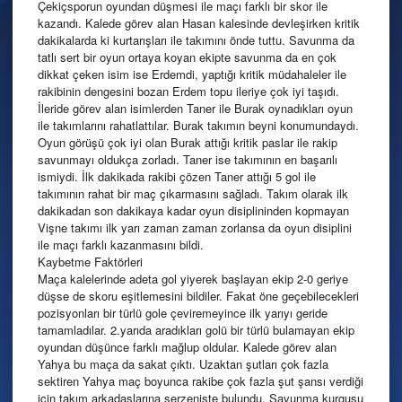
Çekiçsporun oyundan düşmesi ile maçı farklı bir skor ile
kazandı. Kalede görev alan Hasan kalesinde devleşirken kritik
dakikalarda ki kurtarışları ile takımını önde tuttu. Savunma da
tatlı sert bir oyun ortaya koyan ekipte savunma da en çok
dikkat çeken isim ise Erdemdi, yaptığı kritik müdahaleler ile
rakibinin dengesini bozan Erdem topu ileriye çok iyi taşıdı.
İleride görev alan isimlerden Taner ile Burak oynadıkları oyun
ile takımlarını rahatlattılar. Burak takımın beyni konumundaydı.
Oyun görüşü çok iyi olan Burak attığı kritik paslar ile rakip
savunmayı oldukça zorladı. Taner ise takımının en başarılı
ismiydi. İlk dakikada rakibi çözen Taner attığı 5 gol ile
takımının rahat bir maç çıkarmasını sağladı. Takım olarak ilk
dakikadan son dakikaya kadar oyun disiplininden kopmayan
Vişne takımı ilk yarı zaman zaman zorlansa da oyun disiplini
ile maçı farklı kazanmasını bildi.
Kaybetme Faktörleri
Maça kalelerinde adeta gol yiyerek başlayan ekip 2-0 geriye
düşse de skoru eşitlemesini bildiler. Fakat öne geçebilecekleri
pozisyonları bir türlü gole çeviremeyince ilk yarıyı geride
tamamladılar. 2.yarıda aradıkları golü bir türlü bulamayan ekip
oyundan düşünce farklı mağlup oldular. Kalede görev alan
Yahya bu maça da sakat çıktı. Uzaktan şutları çok fazla
sektiren Yahya maç boyunca rakibe çok fazla şut şansı verdiği
için takım arkadaşlarına serzenişte bulundu. Savunma kurgusu