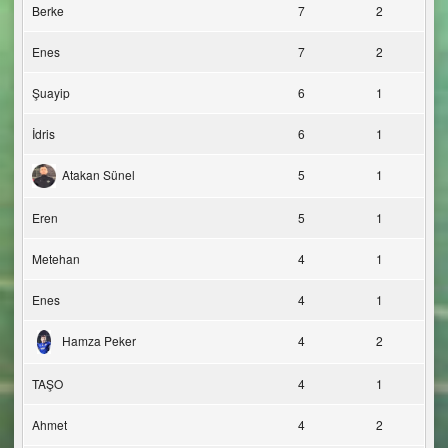
Berke
7
2
Enes
7
2
Şuayip
6
1
İdris
6
1
Atakan Sünel
5
1
Eren
5
1
Metehan
4
1
Enes
4
1
Hamza Peker
4
2
TAŞO
4
1
Ahmet
4
2