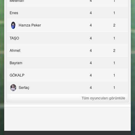
Metehan
4
1
Enes
4
1
Hamza Peker
4
2
TAŞO
4
1
Ahmet
4
2
Bayram
4
1
GÖKALP
4
1
Sertaç
4
1
Tüm oyuncuları görüntüle