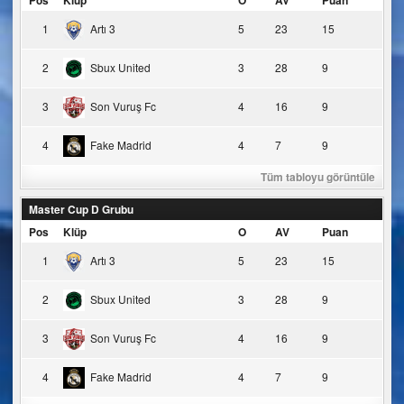
1
Artı 3
5
23
15
2
Sbux United
3
28
9
3
Son Vuruş Fc
4
16
9
4
Fake Madrid
4
7
9
Tüm tabloyu görüntüle
Master Cup D Grubu
Pos
Klüp
O
AV
Puan
1
Artı 3
5
23
15
2
Sbux United
3
28
9
3
Son Vuruş Fc
4
16
9
4
Fake Madrid
4
7
9