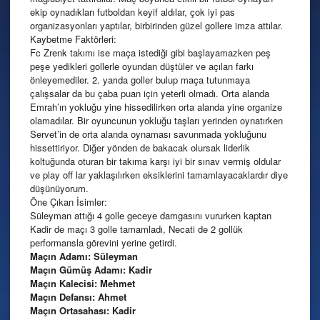
ekip oynadıkları futboldan keyif aldılar, çok iyi pas
organizasyonları yaptılar, birbirinden güzel gollere imza attılar.
Kaybetme Faktörleri:
Fc Zrenk takımı ise maça istediği gibi başlayamazken peş
peşe yedikleri gollerle oyundan düştüler ve açılan farkı
önleyemediler. 2. yarıda goller bulup maça tutunmaya
çalışsalar da bu çaba puan için yeterli olmadı. Orta alanda
Emrah’ın yokluğu yine hissedilirken orta alanda yine organize
olamadılar. Bir oyuncunun yokluğu taşları yerinden oynatırken
Servet’in de orta alanda oynaması savunmada yokluğunu
hissettiriyor. Diğer yönden de bakacak olursak liderlik
koltuğunda oturan bir takıma karşı iyi bir sınav vermiş oldular
ve play off lar yaklaşılırken eksiklerini tamamlayacaklardır diye
düşünüyorum.
Öne Çıkan İsimler:
Süleyman attığı 4 golle geceye damgasını vururken kaptan
Kadir de maçı 3 golle tamamladı, Necati de 2 gollük
performansla görevini yerine getirdi.
Maçın Adamı: Süleyman
Maçın Gümüş Adamı: Kadir
Maçın Kalecisi: Mehmet
Maçın Defansı: Ahmet
Maçın Ortasahası: Kadir