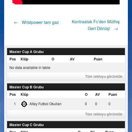
Post
Kontraatak Fc’den Müthiş
←
Wristpower tam gaz
Geri Dönüş!
→
navigation
Master Cup A Grubu
Pos
Klüp
O
AV
Puan
No data available in table
Tüm tabloyu görüntüle
Master Cup B Grubu
Pos
Klüp
O
AV
Puan
1
Altay Futbol Okulları
0
0
0
Tüm tabloyu görüntüle
Master Cup C Grubu
Pos
Klüp
O
AV
Puan