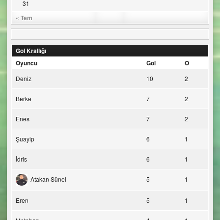
31
« Tem
Gol Krallığı
Oyuncu
Gol
O
Deniz
10
2
Berke
7
2
Enes
7
2
Şuayip
6
1
İdris
6
1
Atakan Sünel
5
1
Eren
5
1