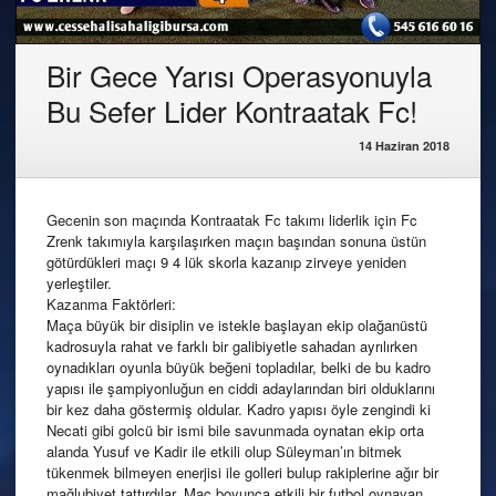
Bir Gece Yarısı Operasyonuyla
Bu Sefer Lider Kontraatak Fc!
14 Haziran 2018
Gecenin son maçında Kontraatak Fc takımı liderlik için Fc
Zrenk takımıyla karşılaşırken maçın başından sonuna üstün
götürdükleri maçı 9 4 lük skorla kazanıp zirveye yeniden
yerleştiler.
Kazanma Faktörleri:
Maça büyük bir disiplin ve istekle başlayan ekip olağanüstü
kadrosuyla rahat ve farklı bir galibiyetle sahadan ayrılırken
oynadıkları oyunla büyük beğeni topladılar, belki de bu kadro
yapısı ile şampiyonluğun en ciddi adaylarından biri olduklarını
bir kez daha göstermiş oldular. Kadro yapısı öyle zengindi ki
Necati gibi golcü bir ismi bile savunmada oynatan ekip orta
alanda Yusuf ve Kadir ile etkili olup Süleyman’ın bitmek
tükenmek bilmeyen enerjisi ile golleri bulup rakiplerine ağır bir
mağlubiyet tattırdılar. Maç boyunca etkili bir futbol oynayan