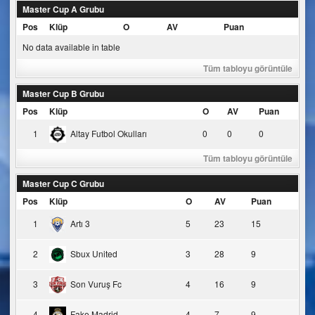
Master Cup A Grubu
Pos
Klüp
O
AV
Puan
No data available in table
Tüm tabloyu görüntüle
Master Cup B Grubu
Pos
Klüp
O
AV
Puan
1
Altay Futbol Okulları
0
0
0
Tüm tabloyu görüntüle
Master Cup C Grubu
Pos
Klüp
O
AV
Puan
1
Artı 3
5
23
15
2
Sbux United
3
28
9
3
Son Vuruş Fc
4
16
9
4
Fake Madrid
4
7
9