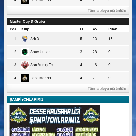
Tüm tabloyu görüntüle
Master Cup D Grubu
Pos
Klüp
O
AV
Puan
1
Artı 3
5
23
15
2
Sbux United
3
28
9
3
Son Vuruş Fc
4
16
9
4
Fake Madrid
4
7
9
Tüm tabloyu görüntüle
ŞAMPİYONLARIMIZ