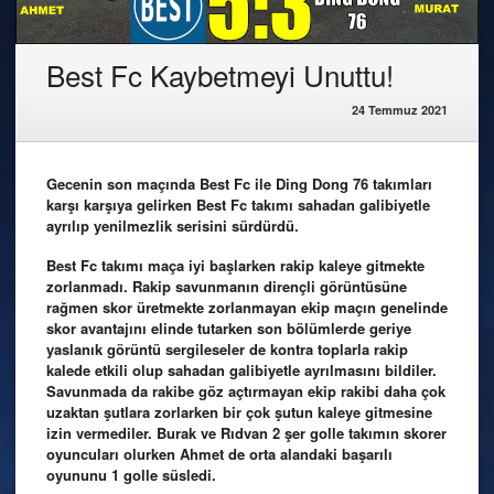
Best Fc Kaybetmeyi Unuttu!
24 Temmuz 2021
Gecenin son maçında Best Fc ile Ding Dong 76 takımları
karşı karşıya gelirken Best Fc takımı sahadan galibiyetle
ayrılıp yenilmezlik serisini sürdürdü.
Best Fc takımı maça iyi başlarken rakip kaleye gitmekte
zorlanmadı. Rakip savunmanın dirençli görüntüsüne
rağmen skor üretmekte zorlanmayan ekip maçın genelinde
skor avantajını elinde tutarken son bölümlerde geriye
yaslanık görüntü sergileseler de kontra toplarla rakip
kalede etkili olup sahadan galibiyetle ayrılmasını bildiler.
Savunmada da rakibe göz açtırmayan ekip rakibi daha çok
uzaktan şutlara zorlarken bir çok şutun kaleye gitmesine
izin vermediler. Burak ve Rıdvan 2 şer golle takımın skorer
oyuncuları olurken Ahmet de orta alandaki başarılı
oyununu 1 golle süsledi.