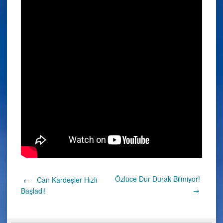
Post
Özlüce Dur Durak Bilmiyor!
←
Can Kardeşler Hızlı
→
Başladı!
navigation