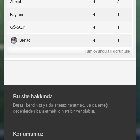
Ahmet
4
2
Bayram
4
1
GÖKALP
4
1
Sertaç
4
1
Tüm oyuncuları görüntüle
Bu site hakkında
Burası kendinizi ya da sitenizi tanıtmak, ya da emeği
geçenlerden bahsetmek için iyi bir yer olabilir.
Konumumuz