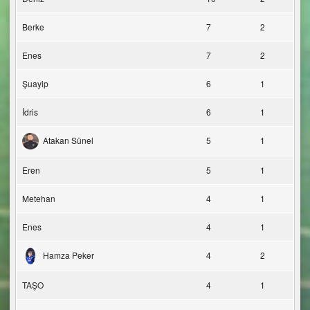
Berke
7
2
Enes
7
2
Şuayip
6
1
İdris
6
1
Atakan Sünel
5
1
Eren
5
1
Metehan
4
1
Enes
4
1
Hamza Peker
4
2
TAŞO
4
1