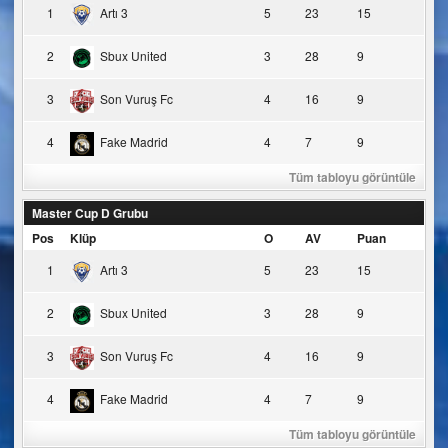
1
Artı 3
5
23
15
2
Sbux United
3
28
9
3
Son Vuruş Fc
4
16
9
4
Fake Madrid
4
7
9
Tüm tabloyu görüntüle
Master Cup D Grubu
Pos
Klüp
O
AV
Puan
1
Artı 3
5
23
15
2
Sbux United
3
28
9
3
Son Vuruş Fc
4
16
9
4
Fake Madrid
4
7
9
Tüm tabloyu görüntüle