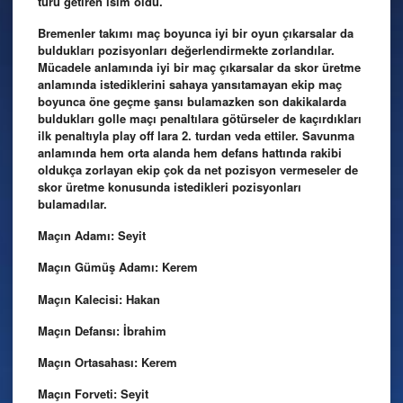
turu getiren isim oldu.
Bremenler takımı maç boyunca iyi bir oyun çıkarsalar da
buldukları pozisyonları değerlendirmekte zorlandılar.
Mücadele anlamında iyi bir maç çıkarsalar da skor üretme
anlamında istediklerini sahaya yansıtamayan ekip maç
boyunca öne geçme şansı bulamazken son dakikalarda
buldukları golle maçı penaltılara götürseler de kaçırdıkları
ilk penaltıyla play off lara 2. turdan veda ettiler. Savunma
anlamında hem orta alanda hem defans hattında rakibi
oldukça zorlayan ekip çok da net pozisyon vermeseler de
skor üretme konusunda istedikleri pozisyonları
bulamadılar.
Maçın Adamı: Seyit
Maçın Gümüş Adamı: Kerem
Maçın Kalecisi: Hakan
Maçın Defansı: İbrahim
Maçın Ortasahası: Kerem
Maçın Forveti: Seyit