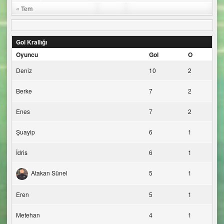
« Tem
Gol Krallığı
Oyuncu
Gol
O
Deniz
10
2
Berke
7
2
Enes
7
2
Şuayip
6
1
İdris
6
1
Atakan Sünel
5
1
Eren
5
1
Metehan
4
1