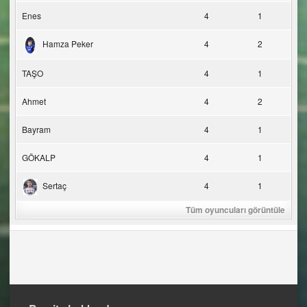
Enes
4
1
Hamza Peker
4
2
TAŞO
4
1
Ahmet
4
2
Bayram
4
1
GÖKALP
4
1
Sertaç
4
1
Tüm oyuncuları görüntüle