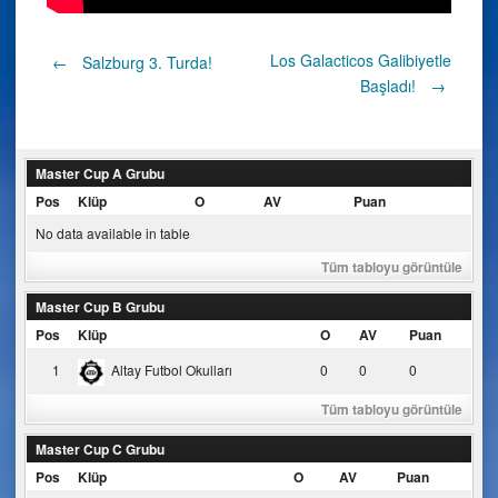
Post
Los Galacticos Galibiyetle
←
Salzburg 3. Turda!
Başladı!
→
navigation
Master Cup A Grubu
Pos
Klüp
O
AV
Puan
No data available in table
Tüm tabloyu görüntüle
Master Cup B Grubu
Pos
Klüp
O
AV
Puan
1
Altay Futbol Okulları
0
0
0
Tüm tabloyu görüntüle
Master Cup C Grubu
Pos
Klüp
O
AV
Puan