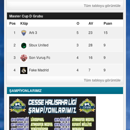
Tüm tabloyu görüntüle
Master Cup D Grubu
Pos
Klüp
O
AV
Puan
1
Artı 3
5
23
15
2
Sbux United
3
28
9
3
Son Vuruş Fc
4
16
9
4
Fake Madrid
4
7
9
Tüm tabloyu görüntüle
ŞAMPİYONLARIMIZ