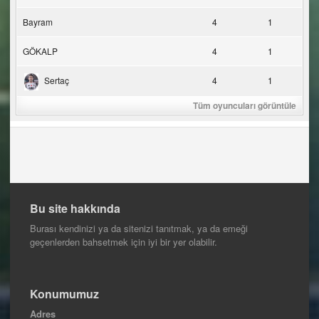
Bayram
4
1
GÖKALP
4
1
Sertaç
4
1
Tüm oyuncuları görüntüle
Bu site hakkında
Burası kendinizi ya da sitenizi tanıtmak, ya da emeği
geçenlerden bahsetmek için iyi bir yer olabilir.
Konumumuz
Adres