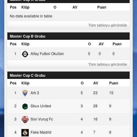
Pos
Klüp
O
AV
Puan
No data available in table
Tüm tabloyu görüntüle
Master Cup B Grubu
Pos
Klüp
O
AV
Puan
1
Altay Futbol Okulları
0
0
0
Tüm tabloyu görüntüle
Master Cup C Grubu
Pos
Klüp
O
AV
Puan
1
Artı 3
5
23
15
2
Sbux United
3
28
9
3
Son Vuruş Fc
4
16
9
4
Fake Madrid
4
7
9