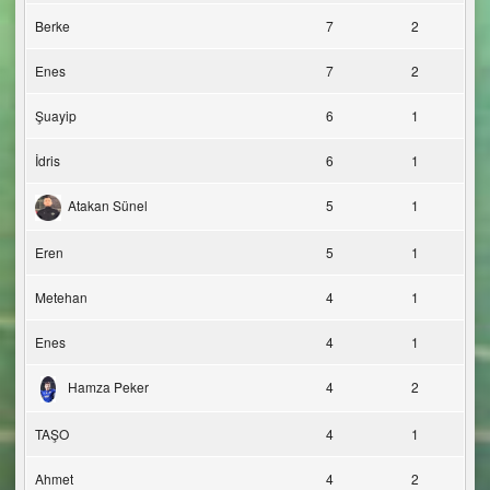
Berke
7
2
Enes
7
2
Şuayip
6
1
İdris
6
1
Atakan Sünel
5
1
Eren
5
1
Metehan
4
1
Enes
4
1
Hamza Peker
4
2
TAŞO
4
1
Ahmet
4
2