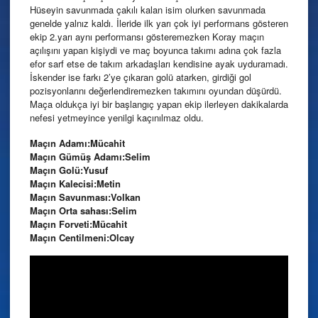
Hüseyin savunmada çakılı kalan isim olurken savunmada
genelde yalnız kaldı. İleride ilk yarı çok iyi performans gösteren
ekip 2.yarı aynı performansı gösteremezken Koray maçın
açılışını yapan kişiydi ve maç boyunca takımı adına çok fazla
efor sarf etse de takım arkadaşları kendisine ayak uyduramadı.
İskender ise farkı 2’ye çıkaran golü atarken, girdiği gol
pozisyonlarını değerlendiremezken takımını oyundan düşürdü.
Maça oldukça iyi bir başlangıç yapan ekip ilerleyen dakikalarda
nefesi yetmeyince yenilgi kaçınılmaz oldu.
Maçın Adamı:Mücahit
Maçın Gümüş Adamı:Selim
Maçın Golü:Yusuf
Maçın Kalecisi:Metin
Maçın Savunması:Volkan
Maçın Orta sahası:Selim
Maçın Forveti:Mücahit
Maçın Centilmeni:Olcay