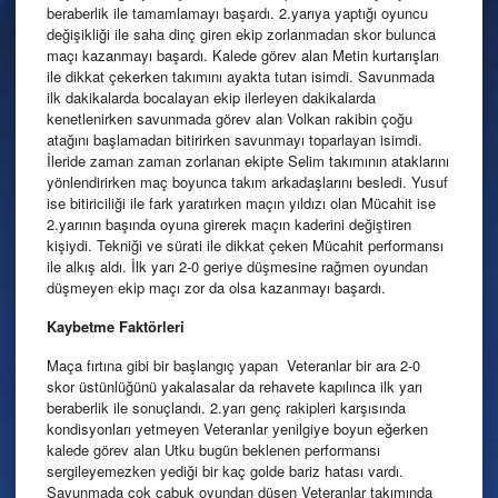
beraberlik ile tamamlamayı başardı. 2.yarıya yaptığı oyuncu
değişikliği ile saha dinç giren ekip zorlanmadan skor bulunca
maçı kazanmayı başardı. Kalede görev alan Metin kurtarışları
ile dikkat çekerken takımını ayakta tutan isimdi. Savunmada
ilk dakikalarda bocalayan ekip ilerleyen dakikalarda
kenetlenirken savunmada görev alan Volkan rakibin çoğu
atağını başlamadan bitirirken savunmayı toparlayan isimdi.
İleride zaman zaman zorlanan ekipte Selim takımının ataklarını
yönlendirirken maç boyunca takım arkadaşlarını besledi. Yusuf
ise bitiriciliği ile fark yaratırken maçın yıldızı olan Mücahit ise
2.yarının başında oyuna girerek maçın kaderini değiştiren
kişiydi. Tekniği ve sürati ile dikkat çeken Mücahit performansı
ile alkış aldı. İlk yarı 2-0 geriye düşmesine rağmen oyundan
düşmeyen ekip maçı zor da olsa kazanmayı başardı.
Kaybetme Faktörleri
Maça fırtına gibi bir başlangıç yapan Veteranlar bir ara 2-0
skor üstünlüğünü yakalasalar da rehavete kapılınca ilk yarı
beraberlik ile sonuçlandı. 2.yarı genç rakipleri karşısında
kondisyonları yetmeyen Veteranlar yenilgiye boyun eğerken
kalede görev alan Utku bugün beklenen performansı
sergileyemezken yediği bir kaç golde bariz hatası vardı.
Savunmada çok çabuk oyundan düşen Veteranlar takımında