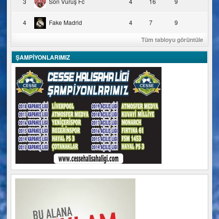
3
Son Vuruş Fc
4
16
9
4
Fake Madrid
4
7
9
Tüm tabloyu görüntüle
ŞAMPİYONLARIMIZ