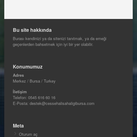
Bu site hakkında
Burası kendinizi ya da sitenizi tanıtmak, ya da emeği
geçenlerden bahsetmek için iyi bir yer olabilir.
Konumumuz
Adres
Merkez / Bursa / Turkey
İletişim
Telefon:
0545 616 60 16
E-Posta: destek@cessehalisahaligibursa.com
Meta
Oturum aç