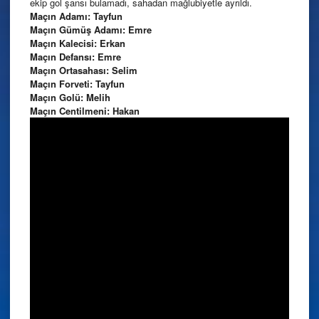
ekip gol şansı bulamadı, sahadan mağlubiyetle ayrıldı.
Maçın Adamı: Tayfun
Maçın Gümüş Adamı: Emre
Maçın Kalecisi: Erkan
Maçın Defansı: Emre
Maçın Ortasahası: Selim
Maçın Forveti: Tayfun
Maçın Golü: Melih
Maçın Centilmeni: Hakan