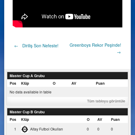
Post
Greenboys Rekor Peşinde!
←
Diriliş Son Nefeste!
→
navigation
Master Cup A Grubu
Pos
Klüp
O
AV
Puan
No data available in table
Tüm tabloyu görüntüle
Master Cup B Grubu
Pos
Klüp
O
AV
Puan
1
Altay Futbol Okulları
0
0
0