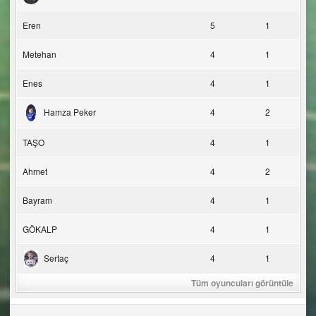
Eren
5
1
Metehan
4
1
Enes
4
1
Hamza Peker
4
2
TAŞO
4
1
Ahmet
4
2
Bayram
4
1
GÖKALP
4
1
Sertaç
4
1
Tüm oyuncuları görüntüle