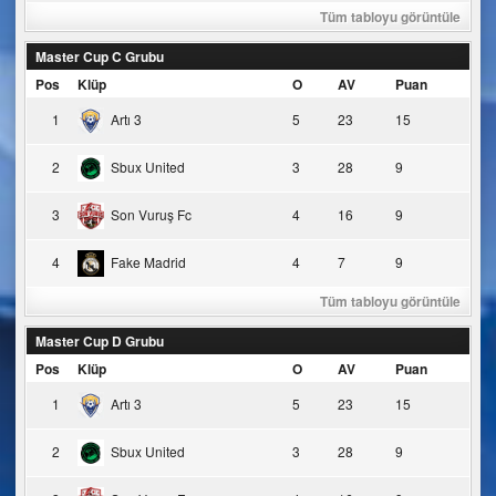
Tüm tabloyu görüntüle
Master Cup C Grubu
Pos
Klüp
O
AV
Puan
1
Artı 3
5
23
15
2
Sbux United
3
28
9
3
Son Vuruş Fc
4
16
9
4
Fake Madrid
4
7
9
Tüm tabloyu görüntüle
Master Cup D Grubu
Pos
Klüp
O
AV
Puan
1
Artı 3
5
23
15
2
Sbux United
3
28
9