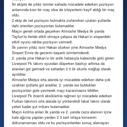
İki ekipte de yıldız isimler sahada mücadele ederken pozisyon
anlamında kısır bir maç olsa da izleyenlerin keyif aldığı bir maç
oldu.
2 ekip de net pozisyon bulmakta zorlanırken uzatan şutlarda
dahi istenilen pozisyonları bulamadılar.
Maçın geneli ortada geçerken Atmosfer Medya ilk yarıda
Tayfun’la ileride etkili olmaya çalışsa da Hakan’ın stoperdeki
etkili oyunu rakibe pozisyon vermedi.
İlk yarının yıldız ismi Hakan olurken yine Atmosfer Medya
Stoperi Emre de gecenin başarılı isimlerindendi.
2. yarıda yine Hakan’ın bir anlık hatasıyla kalesinde golü gören
Liverpool Fk takımı oyundan düşerken baskıyı arttırsa da
aranılan gol gelmedi ve sahadan 2 0 lık skorla mağlup olarak
ayrıldılar.
Atmosfer Medya orta alanda iyi mücadele ederken daha çok
uzaktan şutlarla gol aradılar. 2. yarıda ise buldukları
pozisyonları gole çevirerek maçı kazanmasını bildiler.
Liverpool Fk önemli eksiklerine rağmen iyi mücadele ederken
Furkan takımını orta alanda iyi yönlendirdi fakat takım olarak
yeteri kadar şut imkanı bulamadılar.
Maçın kırılma anları ilk yarıda ve 2. yarıda ceza alanının içine
kale ağzına yapılan yerden 2 3 sert ortaya kimsenin
dokunamaması oldu ve bu pozisyonlardan sonuç alamayan