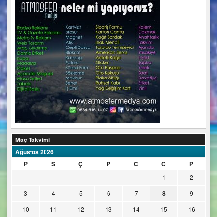
Maç Takvimi
Ağustos 2026
P
S
Ç
P
C
C
P
1
2
3
4
5
6
7
8
9
10
11
12
13
14
15
16