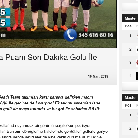
Master
Pos
1
2
a Puanı Son Dakika Golü İle
3
4
19 Mart 2019
eath Team takımları karşı karşıya gelirken maçın
Master
üğü ile geçirse de Liverpool Fk takımı askerden izne
Pos
 golü ile maça tutundu ve bu gol ile sahadan 5 5 lik
1
yollarında uyumsuz bir görüntü sergilerken pozisyon
2
r. Bunların dönüşlerine kalelerinde gördükleri gollerle geriye
da skora denge getirseler de yine yenik duruma düştüler ve