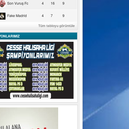
Son Vuruş Fc
4
16
9
Fake Madrid
4
7
9
Tüm tabloyu görüntüle
YONLARIMIZ