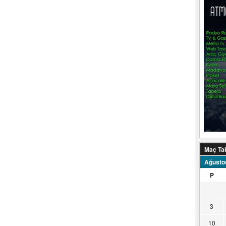
Maç Ta
Ağusto
P
3
10