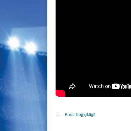
Post
←
Kural Değişikliği!