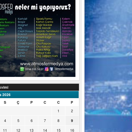
kvimi
s 2026
S
Ç
P
C
C
P
1
2
4
5
6
7
8
9
11
12
13
14
15
16