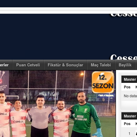
erler
Puan Cetveli
Fikstür & Sonuçlar
Maç Talebi
Bayilik
Master
Pos
No data 
Master
Pos
1