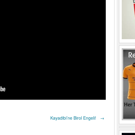
Kayadibi’ne Birol Engeli!
→