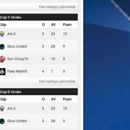
Tüm tabloyu görüntüle
 Cup C Grubu
Klüp
O
AV
Puan
Artı 3
5
23
15
Sbux United
3
28
9
Son Vuruş Fc
4
16
9
Fake Madrid
4
7
9
Tüm tabloyu görüntüle
 Cup D Grubu
Klüp
O
AV
Puan
Artı 3
5
23
15
Sbux United
3
28
9