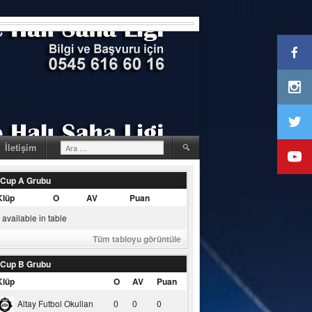
Arama:
İletişim
 Cup A Grubu
Klüp
O
AV
Puan
available in table
Tüm tabloyu görüntüle
 Cup B Grubu
Klüp
O
AV
Puan
Altay Futbol Okulları
0
0
0