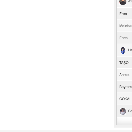
At
Eren
Meteha
Enes
H
TAŞO
Ahmet
Bayram
GÖKAL
Se