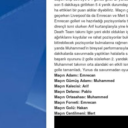
son 5 dakikaya girilirken 5 4 yenik durumdaydı
ha ettikleri bir puan aldılar diyebiliriz. Maçı
geçerken Liverpool’da da Emrecan ve Mert başa
Emrecan golleri ve hazırladığı pozisyonlarla 
dirençli ismi olurken Arif kurtarışlarıyla yine
Death Team takımı ligin yeni ekibi oldukları 
ağırlıklarını koydular ve rahat pozisyonlar b
bitirebilecek pozisyonlar bulmalarına rağme
yarıda Muhammed’in bireysel performansıyla 
dakikalarda savunmada yaptıkları hatalarla sah
başarılı oyununu 2 golle süslerken 2. yarıdak
Muhammet takımın orta alandaki en etkili ism
golle tamamladı, Yunus da savunmadan oyunu 
Maçın Adamı: Emrecan
Maçın Gümüş Adamı: Muhammed
Maçın Kalecisi: Arif
Maçın Defansı: Pablo
Maçın Ortasahası: Muhammed
Maçın Forveti: Emrecan
Maçın Golü: Hakan
Maçın Centilmeni: Mert