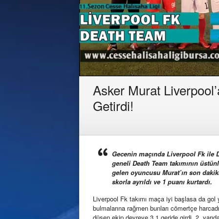
Asker Murat Liverpool’
Getirdi!
Gecenin maçında Liverpool Fk ile D
geneli Death Team takımının üstünl
gelen oyuncusu Murat’ın son dakika
skorla ayrıldı ve 1 puanı kurtardı.
Liverpool Fk takımı maça iyi başlasa da gol 
bulmalarına rağmen bunları cömertçe harcadıla
düşen ekip devreye 3 1 geride girdi. 2. yarı