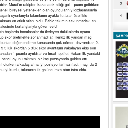
3
lar. Murat’ın rakipten kazanarak attığı gol 1 puanı getirirken
n geneli bireysel yetenekleri olan oyuncuların yıldızlaşmasıyla
rılı oyunlarıyla takımlarını ayakta tuttular, özellikle
4
takımın en etkili silahı oldu. Pablo takımın savunmadaki en
 kalesinde kurtarışlarıyla güven verdi.
için başlarda bocalasalar da ilerleyen dakikalarda oyuna
ŞAMPİ
ulup skor üretmekte zorlanmadılar. Henüz ilk yarıdan maçı
n bunları değerlendirme konusunda çok cömert davrandılar. 2.
3 3 lük skordan 5 3lük skor avantajını yakalayan ekip son
adan 1 puanla ayrıldılar ve fırsat teptiler. Hakan ilk yarıdaki
i bencil oyunu takımını bir kaç pozisyonda golden etti.
i olurken arkadaşlarına iyi pozisyonlar hazırladı, maçı da 2
iyi kurdu, takımının ilk golüne imza atan isim oldu.