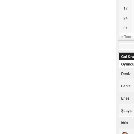
17
24
31
« Tem
Gol Kral
Oyunc
Deniz
Berke
Enes
Şuayip
İdris