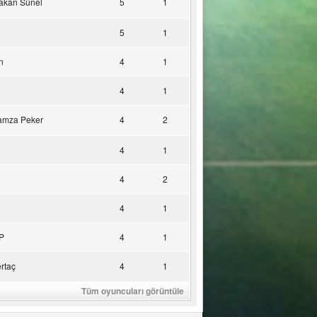
akan Sünel
5
1
5
1
n
4
1
4
1
amza Peker
4
2
4
1
4
2
4
1
P
4
1
rtaç
4
1
Tüm oyuncuları görüntüle