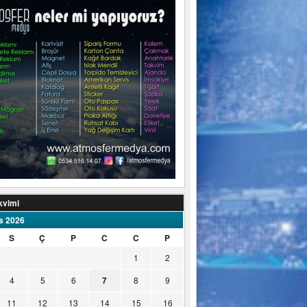
kvimi
s 2026
S
Ç
P
C
C
P
1
2
4
5
6
7
8
9
11
12
13
14
15
16