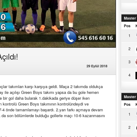
Master
Pos
1
2
ıldı!
3
29 Eylül 2018
4
lar takımları karşı karşıya geldi. Maça 2 takımda oldukça
tay ile açılışı Green Boys takımı yapsa da bu gole hemen
Master
le bir gol daha bularak 1.dakikada geriye düşer iken
 kontrolü Green Boys takımının kontrolündeydi ve
Pos
ı 7-4 önde tamamlamayı başardı. 2.yarı farkı açmaya devam
1
a da son bölümlerde bulduğu gollerle maçı 10-6 kazanmasını
2