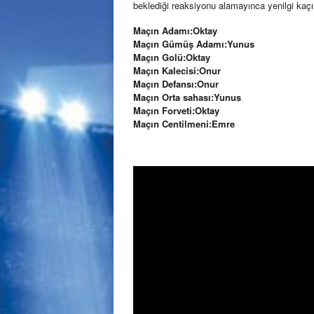
beklediği reaksiyonu alamayınca yenilgi kaçı
Maçın Adamı:Oktay
Maçın Gümüş Adamı:Yunus
Maçın Golü:Oktay
Maçın Kalecisi:Onur
Maçın Defansı:Onur
Maçın Orta sahası:Yunus
Maçın Forveti:Oktay
Maçın Centilmeni:Emre