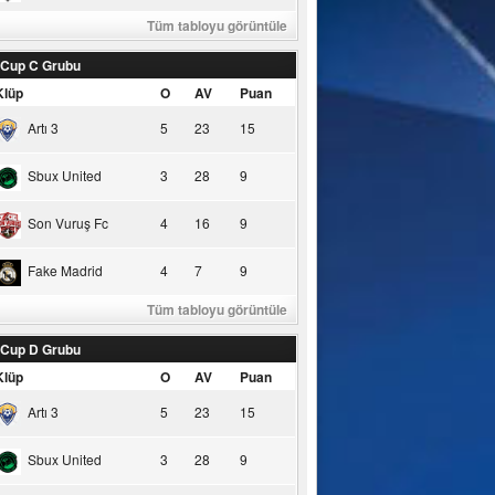
Tüm tabloyu görüntüle
 Cup C Grubu
Klüp
O
AV
Puan
Artı 3
5
23
15
Sbux United
3
28
9
Son Vuruş Fc
4
16
9
Fake Madrid
4
7
9
Tüm tabloyu görüntüle
 Cup D Grubu
Klüp
O
AV
Puan
Artı 3
5
23
15
Sbux United
3
28
9