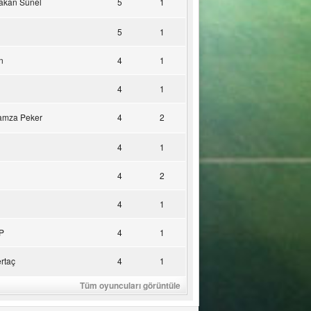
akan Sünel
5
1
5
1
n
4
1
4
1
amza Peker
4
2
4
1
4
2
4
1
P
4
1
rtaç
4
1
Tüm oyuncuları görüntüle