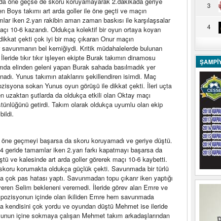
ikada öne geçse de skoru koruyamayarak 2.dakikada geriye
3
n Boys takımı art arda goller ile öne geçti ve maçın
amlar iken 2.yarı rakibin aman zaman baskısı ile karşılaşsalar
4
çı 10-6 kazandı. Oldukça kolektif bir oyun ortaya koyan
 dikkat çekti çok iyi bir maç çıkaran Onur maçın
 savunmanın bel kemiğiydi. Kritik müdahalelerde bulunan
ride tıkır tıkır işleyen ekipte Burak takımın dinamosu
ŞAMPİ
a elinden geleni yapan Burak sahada basılmadık yer
ynadı. Yunus takımın ataklarını şekillendiren isimdi. Maç
ozisyona sokan Yunus oyun görüşü ile dikkat çekti. İleri uçta
rken uzaktan şutlarda da oldukça etkili olan Oktay maçı
stünlüğünü getirdi. Takım olarak oldukça uyumlu olan ekip
ildi.
 öne geçmeyi başarsa da skoru koruyamadı ve geriye düştü.
7-4 geride tamamlar iken 2.yarı farkı kapatmayı başarsa da
tü ve kalesinde art arda goller görerek maçı 10-6 kaybetti.
koru korumakta oldukça güçlük çekti. Savunmada bir türlü
 çok pas hatası yaptı. Savunmadan topu çıkarır iken yaptığı
 veren Selim bekleneni veremedi. İleride görev alan Emre ve
u pozisyonun içinde olan ikiliden Emre hem savunmada
 kendisini çok yordu ve oyundan düştü Mehmet ise ileride
nı oyunun içine sokmaya çalışan Mehmet takım arkadaşlarından