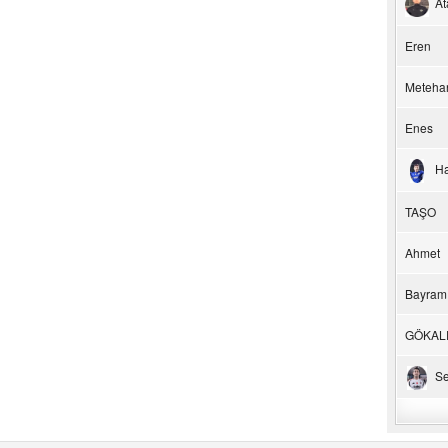
At
Eren
Meteha
Enes
H
TAŞO
Ahmet
Bayram
GÖKAL
Se