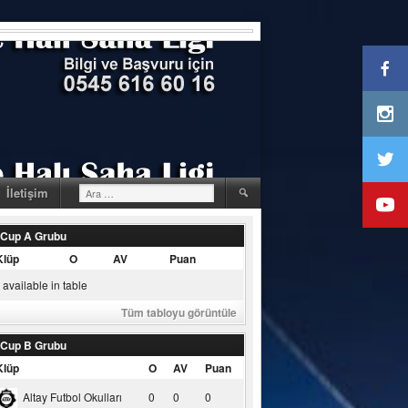
Arama:
İletişim
 Cup A Grubu
Klüp
O
AV
Puan
available in table
Tüm tabloyu görüntüle
 Cup B Grubu
Klüp
O
AV
Puan
Altay Futbol Okulları
0
0
0