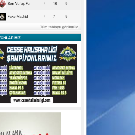
Son Vuruş Fc
4
16
9
Fake Madrid
4
7
9
Tüm tabloyu görüntüle
YONLARIMIZ