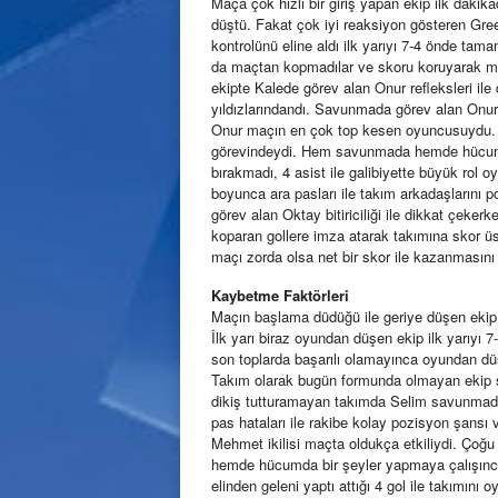
Maça çok hızlı bir giriş yapan ekip ilk dak
düştü. Fakat çok iyi reaksiyon gösteren Gree
kontrolünü eline aldı ilk yarıyı 7-4 önde tam
da maçtan kopmadılar ve skoru koruyarak ma
ekipte Kalede görev alan Onur refleksleri ile
yıldızlarındandı. Savunmada görev alan Onur
Onur maçın en çok top kesen oyuncusuydu. İle
görevindeydi. Hem savunmada hemde hücumd
bırakmadı, 4 asist ile galibiyette büyük rol o
boyunca ara pasları ile takım arkadaşlarını p
görev alan Oktay bitiriciliği ile dikkat çeke
koparan gollere imza atarak takımına skor ü
maçı zorda olsa net bir skor ile kazanmasını b
Kaybetme Faktörleri
Maçın başlama düdüğü ile geriye düşen ekip
İlk yarı biraz oyundan düşen ekip ilk yarıyı 
son toplarda başarılı olamayınca oyundan düş
Takım olarak bugün formunda olmayan ekip s
dikiş tutturamayan takımda Selim savunmada
pas hataları ile rakibe kolay pozisyon şansı
Mehmet ikilisi maçta oldukça etkiliydi. Çoğ
hemde hücumda bir şeyler yapmaya çalışınca
elinden geleni yaptı attığı 4 gol ile takımı