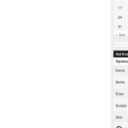
17
24
31
« Tem
Gol Kral
Oyunc
Deniz
Berke
Enes
Şuayip
İdris