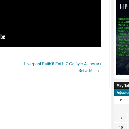
Liverpool Fatih’i! Fatih 7 Golüyle Akıncılar’ı
Sırtladı!
→
Maç Ta
Ağusto
P
3
10