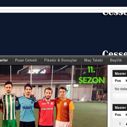
erler
Puan Cetveli
Fikstür & Sonuçlar
Maç Talebi
Bayilik
Master
Pos
No data 
Master
Pos
1