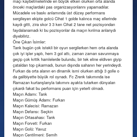
maçı kaybetmelerinde en büyük etken olurken orta alanda
önceki maçlardaki pas organizasyonlarını yapamadılar.
Mücadele ve baskı anlamında üst düzey performans
sergileyen ekipte golcü Cihat 1 golde kalınca maç ellerinde
kaydı gitti, zira skor 3 3 ken Cihat 2 tane net pozisyondan
faydalanamadı ki bu pozisyonlar da maçın kırılma anlarıydı
diyebiliriz.
Öne Çıkan İsimler:
Tarık bugün çok istekli bir oyun sergilerken hem orta alanda
çok iyi işler yaptı, hem 3 gol attı, zaman zaman savunmaya
geçip çok kritik hamlelerde bulundu, bir tek eline eldiven giyip
çataldan top çıkarmadı, bunun dışında sahanın her yerindeydi.
Furkan da orta alanın en dinamik ismi olurken attığı 3 golle o
da galibiyette büyük rol oynadı. Fc Zrenk takımında ise
Ramazan kurtarışlarıyla takımını ayakta tutarken dünyaları
çıkardı fakat bu performans puan için yeterli olmadı.
Maçın Adamı: Tarık
Maçın Gümüş Adamı: Furkan
Maçın Kalecisi: Ramazan
Maçın Defansı: Seçkin
Maçın Ortasahası: Tarık
Maçın Forveti: Furkan
Maçın Golü: Yavuz
Maçın Centilmeni: Semih