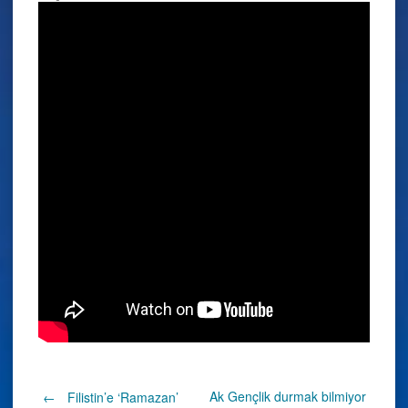
Ak Gençlik durmak bilmiyor
←
Filistin’e ‘Ramazan’