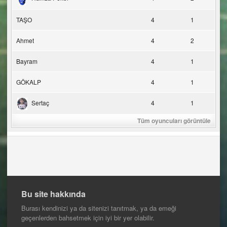
TAŞO
4
1
Ahmet
4
2
Bayram
4
1
GÖKALP
4
1
Sertaç
4
1
Tüm oyuncuları görüntüle
Bu site hakkında
Burası kendinizi ya da sitenizi tanıtmak, ya da emeği
geçenlerden bahsetmek için iyi bir yer olabilir.