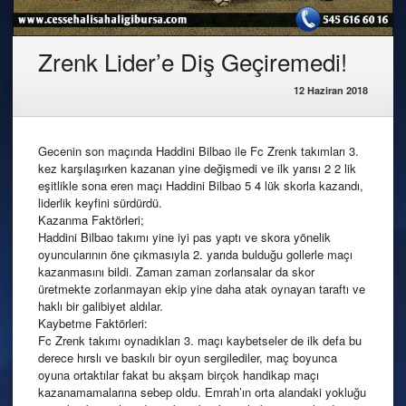
Zrenk Lider’e Diş Geçiremedi!
12 Haziran 2018
Gecenin son maçında Haddini Bilbao ile Fc Zrenk takımları 3.
kez karşılaşırken kazanan yine değişmedi ve ilk yarısı 2 2 lik
eşitlikle sona eren maçı Haddini Bilbao 5 4 lük skorla kazandı,
liderlik keyfini sürdürdü.
Kazanma Faktörleri;
Haddini Bilbao takımı yine iyi pas yaptı ve skora yönelik
oyuncularının öne çıkmasıyla 2. yarıda bulduğu gollerle maçı
kazanmasını bildi. Zaman zaman zorlansalar da skor
üretmekte zorlanmayan ekip yine daha atak oynayan taraftı ve
haklı bir galibiyet aldılar.
Kaybetme Faktörleri:
Fc Zrenk takımı oynadıkları 3. maçı kaybetseler de ilk defa bu
derece hırslı ve baskılı bir oyun sergilediler, maç boyunca
oyuna ortaktılar fakat bu akşam birçok handikap maçı
kazanamamalarına sebep oldu. Emrah’ın orta alandaki yokluğu