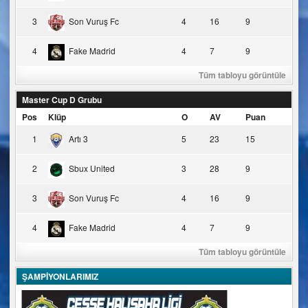
3
Son Vuruş Fc
4
16
9
4
Fake Madrid
4
7
9
Tüm tabloyu görüntüle
Master Cup D Grubu
Pos
Klüp
O
AV
Puan
1
Artı 3
5
23
15
2
Sbux United
3
28
9
3
Son Vuruş Fc
4
16
9
4
Fake Madrid
4
7
9
Tüm tabloyu görüntüle
ŞAMPİYONLARIMIZ