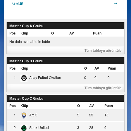
Post
→
Geldi!
navigation
Master Cup A Grubu
Pos
Klüp
O
AV
Puan
No data available in table
Tüm tabloyu görüntüle
Master Cup B Grubu
Pos
Klüp
O
AV
Puan
1
Altay Futbol Okulları
0
0
0
Tüm tabloyu görüntüle
Master Cup C Grubu
Pos
Klüp
O
AV
Puan
1
Artı 3
5
23
15
2
Sbux United
3
28
9