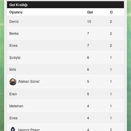
Gol Krallığı
Oyuncu
Gol
O
Deniz
10
2
Berke
7
2
Enes
7
2
Şuayip
6
1
İdris
6
1
Atakan Sünel
5
1
Eren
5
1
Metehan
4
1
Enes
4
1
Hamza Peker
4
2