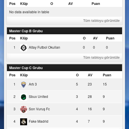
Pos
Klüp
O
AV
Puan
No data available in table
Tüm tabloyu görüntüle
Master Cup B Grubu
Pos
Klüp
O
AV
Puan
1
Altay Futbol Okulları
0
0
0
Tüm tabloyu görüntüle
Master Cup C Grubu
Pos
Klüp
O
AV
Puan
1
Artı 3
5
23
15
2
Sbux United
3
28
9
3
Son Vuruş Fc
4
16
9
4
Fake Madrid
4
7
9