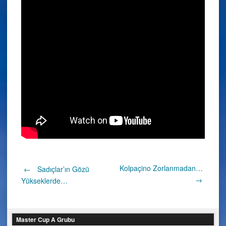
Post
Kolpaçino Zorlanmadan…
←
Sadıçlar’ın Gözü
→
Yükseklerde…
navigation
Master Cup A Grubu