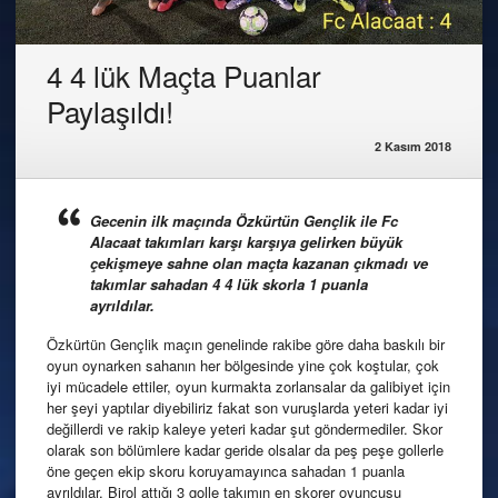
4 4 lük Maçta Puanlar
Paylaşıldı!
2 Kasım 2018
Gecenin ilk maçında Özkürtün Gençlik ile Fc
Alacaat takımları karşı karşıya gelirken büyük
çekişmeye sahne olan maçta kazanan çıkmadı ve
takımlar sahadan 4 4 lük skorla 1 puanla
ayrıldılar.
Özkürtün Gençlik maçın genelinde rakibe göre daha baskılı bir
oyun oynarken sahanın her bölgesinde yine çok koştular, çok
iyi mücadele ettiler, oyun kurmakta zorlansalar da galibiyet için
her şeyi yaptılar diyebiliriz fakat son vuruşlarda yeteri kadar iyi
değillerdi ve rakip kaleye yeteri kadar şut göndermediler. Skor
olarak son bölümlere kadar geride olsalar da peş peşe gollerle
öne geçen ekip skoru koruyamayınca sahadan 1 puanla
ayrıldılar. Birol attığı 3 golle takımın en skorer oyuncusu