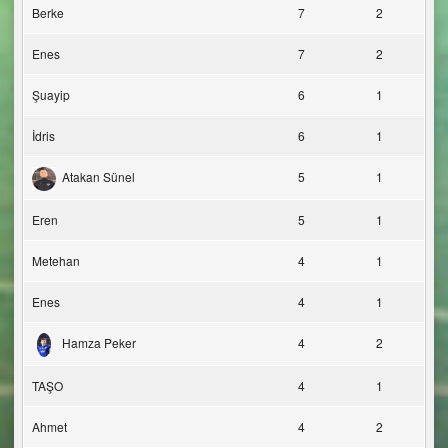
Berke
7
2
Enes
7
2
Şuayip
6
1
İdris
6
1
Atakan Sünel
5
1
Eren
5
1
Metehan
4
1
Enes
4
1
Hamza Peker
4
2
TAŞO
4
1
Ahmet
4
2