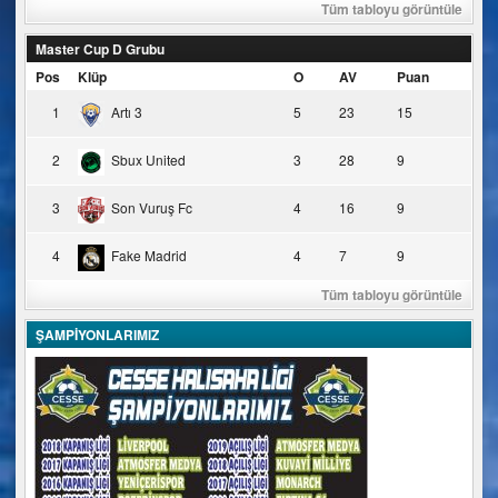
Tüm tabloyu görüntüle
Master Cup D Grubu
Pos
Klüp
O
AV
Puan
1
Artı 3
5
23
15
2
Sbux United
3
28
9
3
Son Vuruş Fc
4
16
9
4
Fake Madrid
4
7
9
Tüm tabloyu görüntüle
ŞAMPİYONLARIMIZ