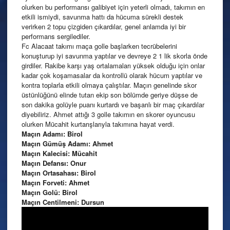
olurken bu performansı galibiyet için yeterli olmadı, takımın en
etkili ismiydi, savunma hattı da hücuma sürekli destek
verirken 2 topu çizgiden çıkardılar, genel anlamda iyi bir
performans sergilediler.
Fc Alacaat takımı maça golle başlarken tecrübelerini
konuşturup iyi savunma yaptılar ve devreye 2 1 lik skorla önde
girdiler. Rakibe karşı yaş ortalamaları yüksek olduğu için onlar
kadar çok koşamasalar da kontrollü olarak hücum yaptılar ve
kontra toplarla etkili olmaya çalıştılar. Maçın genelinde skor
üstünlüğünü elinde tutan ekip son bölümde geriye düşse de
son dakika golüyle puanı kurtardı ve başarılı bir maç çıkardılar
diyebiliriz. Ahmet attığı 3 golle takımın en skorer oyuncusu
olurken Mücahit kurtarışlarıyla takımına hayat verdi.
Maçın Adamı: Birol
Maçın Gümüş Adamı: Ahmet
Maçın Kalecisi: Mücahit
Maçın Defansı: Onur
Maçın Ortasahası: Birol
Maçın Forveti: Ahmet
Maçın Golü: Birol
Maçın Centilmeni: Dursun