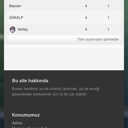
Bayram
4
1
GÖKALP
4
1
Sertaç
4
1
Tüm oyuncuları görüntüle
Bu site hakkında
Burası kendinizi ya da sitenizi tanıtmak, ya da emeği
geçenlerden bahsetmek için iyi bir yer olabilir.
Konumumuz
Adres