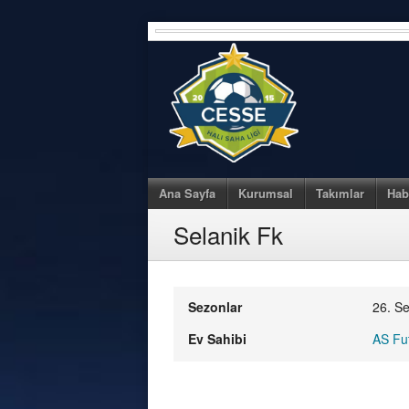
Skip
to
content
Ana Sayfa
Kurumsal
Takımlar
Hab
Selanik Fk
Sezonlar
26. S
Ev Sahibi
AS Fu