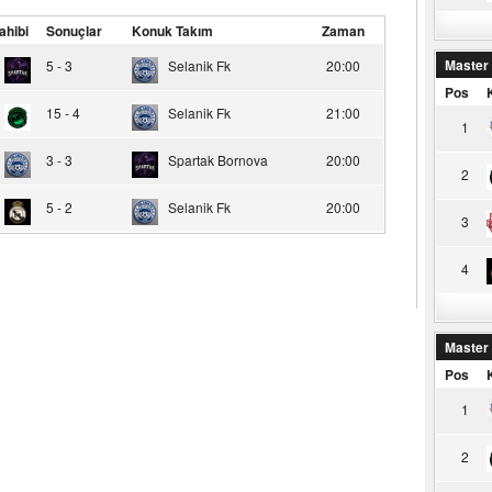
ahibi
Sonuçlar
Konuk Takım
Zaman
Master
5 - 3
Selanik Fk
20:00
Pos
15 - 4
Selanik Fk
21:00
1
3 - 3
Spartak Bornova
20:00
2
5 - 2
Selanik Fk
20:00
3
4
Master
Pos
1
2