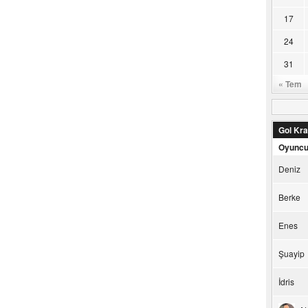
17
24
31
« Tem
Gol Kral
Oyunc
Deniz
Berke
Enes
Şuayip
İdris