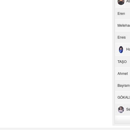
At
Eren
Meteha
Enes
H
TAŞO
Ahmet
Bayram
GÖKAL
Se