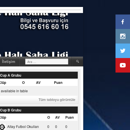
Arama:
İletişim
 Cup A Grubu
Klüp
O
AV
Puan
available in table
Tüm tabloyu görüntüle
 Cup B Grubu
Klüp
O
AV
Puan
Altay Futbol Okulları
0
0
0