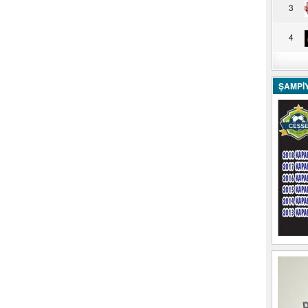
3
4
ŞAMPİ