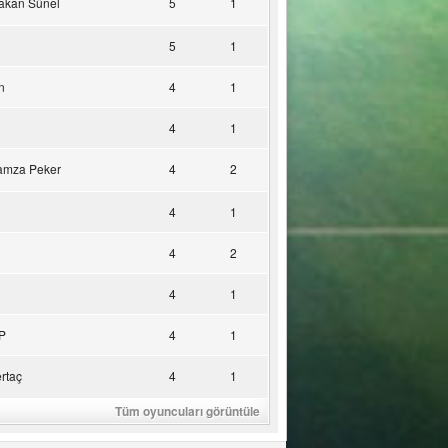
akan Sünel
5
1
5
1
n
4
1
4
1
amza Peker
4
2
4
1
4
2
4
1
P
4
1
rtaç
4
1
Tüm oyuncuları görüntüle