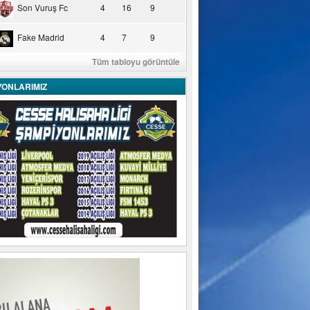
Son Vuruş Fc
4
16
9
Fake Madrid
4
7
9
Tüm tabloyu görüntüle
YONLARIMIZ