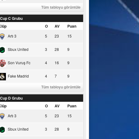
Tüm tabloyu görüntüle
 Cup C Grubu
Klüp
O
AV
Puan
Artı 3
5
23
15
Sbux United
3
28
9
Son Vuruş Fc
4
16
9
Fake Madrid
4
7
9
Tüm tabloyu görüntüle
 Cup D Grubu
Klüp
O
AV
Puan
Artı 3
5
23
15
Sbux United
3
28
9