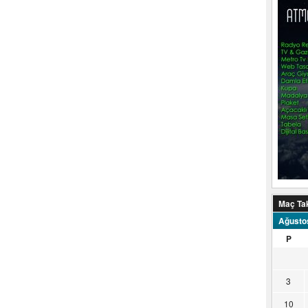
Maç Ta
Ağusto
P
3
10