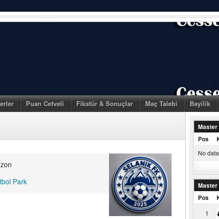
erler
Puan Cetveli
Fikstür & Sonuçlar
Maç Talebi
Bayilik
Master
Pos
No data 
ezon
tbol Park
Master
Pos
1