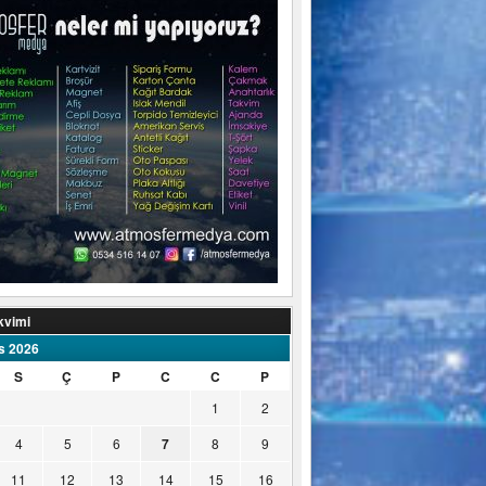
kvimi
s 2026
S
Ç
P
C
C
P
1
2
4
5
6
7
8
9
11
12
13
14
15
16