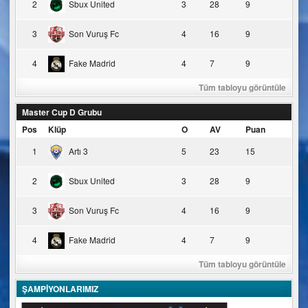
2
Sbux United
3
28
9
3
Son Vuruş Fc
4
16
9
4
Fake Madrid
4
7
9
Tüm tabloyu görüntüle
Master Cup D Grubu
Pos
Klüp
O
AV
Puan
1
Artı 3
5
23
15
2
Sbux United
3
28
9
3
Son Vuruş Fc
4
16
9
4
Fake Madrid
4
7
9
Tüm tabloyu görüntüle
ŞAMPİYONLARIMIZ