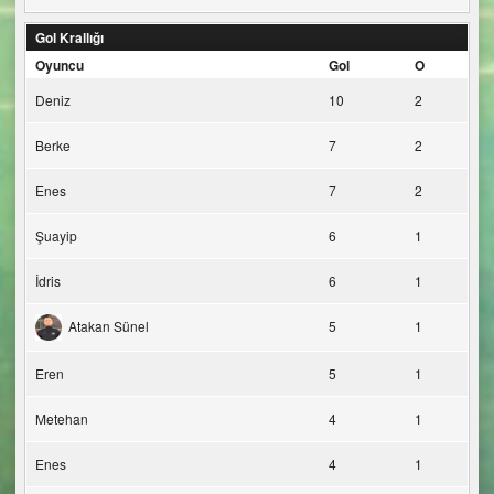
Gol Krallığı
Oyuncu
Gol
O
Deniz
10
2
Berke
7
2
Enes
7
2
Şuayip
6
1
İdris
6
1
Atakan Sünel
5
1
Eren
5
1
Metehan
4
1
Enes
4
1