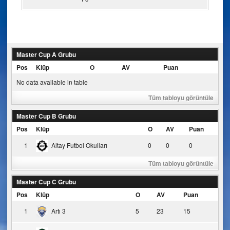
Master Cup A Grubu
Pos
Klüp
O
AV
Puan
No data available in table
Tüm tabloyu görüntüle
Master Cup B Grubu
Pos
Klüp
O
AV
Puan
1
Altay Futbol Okulları
0
0
0
Tüm tabloyu görüntüle
Master Cup C Grubu
Pos
Klüp
O
AV
Puan
1
Artı 3
5
23
15