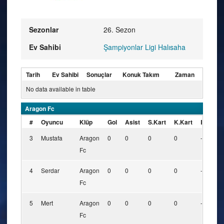
Sezonlar
26. Sezon
Ev Sahibi
Şampiyonlar Ligi Halısaha
Tarih
Ev Sahibi
Sonuçlar
Konuk Takım
Zaman
No data available in table
Aragon Fc
#
Oyuncu
Klüp
Gol
Asist
S.Kart
K.Kart
Boy
K
3
Mustafa
Aragon
0
0
0
0
-
-
Fc
4
Serdar
Aragon
0
0
0
0
-
-
Fc
5
Mert
Aragon
0
0
0
0
-
-
Fc