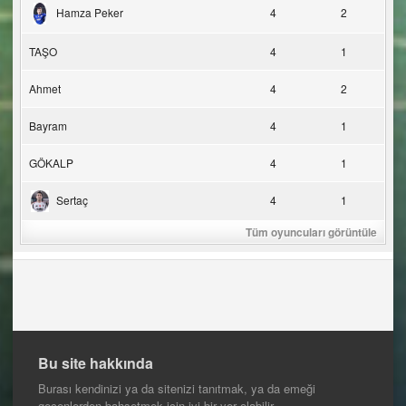
Hamza Peker
4
2
TAŞO
4
1
Ahmet
4
2
Bayram
4
1
GÖKALP
4
1
Sertaç
4
1
Tüm oyuncuları görüntüle
Bu site hakkında
Burası kendinizi ya da sitenizi tanıtmak, ya da emeği
geçenlerden bahsetmek için iyi bir yer olabilir.