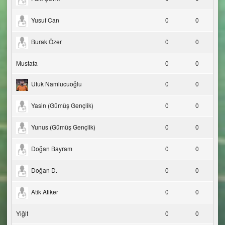
Yusuf Can
0
0
Burak Özer
0
0
Mustafa
0
0
Ufuk Namlucuoğlu
0
0
Yasin (Gümüş Gençlik)
0
0
Yunus (Gümüş Gençlik)
0
0
Doğan Bayram
0
0
Doğan D.
0
0
Atik Atiker
0
0
Yiğit
0
0