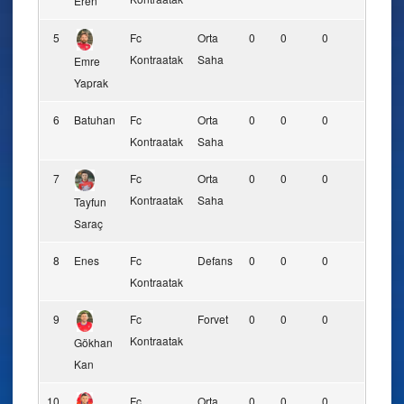
Eren
5
Fc
Orta
0
0
0
0
Kontraatak
Saha
Emre
Yaprak
6
Batuhan
Fc
Orta
0
0
0
0
Kontraatak
Saha
7
Fc
Orta
0
0
0
0
Kontraatak
Saha
Tayfun
Saraç
8
Enes
Fc
Defans
0
0
0
0
Kontraatak
9
Fc
Forvet
0
0
0
0
Kontraatak
Gökhan
Kan
10
Fc
Orta
0
0
0
0