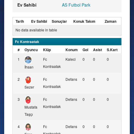
Ev Sahibi
AS Futbol Park
Tarih
Ev Sahibi
Sonuçlar
Konuk Takım
Zaman
No data available in table
Fc Kontraatak
#
Oyuncu
Klüp
Konum
Gol
Asist
S.Kart
K.Kart
1
Fc
Kaleci
0
0
0
0
Kontraatak
İhsan
2
Fc
Defans
0
0
0
0
Kontraatak
Sezer
3
Fc
Defans
0
0
0
0
Kontraatak
Mustafa
Taşçı
4
Fc
Defans
0
0
0
0
Kontraatak