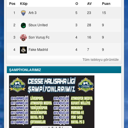
Pos
Klüp
O
AV
Puan
1
Artı 3
5
23
15
2
Sbux United
3
28
9
3
Son Vuruş Fc
4
16
9
4
Fake Madrid
4
7
9
Tüm tabloyu görüntüle
ŞAMPİYONLARIMIZ