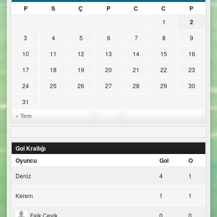
P
S
Ç
P
C
C
P
1
2
3
4
5
6
7
8
9
10
11
12
13
14
15
16
17
18
19
20
21
22
23
24
25
26
27
28
29
30
31
« Tem
Gol Krallığı
Oyuncu
Gol
O
Deniz
4
1
Kerem
1
1
Faik Çevik
0
0