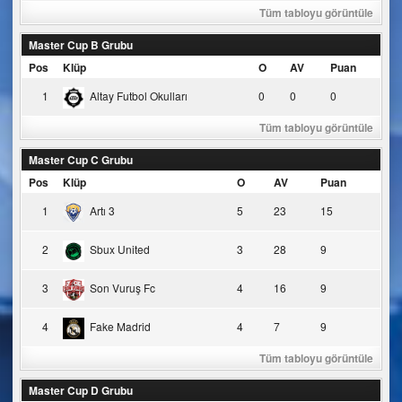
Tüm tabloyu görüntüle
Master Cup B Grubu
Pos
Klüp
O
AV
Puan
1
Altay Futbol Okulları
0
0
0
Tüm tabloyu görüntüle
Master Cup C Grubu
Pos
Klüp
O
AV
Puan
1
Artı 3
5
23
15
2
Sbux United
3
28
9
3
Son Vuruş Fc
4
16
9
4
Fake Madrid
4
7
9
Tüm tabloyu görüntüle
Master Cup D Grubu