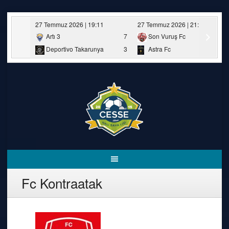
Skip
27 Temmuz 2026 | 19:11
27 Temmuz 2026 | 21:00
to
content
Artı 3
7
Son Vuruş Fc
Deportivo Takarunya
3
Astra Fc
Fc Kontraatak