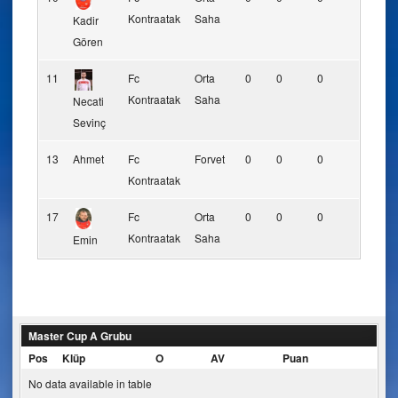
Kontraatak
Saha
Kadir
Gören
11
Fc
Orta
0
0
0
0
Kontraatak
Saha
Necati
Sevinç
13
Ahmet
Fc
Forvet
0
0
0
0
Kontraatak
17
Fc
Orta
0
0
0
0
Kontraatak
Saha
Emin
Master Cup A Grubu
Pos
Klüp
O
AV
Puan
No data available in table