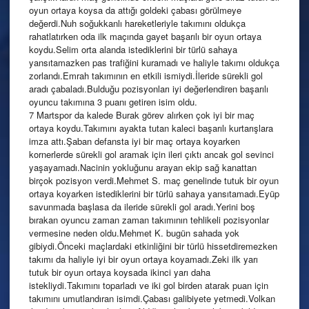
oyun ortaya koysa da attığı goldeki çabası görülmeye
değerdi.Nuh soğukkanlı hareketleriyle takımını oldukça
rahatlatırken oda ilk maçında gayet başarılı bir oyun ortaya
koydu.Selim orta alanda istediklerini bir türlü sahaya
yansıtamazken pas trafiğini kuramadı ve haliyle takımı oldukça
zorlandı.Emrah takımının en etkili ismiydi.İleride sürekli gol
aradı çabaladı.Bulduğu pozisyonları iyi değerlendiren başarılı
oyuncu takımına 3 puanı getiren isim oldu.
7 Martspor da kalede Burak görev alırken çok iyi bir maç
ortaya koydu.Takımını ayakta tutan kaleci başarılı kurtarışlara
imza attı.Şaban defansta iyi bir maç ortaya koyarken
kornerlerde sürekli gol aramak için ileri çıktı ancak gol sevinci
yaşayamadı.Nacinin yokluğunu arayan ekip sağ kanattan
birçok pozisyon verdi.Mehmet S. maç genelinde tutuk bir oyun
ortaya koyarken istediklerini bir türlü sahaya yansıtamadı.Eyüp
savunmada başlasa da ileride sürekli gol aradı.Yerini boş
bırakan oyuncu zaman zaman takımının tehlikeli pozisyonlar
vermesine neden oldu.Mehmet K. bugün sahada yok
gibiydi.Önceki maçlardaki etkinliğini bir türlü hissetdiremezken
takımı da haliyle iyi bir oyun ortaya koyamadı.Zeki ilk yarı
tutuk bir oyun ortaya koysada ikinci yarı daha
istekliydi.Takımını toparladı ve iki gol birden atarak puan için
takımını umutlandıran isimdi.Çabası galibiyete yetmedi.Volkan