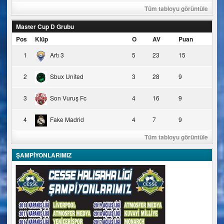
Tüm tabloyu görüntüle
Master Cup D Grubu
Pos
Klüp
O
AV
Puan
1
Artı 3
5
23
15
2
Sbux United
3
28
9
3
Son Vuruş Fc
4
16
9
4
Fake Madrid
4
7
9
Tüm tabloyu görüntüle
ŞAMPİYONLARIMIZ