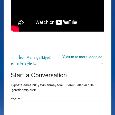
Post
Yıldırım fc moral depoladı
←
İron Mans galibiyeti
→
elinin tersiyle itti
navigation
Start a Conversation
E-posta adresiniz yayınlanmayacak.
Gerekli alanlar
*
ile
işaretlenmişlerdir
Yorum
*