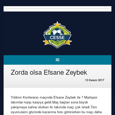
Skip
to
content
Zorda olsa Efsane Zeybek
13 Kasım 2017
Yıldırım Konferansı maçında Efsane Zeybek ile 7 Martspor
takımları karşı karşıya geldi.Maç baştan sona büyük
çekişmeye sahne olurken iki takımda maçı çok istedi.Tüm
oyuncuların gözünde kazanma hırsı görünürken bu maçı daha