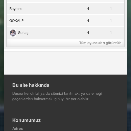
Bayram
4
1
GÖKALP
4
1
Sertaç
4
1
Tüm oyuncuları görüntüle
Bu site hakkında
Burası kendinizi ya da sitenizi tanıtmak, ya da emeği
geçenlerden bahsetmek için iyi bir yer olabilir.
Konumumuz
Adres