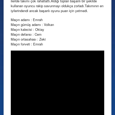
ileride takımı çok rahatlattı.Aldığı topları başarılı bir şekilde
kullanan oyuncu rakip savunmayı oldukça zorladı.Takımının en
iyilerindendi ancak başarılı oyunu puan için yetmedi.
Maçın adamı : Emrah
Maçın gümüş adamı : Volkan
Maçın kalecisi : Oktay
Maçın defansı : Cem
Maçın ortasahası : Zeki
Maçın forveti : Emrah