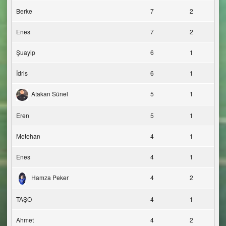
Berke
7
2
Enes
7
2
Şuayip
6
1
İdris
6
1
Atakan Sünel
5
1
Eren
5
1
Metehan
4
1
Enes
4
1
Hamza Peker
4
2
TAŞO
4
1
Ahmet
4
2