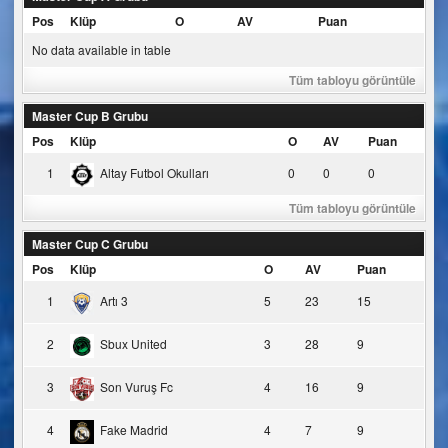
Pos
Klüp
O
AV
Puan
No data available in table
Tüm tabloyu görüntüle
Master Cup B Grubu
Pos
Klüp
O
AV
Puan
1
Altay Futbol Okulları
0
0
0
Tüm tabloyu görüntüle
Master Cup C Grubu
Pos
Klüp
O
AV
Puan
1
Artı 3
5
23
15
2
Sbux United
3
28
9
3
Son Vuruş Fc
4
16
9
4
Fake Madrid
4
7
9