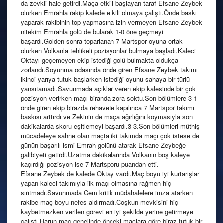
da zevkli hale getirdi.Maça etkili başlayan taraf Efsane Zeybek
olurken Emrahla rakip kalede etkili olmaya çalıştı.Önde baskı
yaparak rakibinin top yapmasına izin vermeyen Efsane Zeybek
nitekim Emrahla golü de bularak 1-0 öne geçmeyi
başardı.Golden sonra toparlanan 7 Martspor oyuna ortak
olurken Volkanla tehlikeli pozisyonlar bulmaya başladı.Kaleci
Oktayı geçemeyen ekip istediği golü bulmakta oldukça
zorlandı.Soyunma odasında önde giren Efsane Zeybek takımı
ikinci yarıya tutuk başlarken istediği oyunu sahaya bir türlü
yansıtamadı.Savunmada açıklar veren ekip kalesinde bir çok
pozisyon verirken maçı biranda zora soktu.Son bölümlere 3-1
önde giren ekip birazda rehavete kapılınca 7 Martspor takımı
baskısı arttırdı ve Zekinin de maça ağırlığını koymasıyla son
dakikalarda skoru eşitlemeyi başardı.3-3.Son bölümleri müthiş
mücadeleye sahne olan maçta iki takımda maçı çok istese de
günün başarılı ismi Emrah golünü atarak Efsane Zeybeğe
galibiyeti getirdi.Uzatma dakikalarında Volkanın boş kaleye
kaçırdığı pozisyon ise 7 Martsporu puandan etti.
Efsane Zeybek de kalede Oktay vardı.Maç boyu iyi kurtarışlar
yapan kaleci takımıyla ilk maçı olmasına rağmen hiç
sırıtmadı.Savunmada Cem kritik müdahalelere imza atarken
rakibe maç boyu nefes aldırmadı.Coşkun mevkisini hiç
kaybetmezken verilen görevi en iyi şekilde yerine getirmeye
çalıştı.Harun maç genelinde önceki maçlara göre biraz tutuk bir