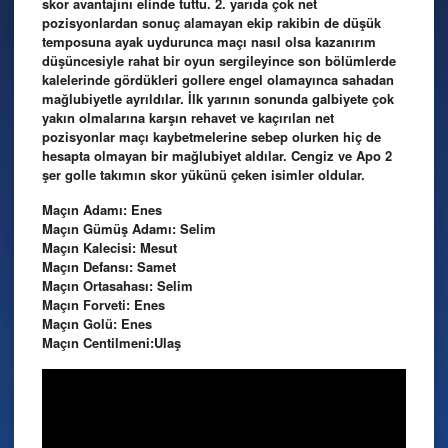
skor avantajını elinde tuttu. 2. yarıda çok net
pozisyonlardan sonuç alamayan ekip rakibin de düşük
temposuna ayak uydurunca maçı nasıl olsa kazanırım
düşüncesiyle rahat bir oyun sergileyince son bölümlerde
kalelerinde gördükleri gollere engel olamayınca sahadan
mağlubiyetle ayrıldılar. İlk yarının sonunda galbiyete çok
yakın olmalarına karşın rehavet ve kaçırılan net
pozisyonlar maçı kaybetmelerine sebep olurken hiç de
hesapta olmayan bir mağlubiyet aldılar. Cengiz ve Apo 2
şer golle takımın skor yükünü çeken isimler oldular.
Maçın Adamı: Enes
Maçın Gümüş Adamı: Selim
Maçın Kalecisi: Mesut
Maçın Defansı: Samet
Maçın Ortasahası: Selim
Maçın Forveti: Enes
Maçın Golü: Enes
Maçın Centilmeni:Ulaş