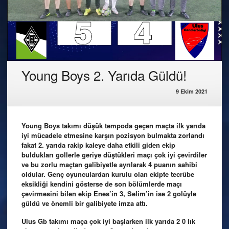
Young Boys 2. Yarıda Güldü!
9 Ekim 2021
Young Boys takımı düşük tempoda geçen maçta ilk yarıda
iyi mücadele etmesine karşın pozisyon bulmakta zorlandı
fakat 2. yarıda rakip kaleye daha etkili giden ekip
buldukları gollerle geriye düştükleri maçı çok iyi çevirdiler
ve bu zorlu maçtan galibiyetle ayrılarak 4 puanın sahibi
oldular. Genç oyunculardan kurulu olan ekipte tecrübe
eksikliği kendini gösterse de son bölümlerde maçı
çevirmesini bilen ekip Enes’in 3, Selim’in ise 2 golüyle
güldü ve önemli bir galibiyete imza attı.
Ulus Gb takımı maça çok iyi başlarken ilk yarıda 2 0 lık