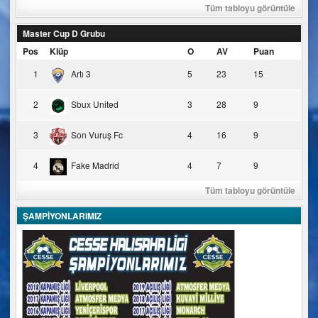
Tüm tabloyu görüntüle
Master Cup D Grubu
Pos
Klüp
O
AV
Puan
1
Artı 3
5
23
15
2
Sbux United
3
28
9
3
Son Vuruş Fc
4
16
9
4
Fake Madrid
4
7
9
Tüm tabloyu görüntüle
ŞAMPİYONLARIMIZ