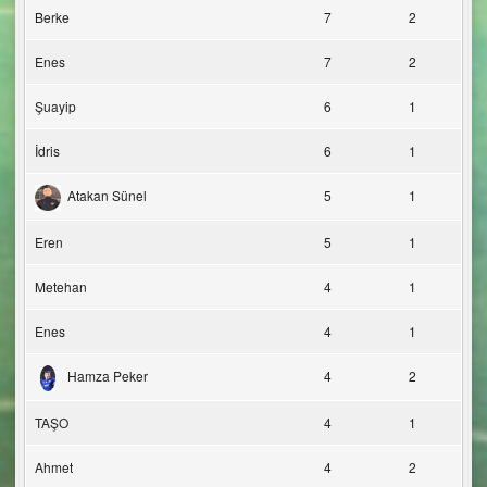
Berke
7
2
Enes
7
2
Şuayip
6
1
İdris
6
1
Atakan Sünel
5
1
Eren
5
1
Metehan
4
1
Enes
4
1
Hamza Peker
4
2
TAŞO
4
1
Ahmet
4
2