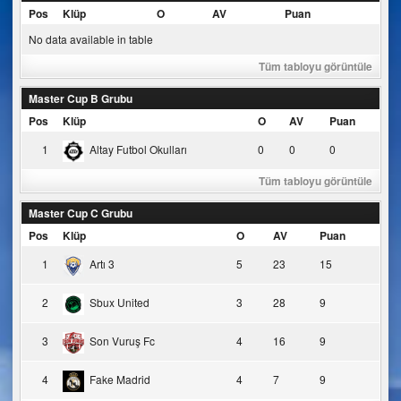
Pos
Klüp
O
AV
Puan
No data available in table
Tüm tabloyu görüntüle
Master Cup B Grubu
Pos
Klüp
O
AV
Puan
1
Altay Futbol Okulları
0
0
0
Tüm tabloyu görüntüle
Master Cup C Grubu
Pos
Klüp
O
AV
Puan
1
Artı 3
5
23
15
2
Sbux United
3
28
9
3
Son Vuruş Fc
4
16
9
4
Fake Madrid
4
7
9