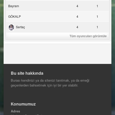
Bayram
4
1
GÖKALP
4
1
Sertaç
4
1
Tüm oyuncuları görüntüle
Bu site hakkında
Burası kendinizi ya da sitenizi tanıtmak, ya da emeği
geçenlerden bahsetmek için iyi bir yer olabilir.
Konumumuz
Adres