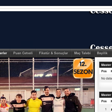
erler
Puan Cetveli
Fikstür & Sonuçlar
Maç Talebi
Bayilik
Master
Pos
No data 
Master
Pos
1