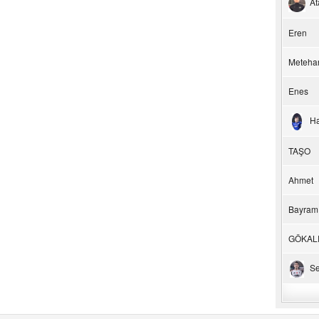
At
Eren
Meteha
Enes
H
TAŞO
Ahmet
Bayram
GÖKAL
Se