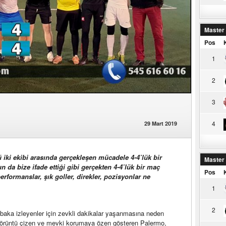
Master
Pos
1
2
3
4
29 Mart 2019
ü iki ekibi arasında gerçekleşen mücadele 4-4’lük bir
Master
n da bize ifade ettiği gibi gerçekten 4-4’lük bir maç
Pos
rformanslar, şık goller, direkler, pozisyonlar ne
1
2
baka izleyenler için zevkli dakikalar yaşanmasına neden
 görüntü çizen ve mevki korumaya özen gösteren Palermo,