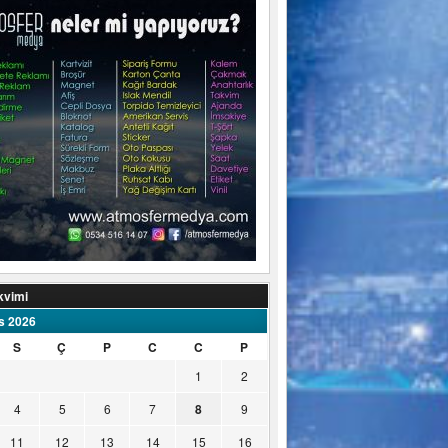
kvimi
s 2026
S
Ç
P
C
C
P
1
2
4
5
6
7
8
9
11
12
13
14
15
16