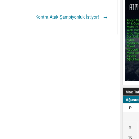
Kontra Atak Şampiyonluk İstiyor!
→
Maç Ta
Ağusto
P
3
10