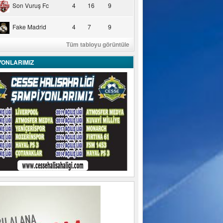
Son Vuruş Fc
4
16
9
Fake Madrid
4
7
9
Tüm tabloyu görüntüle
YONLARIMIZ