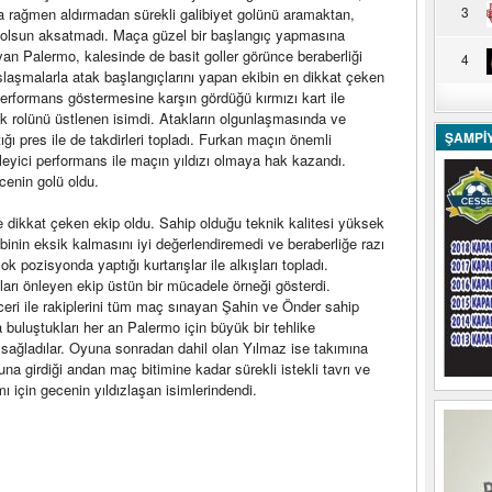
3
a rağmen aldırmadan sürekli galibiyet golünü aramaktan,
 olsun aksatmadı. Maça güzel bir başlangıç yapmasına
an Palermo, kalesinde de basit goller görünce beraberliği
4
laşmalarla atak başlangıçlarını yapan ekibin en dikkat çeken
 performans göstermesine karşın gördüğü kırmızı kart ile
rlik rolünü üstlenen isimdi. Atakların olgunlaşmasında ve
ŞAMPİ
ı pres ile de takdirleri topladı. Furkan maçın önemli
kileyici performans ile maçın yıldızı olmaya hak kazandı.
cenin golü oldu.
le dikkat çeken ekip oldu. Sahip olduğu teknik kalitesi yüksek
ibinin eksik kalmasını iyi değerlendiremedi ve beraberliğe razı
k pozisyonda yaptığı kurtarışlar ile alkışları topladı.
ları önleyen ekip üstün bir mücadele örneği gösterdi.
ceri ile rakiplerini tüm maç sınayan Şahin ve Önder sahip
a buluştukları her an Palermo için büyük bir tehlike
kı sağladılar. Oyuna sonradan dahil olan Yılmaz ise takımına
una girdiği andan maç bitimine kadar sürekli istekli tavrı ve
ı için gecenin yıldızlaşan isimlerindendi.