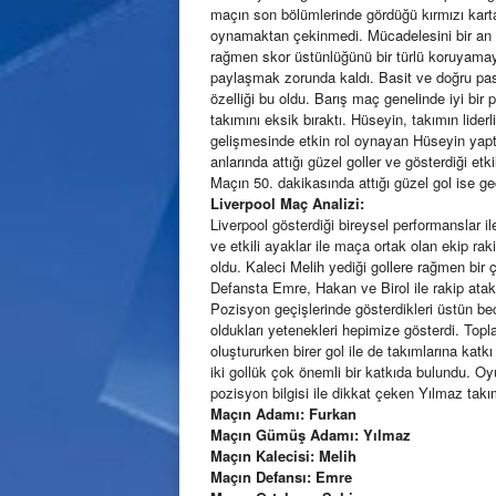
maçın son bölümlerinde gördüğü kırmızı kart
oynamaktan çekinmedi. Mücadelesini bir an
rağmen skor üstünlüğünü bir türlü koruyamay
paylaşmak zorunda kaldı. Basit ve doğru pas
özelliği bu oldu. Barış maç genelinde iyi bir
takımını eksik bıraktı. Hüseyin, takımın lide
gelişmesinde etkin rol oynayan Hüseyin yaptığ
anlarında attığı güzel goller ve gösterdiği et
Maçın 50. dakikasında attığı güzel gol ise ge
Liverpool Maç Analizi:
Liverpool gösterdiği bireysel performanslar i
ve etkili ayaklar ile maça ortak olan ekip rak
oldu. Kaleci Melih yediği gollere rağmen bir ço
Defansta Emre, Hakan ve Birol ile rakip atak
Pozisyon geçişlerinde gösterdikleri üstün be
oldukları yetenekleri hepimize gösterdi. Topl
oluştururken birer gol ile de takımlarına kat
iki gollük çok önemli bir katkıda bulundu. Oy
pozisyon bilgisi ile dikkat çeken Yılmaz takım
Maçın Adamı: Furkan
Maçın Gümüş Adamı: Yılmaz
Maçın Kalecisi: Melih
Maçın Defansı: Emre