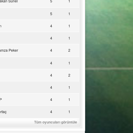
akan Sünel
5
1
5
1
n
4
1
4
1
amza Peker
4
2
4
1
4
2
4
1
P
4
1
rtaç
4
1
Tüm oyuncuları görüntüle