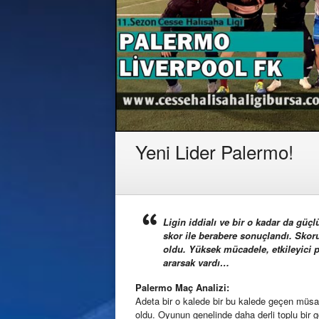
Yeni Lider Palermo!
Ligin iddialı ve bir o kadar da güçl
skor ile berabere sonuçlandı. Skoru
oldu. Yüksek mücadele, etkileyici pe
ararsak vardı…
Palermo Maç Analizi:
Adeta bir o kalede bir bu kalede geçen müsa
oldu. Oyunun genelinde daha derli toplu bir