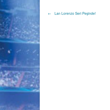
Post
←
Lan Lorenzo Seri Peşinde!
navigation