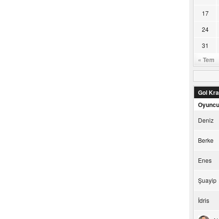
17
24
31
« Tem
Gol Kral
Oyunc
Deniz
Berke
Enes
Şuayip
İdris