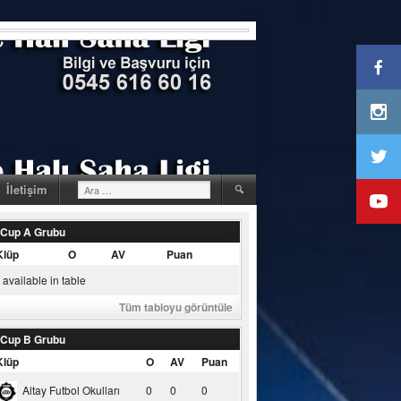
Arama:
İletişim
 Cup A Grubu
Klüp
O
AV
Puan
available in table
Tüm tabloyu görüntüle
 Cup B Grubu
Klüp
O
AV
Puan
Altay Futbol Okulları
0
0
0