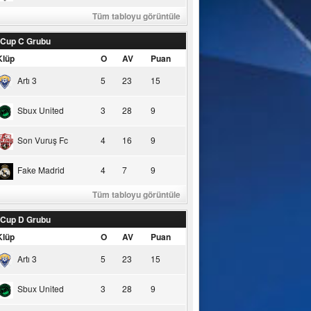
Tüm tabloyu görüntüle
 Cup C Grubu
Klüp
O
AV
Puan
Artı 3
5
23
15
Sbux United
3
28
9
Son Vuruş Fc
4
16
9
Fake Madrid
4
7
9
Tüm tabloyu görüntüle
 Cup D Grubu
Klüp
O
AV
Puan
Artı 3
5
23
15
Sbux United
3
28
9