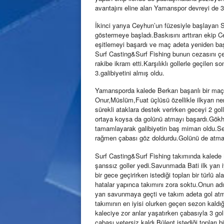
avantajını eline alan Yamanspor devreyi de
İkinci yarıya Ceyhun’un füzesiyle başlayan S
göstermeye başladı.Baskısını arttıran ekip Ce
eşitlemeyi başardı ve maç adeta yeniden baş
Surf Casting&Surf Fishing bunun cezasını çe
rakibe ikram etti.Karşılıklı gollerle geçile
3.galibiyetini almış oldu.
Yamansporda kalede Berkan başarılı bir maç
Onur,Müslüm,Fuat üçlüsü özellikle ilkyarı ne
sürekli ataklara destek verirken geceyi 2 go
ortaya koysa da golünü atmayı başardı.Gökh
tamamlayarak galibiyetin baş mimarı oldu.S
rağmen çabası göz doldurdu.Golünü de atmayı 
Surf Casting&Surf Fishing takımında kalede
şanssız goller yedi.Savunmada Bati ilk yarı 
bir gece geçirirken istediği topları bir türlü a
hatalar yapınca takımını zora soktu.Onun adı
yarı savunmaya geçti ve takım adeta gol atm
takımının en iyisi olurken geçen sezon kaldığ
kaleciye zor anlar yaşatırken çabasıyla 3 go
çabası yetersiz kaldı.Bülent istediği topları