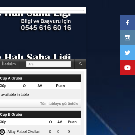
Arama:
İletişim
 Cup A Grubu
Klüp
O
AV
Puan
available in table
Tüm tabloyu görüntüle
 Cup B Grubu
Klüp
O
AV
Puan
Altay Futbol Okulları
0
0
0