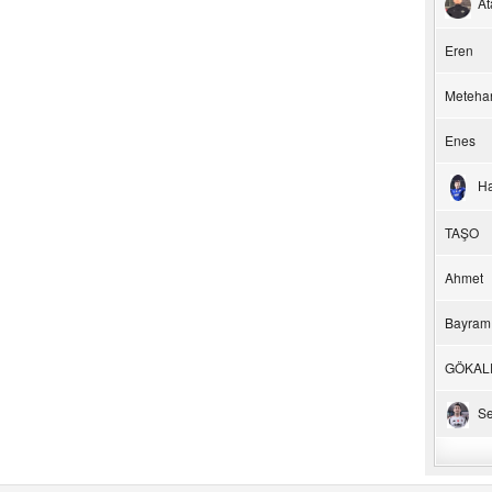
At
Eren
Meteha
Enes
H
TAŞO
Ahmet
Bayram
GÖKAL
Se