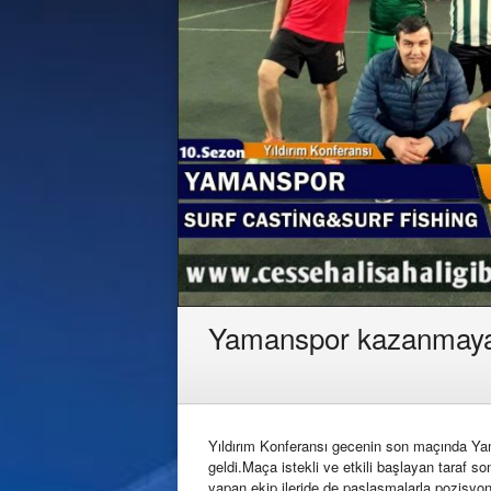
Yamanspor kazanmaya
Yıldırım Konferansı gecenin son maçında Yam
geldi.Maça istekli ve etkili başlayan taraf 
yapan ekip ileride de paslaşmalarla pozisyon