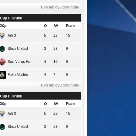
Tüm tabloyu görüntüle
 Cup C Grubu
Klüp
O
AV
Puan
Artı 3
5
23
15
Sbux United
3
28
9
Son Vuruş Fc
4
16
9
Fake Madrid
4
7
9
Tüm tabloyu görüntüle
 Cup D Grubu
Klüp
O
AV
Puan
Artı 3
5
23
15
Sbux United
3
28
9