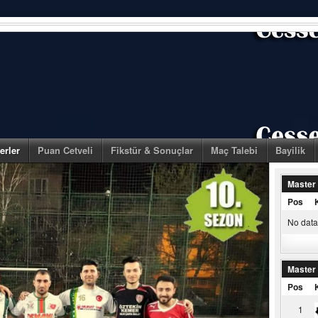
erler
Puan Cetveli
Fikstür & Sonuçlar
Maç Talebi
Bayilik
Master
Pos
No data 
Master
Pos
1