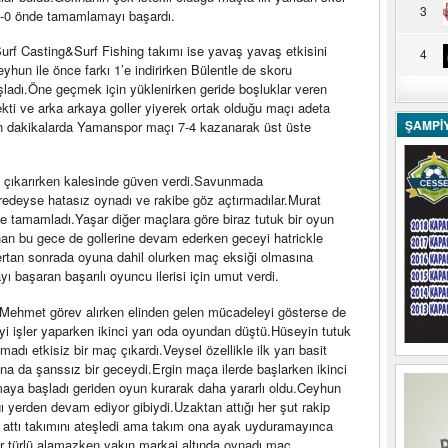
3
 3-0 önde tamamlamayı başardı.
urf Casting&Surf Fishing takımı ise yavaş yavaş etkisini
4
yhun ile önce farkı 1’e indirirken Bülentle de skoru
ladı.Öne geçmek için yüklenirken geride boşluklar veren
kti ve arka arkaya goller yiyerek ortak olduğu maçı adeta
ŞAMPİ
n son dakikalarda Yamanspor maçı 7-4 kazanarak üst üste
 çıkarırken kalesinde güven verdi.Savunmada
redeyse hatasız oynadı ve rakibe göz açtırmadılar.Murat
lle tamamladı.Yaşar diğer maçlara göre biraz tutuk bir oyun
an bu gece de gollerine devam ederken geceyi hatrickle
ertan sonrada oyuna dahil olurken maç eksiği olmasına
başaran başarılı oyuncu ilerisi için umut verdi.
 Mehmet görev alırken elinden gelen mücadeleyi gösterse de
iyi işler yaparken ikinci yarı oda oyundan düştü.Hüseyin tutuk
lamadı etkisiz bir maç çıkardı.Veysel özellikle ilk yarı basit
na da şanssız bir geceydi.Ergin maça ilerde başlarken ikinci
aya başladı geriden oyun kurarak daha yararlı oldu.Ceyhun
ı yerden devam ediyor gibiydi.Uzaktan attığı her şut rakip
l attı takımını ateşledi ama takım ona ayak uyduramayınca
 bir türlü alamazken yakın markaj altında oynadı maç