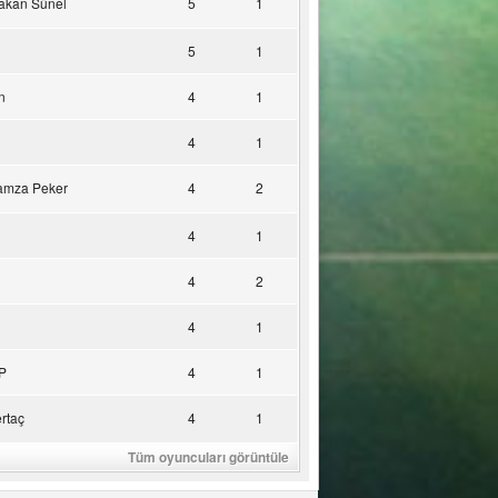
akan Sünel
5
1
5
1
n
4
1
4
1
amza Peker
4
2
4
1
4
2
4
1
P
4
1
rtaç
4
1
Tüm oyuncuları görüntüle