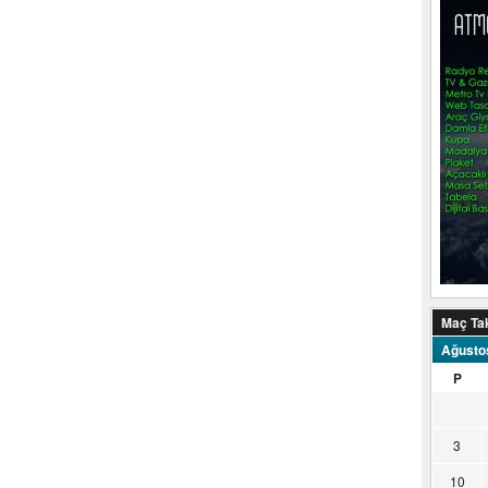
Maç Ta
Ağusto
P
3
10