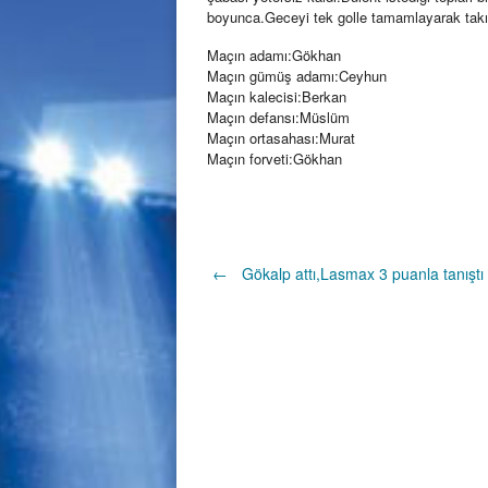
boyunca.Geceyi tek golle tamamlayarak takı
Maçın adamı:Gökhan
Maçın gümüş adamı:Ceyhun
Maçın kalecisi:Berkan
Maçın defansı:Müslüm
Maçın ortasahası:Murat
Maçın forveti:Gökhan
Post
←
Gökalp attı,Lasmax 3 puanla tanıştı
navigation