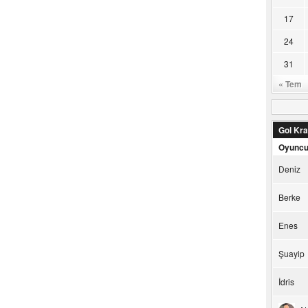
17
24
31
« Tem
Gol Kral
Oyunc
Deniz
Berke
Enes
Şuayip
İdris