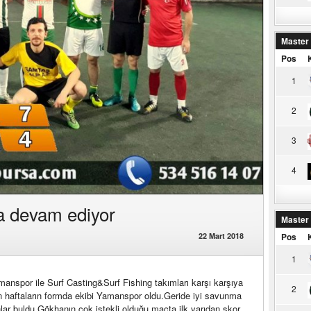
Master
Pos
1
2
3
4
 devam ediyor
Master
22 Mart 2018
Pos
1
anspor ile Surf Casting&Surf Fishing takımları karşı karşıya
2
son haftaların formda ekibi Yamanspor oldu.Geride iyi savunma
lar buldu.Gökhanın çok istekli olduğu maçta ilk yarıdan skor