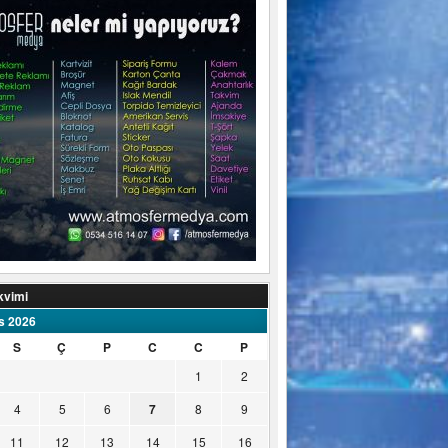
kvimi
s 2026
S
Ç
P
C
C
P
1
2
4
5
6
7
8
9
11
12
13
14
15
16