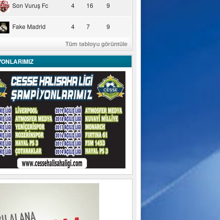
Son Vuruş Fc
4
16
9
Fake Madrid
4
7
9
Tüm tabloyu görüntüle
YONLARIMIZ