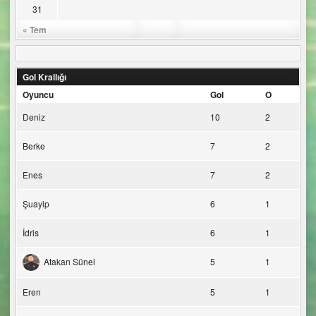
31
« Tem
Gol Krallığı
Oyuncu
Gol
O
Deniz
10
2
Berke
7
2
Enes
7
2
Şuayip
6
1
İdris
6
1
Atakan Sünel
5
1
Eren
5
1