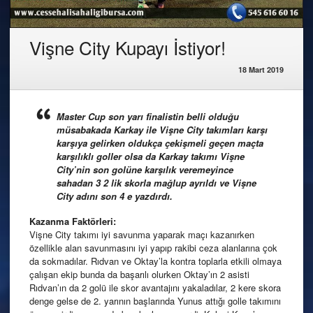
Vişne City Kupayı İstiyor!
18 Mart 2019
Master Cup son yarı finalistin belli olduğu
müsabakada Karkay ile Vişne City takımları karşı
karşıya gelirken oldukça çekişmeli geçen maçta
karşılıklı goller olsa da Karkay takımı Vişne
City’nin son golüne karşılık veremeyince
sahadan 3 2 lik skorla mağlup ayrıldı ve Vişne
City adını son 4 e yazdırdı.
Kazanma Faktörleri:
Vişne City takımı iyi savunma yaparak maçı kazanırken
özellikle alan savunmasını iyi yapıp rakibi ceza alanlarına çok
da sokmadılar. Rıdvan ve Oktay’la kontra toplarla etkili olmaya
çalışan ekip bunda da başarılı olurken Oktay’ın 2 asisti
Rıdvan’ın da 2 golü ile skor avantajını yakaladılar, 2 kere skora
denge gelse de 2. yarının başlarında Yunus attığı golle takımını