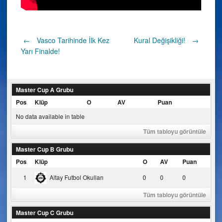
Post
←
Vasco Tarihinde İlk Kez
Kural Değişikliği!
→
Yarı Finalde!
navigation
Master Cup A Grubu
Pos
Klüp
O
AV
Puan
No data available in table
Tüm tabloyu görüntüle
Master Cup B Grubu
Pos
Klüp
O
AV
Puan
1
Altay Futbol Okulları
0
0
0
Tüm tabloyu görüntüle
Master Cup C Grubu