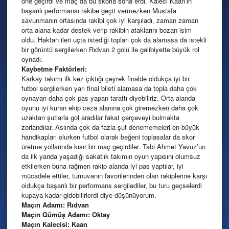
öne geçirdi ve maç da bu skorla sona erdi. Kaleci Kaan’ın
başarılı performansı rakibe geçit vermezken Mustafa
savunmanın ortasında rakibi çok iyi karşıladı, zaman zaman
orta alana kadar destek verip rakibin ataklarını bozan isim
oldu. Haktan ileri uçta istediği topları çok da alamasa da istekli
bir görüntü sergilerken Rıdvan 2 golü ile galibiyette büyük rol
oynadı.
Kaybetme Faktörleri:
Karkay takımı ilk kez çıktığı çeyrek finalde oldukça iyi bir
futbol sergilerken yarı final bileti alamasa da topla daha çok
oynayan daha çok pas yapan taraftı diyebiliriz. Orta alanda
oyunu iyi kuran ekip ceza alanına çok giremezken daha çok
uzaktan şutlarla gol aradılar fakat çerçeveyi bulmakta
zorlandılar. Aslında çok da fazla şut denememeleri en büyük
handikapları olurken futbol olarak beğeni toplasalar da skor
üretme yollarında kısır bir maç geçirdiler. Tabi Ahmet Yavuz’un
da ilk yarıda yaşadığı sakatlık takımın oyun yapısını olumsuz
etkilerken buna rağmen rakip alanda iyi pas yaptılar, iyi
mücadele ettiler, turnuvanın favorilerinden olan rakiplerine karşı
oldukça başarılı bir performans sergilediler, bu turu geçselerdi
kupaya kadar gidebilirlerdi diye düşünüyorum.
Maçın Adamı: Rıdvan
Maçın Gümüş Adamı: Oktay
Maçın Kalecisi: Kaan