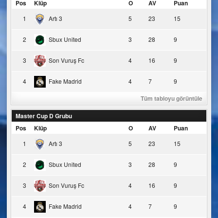
Pos
Klüp
O
AV
Puan
1
Artı 3
5
23
15
2
Sbux United
3
28
9
3
Son Vuruş Fc
4
16
9
4
Fake Madrid
4
7
9
Tüm tabloyu görüntüle
Master Cup D Grubu
Pos
Klüp
O
AV
Puan
1
Artı 3
5
23
15
2
Sbux United
3
28
9
3
Son Vuruş Fc
4
16
9
4
Fake Madrid
4
7
9