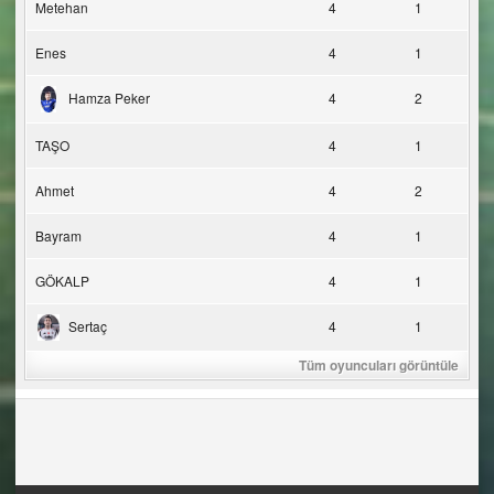
Metehan
4
1
Enes
4
1
Hamza Peker
4
2
TAŞO
4
1
Ahmet
4
2
Bayram
4
1
GÖKALP
4
1
Sertaç
4
1
Tüm oyuncuları görüntüle