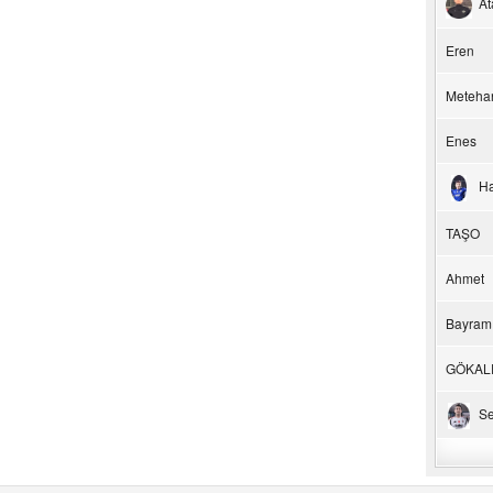
At
Eren
Meteha
Enes
H
TAŞO
Ahmet
Bayram
GÖKAL
Se