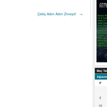
Çekiç Adım Adım Zirveye!
→
Maç Ta
Ağusto
P
3
10