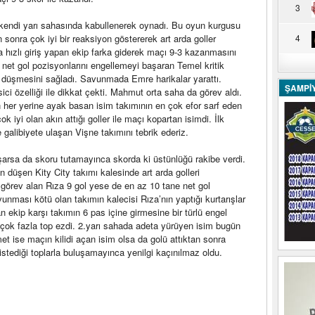
3
kendi yarı sahasında kabullenerek oynadı. Bu oyun kurgusu
sonra çok iyi bir reaksiyon göstererek art arda goller
4
a hızlı giriş yapan ekip farka giderek maçı 9-3 kazanmasını
k net gol pozisyonlarını engellemeyi başaran Temel kritik
an düşmesini sağladı. Savunmada Emre harikalar yarattı.
ŞAMPİ
i özelliği ile dikkat çekti. Mahmut orta saha da görev aldı.
her yerine ayak basan isim takımının en çok efor sarf eden
 çok iyi olan akın attığı goller ile maçı kopartan isimdi. İlk
 galibiyete ulaşan Vişne takımını tebrik ederiz.
arsa da skoru tutamayınca skorda ki üstünlüğü rakibe verdi.
düşen Kity City takımı kalesinde art arda golleri
görev alan Rıza 9 gol yese de en az 10 tane net gol
nması kötü olan takımın kalecisi Rıza’nın yaptığı kurtarışlar
 ekip karşı takımın 6 pas içine girmesine bir türlü engel
ta çok fazla top ezdi. 2.yarı sahada adeta yürüyen isim bugün
 ise maçın kilidi açan isim olsa da golü attıktan sonra
stediği toplarla buluşamayınca yenilgi kaçınılmaz oldu.