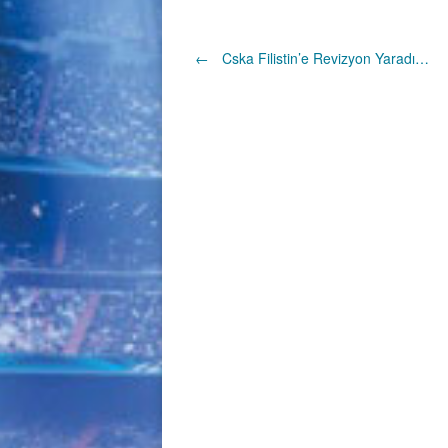
Post
←
Cska Filistin’e Revizyon Yaradı…
navigation