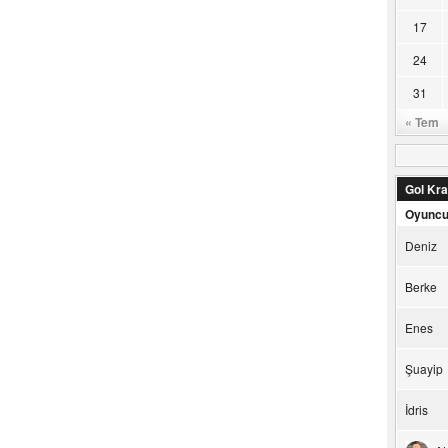
17
24
31
« Tem
Gol Kral
Oyunc
Deniz
Berke
Enes
Şuayip
İdris