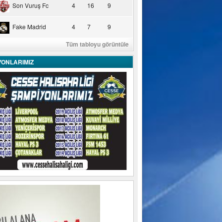
Son Vuruş Fc
4
16
9
Fake Madrid
4
7
9
Tüm tabloyu görüntüle
YONLARIMIZ