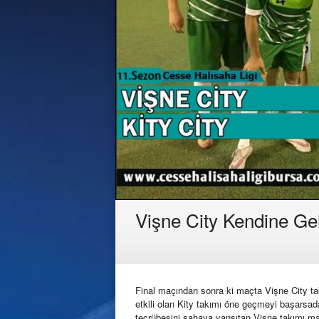
Vişne City Kendine Gel
Final maçından sonra ki maçta Vişne City takı
etkili olan Kity takımı öne geçmeyi başarsa
tecrübesini sahaya yansıtan Vişne takımı maç