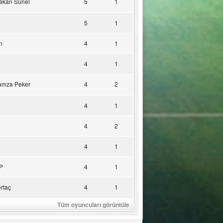
akan Sünel
5
1
5
1
n
4
1
4
1
amza Peker
4
2
4
1
4
2
4
1
P
4
1
rtaç
4
1
Tüm oyuncuları görüntüle