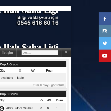
Arama:
İletişim
 Cup A Grubu
Klüp
O
AV
Puan
available in table
Tüm tabloyu görüntüle
 Cup B Grubu
Klüp
O
AV
Puan
Altay Futbol Okulları
0
0
0