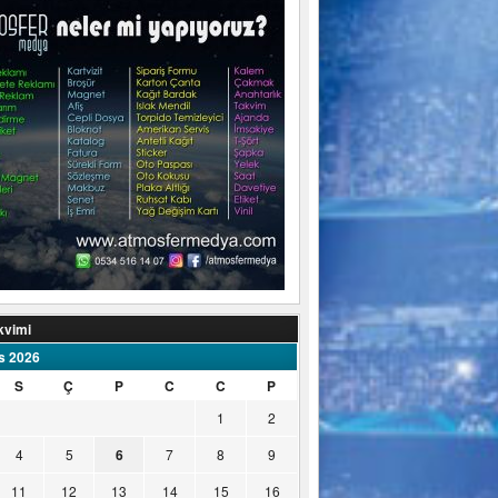
kvimi
s 2026
S
Ç
P
C
C
P
1
2
4
5
6
7
8
9
11
12
13
14
15
16