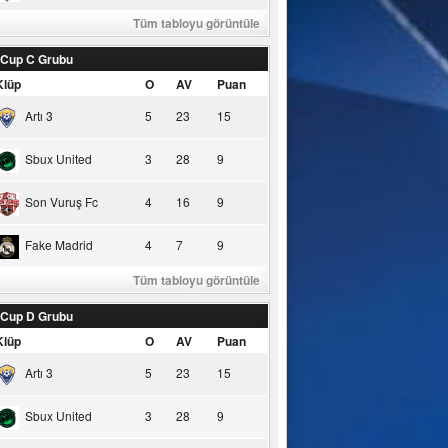
Tüm tabloyu görüntüle
 Cup C Grubu
Klüp
O
AV
Puan
Artı 3
5
23
15
Sbux United
3
28
9
Son Vuruş Fc
4
16
9
Fake Madrid
4
7
9
Tüm tabloyu görüntüle
 Cup D Grubu
Klüp
O
AV
Puan
Artı 3
5
23
15
Sbux United
3
28
9