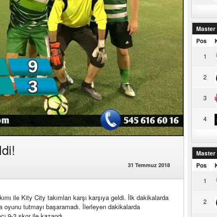
Master
Pos
1
2
3
4
di!
Master
Pos
31 Temmuz 2018
1
mı ile Kity City takımları karşı karşıya geldi. İlk dakikalarda
2
da oyunu tutmayı başaramadı. İlerleyen dakikalarda
ı 9-3 skor ile kazandı.