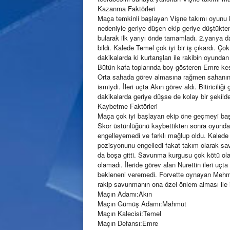
Kazanma Faktörleri
Maça temkinli başlayan Vişne takımı oyunu 
nedeniyle geriye düşen ekip geriye düştükten 
bularak ilk yarıyı önde tamamladı. 2.yarıya d
bildi. Kalede Temel çok iyi bir iş çıkardı. Ço
dakikalarda ki kurtarışları ile rakibin oyund
Bütün kafa toplarında boy gösteren Emre kesic
Orta sahada görev almasına rağmen sahanın 
ismiydi. İleri uçta Akın görev aldı. Bitiriciliği
dakikalarda geriye düşse de kolay bir şekilde
Kaybetme Faktörleri
Maça çok iyi başlayan ekip öne geçmeyi baş
Skor üstünlüğünü kaybettikten sonra oyundan 
engelleyemedi ve farklı mağlup oldu. Kalede 
pozisyonunu engelledi fakat takım olarak savu
da boşa gitti. Savunma kurgusu çok kötü olan
olamadı. İleride görev alan Nurettin ileri uç
bekleneni veremedi. Forvette oynayan Mehmet
rakip savunmanın ona özel önlem alması ile i
Maçın Adamı:Akın
Maçın Gümüş Adamı:Mahmut
Maçın Kalecisi:Temel
Maçın Defansı:Emre