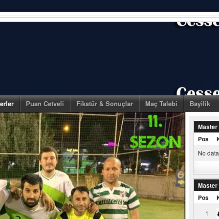
erler
Puan Cetveli
Fikstür & Sonuçlar
Maç Talebi
Bayilik
Master
Pos
No data 
Master
Pos
1